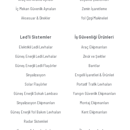
İç Mekan Güvenlik Aynaları
Zemin İşaretleme
Aksesuar & Direkler
Yol Çizgi Makineleri
Led'li Sistemler
İş Güvenliği Ürünleri
Elektrikli Ledli Levhalar
Araç Ekipmanları
Güneş Enerjili Ledli Levhalar
Zincir ve Şeritler
Güneş Enerjili Ledli Flaşörler
Bantlar
Sinyalizasyon
Engelli İşaretleri & Ürünleri
Solar Flaşörler
Portatif Trafik Levhaları
Güneş Enerjili Sokak Lambası
Yangın Güvenlik Ekipmanları
Sinyalizasyon Ekipmanları
Montaj Ekipmanları
Güneş Enerjili Yol Bakım Levhaları
Kent Ekipmanları
Radar Sistemleri