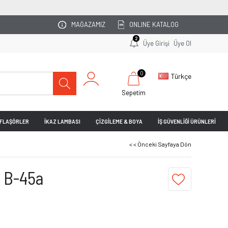
OTOPARKINIZI UZMAN EKİBİMİZ PLANLASIN!
MAĞAZAMIZ
ONLINE KATALOG
2
Üye Girişi
Üye Ol
0
Türkçe
Sepetim
& FLAŞÖRLER
İKAZ LAMBASI
ÇİZGİLEME & BOYA
İŞ GÜVENLİĞİ ÜRÜNLERİ
< < Önceki Sayfaya Dön
ı B-45a