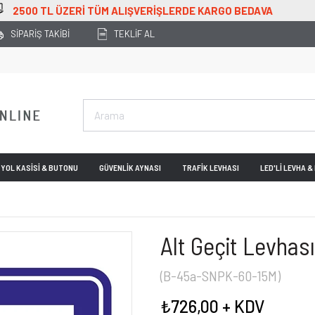
RGO BEDAVA
SİPARİŞ TAKİBİ
TEKLİF AL
YOL KASİSİ & BUTONU
GÜVENLİK AYNASI
TRAFİK LEVHASI
LED'Lİ LEVHA 
Alt Geçit Levhas
(B-45a-SNPK-60-15M)
₺726,00
+ KDV