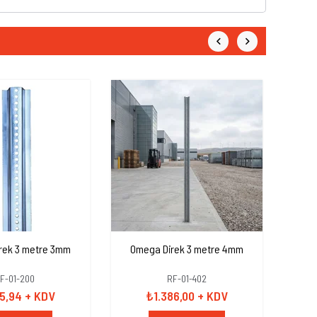
rek 3 metre 3mm
Omega Direk 3 metre 4mm
Ome
F-01-200
RF-01-402
85,94
+ KDV
₺1.386,00
+ KDV