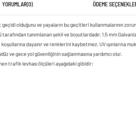
YORUMLAR
(0)
ÖDEME SEÇENEKLE
geçidi olduğunu ve yayaların bu geçitleri kullanmalarının zorunl
 tarafından tanımlanan şekil ve boyutlardadır. 1,5 mm Galvani
ava koşullarına dayanır ve renklerini kaybetmez. UV ışınlarına mu
ündüz ve gece yol güvenliğinin sağlanmasına yardımcı olur.
en trafik levhası ölçüleri aşağıdaki gibidir;