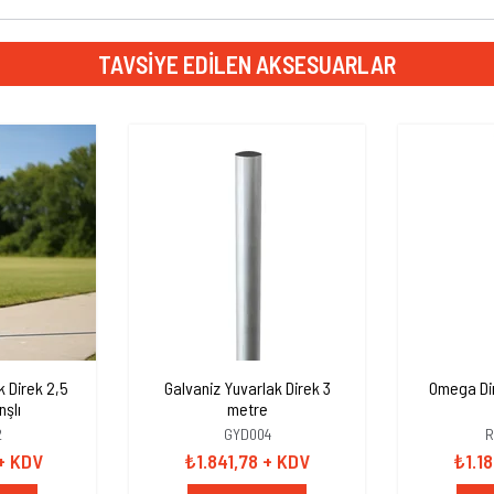
TAVSIYE EDILEN AKSESUARLAR
k Direk 2,5
Galvaniz Yuvarlak Direk 3
Omega Di
nşlı
metre
2
GYD004
R
+ KDV
₺1.841,78
+ KDV
₺1.1