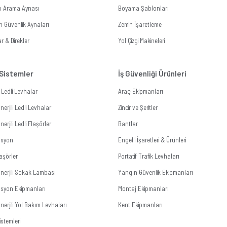
tı Arama Aynası
Boyama Şablonları
n Güvenlik Aynaları
Zemin İşaretleme
r & Direkler
Yol Çizgi Makineleri
 Sistemler
İş Güvenliği Ürünleri
li Ledli Levhalar
Araç Ekipmanları
erjili Ledli Levhalar
Zincir ve Şeritler
erjili Ledli Flaşörler
Bantlar
zasyon
Engelli İşaretleri & Ürünleri
aşörler
Portatif Trafik Levhaları
nerjili Sokak Lambası
Yangın Güvenlik Ekipmanları
zasyon Ekipmanları
Montaj Ekipmanları
erjili Yol Bakım Levhaları
Kent Ekipmanları
stemleri