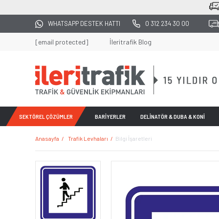
2500 TL ÜZERİ TÜM ALIŞVERİŞLERDE KA
WHATSAPP DESTEK HATTI
0 312 234 30 00
[email protected]
İleritrafik Blog
SEKTÖREL ÇÖZÜMLER
BARİYERLER
DELİNATÖR & DUBA & KONİ
Anasayfa
Trafik Levhaları
Bilgi İşaretleri