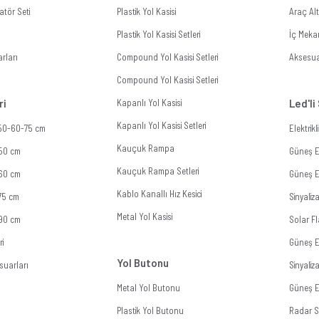
tör Seti
Plastik Yol Kasisi
Araç Al
Plastik Yol Kasisi Setleri
İç Meka
rları
Compound Yol Kasisi Setleri
Aksesua
Compound Yol Kasisi Setleri
ri
Kapanlı Yol Kasisi
Led'li
Kapanlı Yol Kasisi Setleri
 50-60-75 cm
Elektrik
Kauçuk Rampa
 50 cm
Güneş En
Kauçuk Rampa Setleri
 60 cm
Güneş En
Kablo Kanallı Hız Kesici
 75 cm
Sinyali
Metal Yol Kasisi
 90 cm
Solar Fl
ri
Güneş E
Yol Butonu
suarları
Sinyali
Metal Yol Butonu
Güneş En
Plastik Yol Butonu
Radar Si