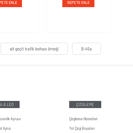
PETE EKLE
SEPETE EKLE
alt geçit trafik levhası örneği
B-45a
A & LED
ÇİZGİLEME
üvenlik Aynası
Çizgileme Hizmetleri
el Ayna
Yol Çizgi Boyaları