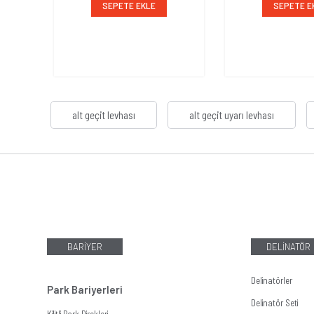
SEPETE EKLE
SEPETE E
alt geçit levhası
alt geçit uyarı levhası
BARİYER
DELİNATÖR
Delinatörler
Park Bariyerleri
Delinatör Seti