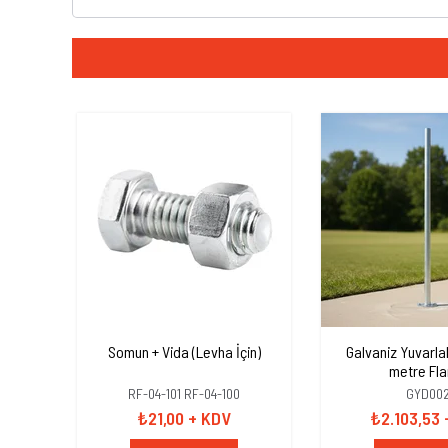
Somun + Vida (Levha İçin)
Galvaniz Yuvarla
metre Fla
RF-04-101 RF-04-100
GYD00
₺21,00
+ KDV
₺2.103,53