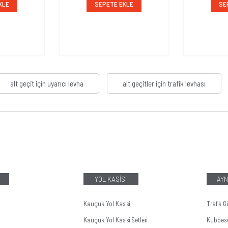
KLE
SEPETE EKLE
SE
alt geçit için uyarıcı levha
alt geçitler için trafik levhası
YOL KASİSİ
AYN
Kauçuk Yol Kasisi
Trafik G
Kauçuk Yol Kasisi Setleri
Kubbes