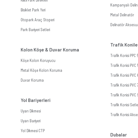
Kilitli Park Direkleri
Kampanyalı Delina
Bisiklet Park Yeri
Metal Delinatör
Otopark Araç Stoperi
Delinatör Aksesua
Park Bariyeri Setleri
Trafik Konile
Kolon Köşe & Duvar Koruma
Trafik Konisi PPC
Köşe Kolon Koruyucu
Trafik Konisi PVC
Metal Köşe Kolon Koruma
Trafik Konisi PVC
Duvar Koruma
Trafik Konisi PVC
Trafik Konisi PVC
Yol Bariyerleri
Trafik Konisi Setle
Uyarı Dikmesi
Trafik Konisi Akse
Uyarı Bariyeri
Yol Dikmesi CTP
Dubalar