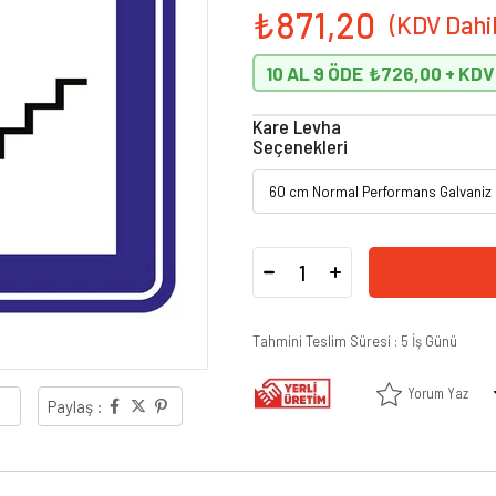
₺871,20
10 AL 9 ÖDE
₺726,00
Kare Levha
Seçenekleri
Tahmini Teslim Süresi
:
5 İş Günü
Yorum Yaz
Paylaş :