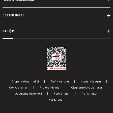
DESTEK HATTI
İLETİŞİM
Otopark Yönetmeliği
|
Trafik Kanunu
|
Montaj Kılavuzu
|
Çok Arananlar
|
Projelendirme
|
Çizgileme Uygulamaları
|
Uygulama Örnekleri
|
Referanslar
|
Trafik.net.tr
|
For English