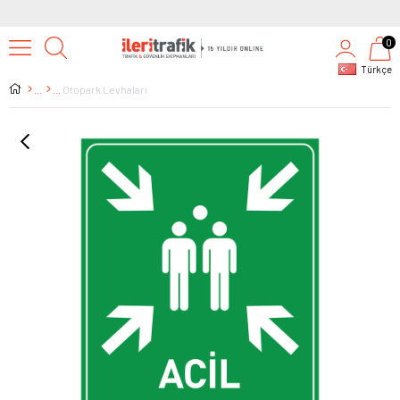
0
Türkçe
Otopark Levhaları