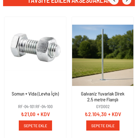
TAVSIYE EDILEN AKSESUARLAR
Somun + Vida (Levha İçin)
Galvaniz Yuvarlak Direk
2,5 metre Flanşlı
RF-04-101 RF-04-100
GYD002
₺21,00
+ KDV
₺2.104,30
+ KDV
SEPETE EKLE
SEPETE EKLE