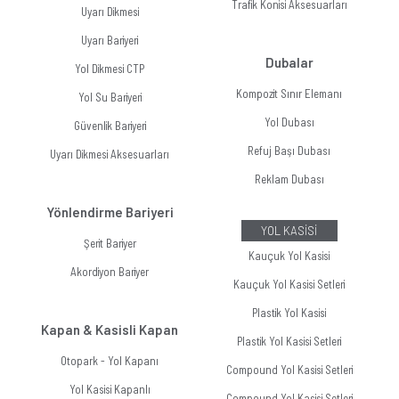
Trafik Konisi Aksesuarları
Uyarı Dikmesi
Uyarı Bariyeri
Dubalar
Yol Dikmesi CTP
Kompozit Sınır Elemanı
Yol Su Bariyeri
Yol Dubası
Güvenlik Bariyeri
Refuj Başı Dubası
Uyarı Dikmesi Aksesuarları
Reklam Dubası
Yönlendirme Bariyeri
YOL KASİSİ
Şerit Bariyer
Kauçuk Yol Kasisi
Akordiyon Bariyer
Kauçuk Yol Kasisi Setleri
Plastik Yol Kasisi
Kapan & Kasisli Kapan
Plastik Yol Kasisi Setleri
Otopark - Yol Kapanı
Compound Yol Kasisi Setleri
Yol Kasisi Kapanlı
Compound Yol Kasisi Setleri