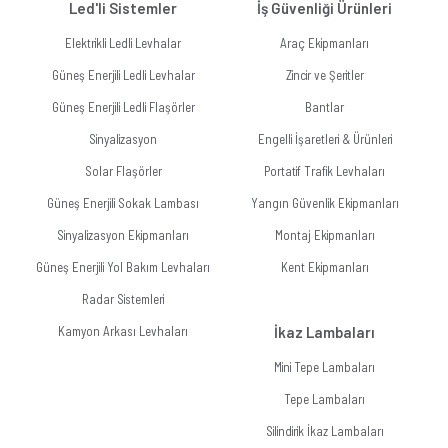
Led'li Sistemler
İş Güvenliği Ürünleri
Elektrikli Ledli Levhalar
Araç Ekipmanları
Güneş Enerjili Ledli Levhalar
Zincir ve Şeritler
Güneş Enerjili Ledli Flaşörler
Bantlar
Sinyalizasyon
Engelli İşaretleri & Ürünleri
Solar Flaşörler
Portatif Trafik Levhaları
Güneş Enerjili Sokak Lambası
Yangın Güvenlik Ekipmanları
Sinyalizasyon Ekipmanları
Montaj Ekipmanları
Güneş Enerjili Yol Bakım Levhaları
Kent Ekipmanları
Radar Sistemleri
Kamyon Arkası Levhaları
İkaz Lambaları
Mini Tepe Lambaları
Tepe Lambaları
Silindirik İkaz Lambaları