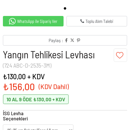
WhatsApp ile Sipariş Ver
Toplu Alım Talebi
Paylaş :
Yangın Tehlikesi Levhası
(724 ABC-D-2535-3M)
₺130,00
+ KDV
₺156,00
10 AL 9 ÖDE
₺130,00
İSG Levha
Seçenekleri