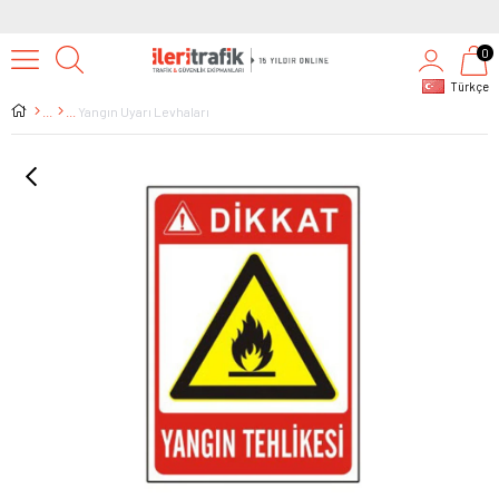
0
Türkçe
Yangın Uyarı Levhaları