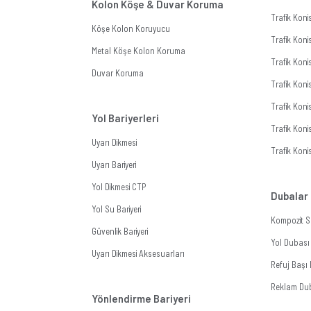
Kolon Köşe & Duvar Koruma
Trafik Kon
Köşe Kolon Koruyucu
Trafik Koni
Metal Köşe Kolon Koruma
Trafik Koni
Duvar Koruma
Trafik Koni
Trafik Koni
Yol Bariyerleri
Trafik Konis
Uyarı Dikmesi
Trafik Koni
Uyarı Bariyeri
Yol Dikmesi CTP
Dubalar
Yol Su Bariyeri
Kompozit S
Güvenlik Bariyeri
Yol Dubası
Uyarı Dikmesi Aksesuarları
Refuj Başı
Reklam Du
Yönlendirme Bariyeri