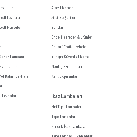
i Levhalar
Araç Ekipmanları
Ledli Levhalar
Zincir ve Şeritler
Ledli Flaşörler
Bantlar
Engelli İşaretleri & Ürünleri
r
Portatif Trafik Levhaları
i Sokak Lambası
Yangın Güvenlik Ekipmanları
Ekipmanları
Montaj Ekipmanları
 Yol Bakım Levhaları
Kent Ekipmanları
ri
 Levhaları
İkaz Lambaları
Mini Tepe Lambaları
Tepe Lambaları
Silindirik İkaz Lambaları
Tepe Lambası Ekipmanları