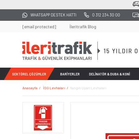
2500
WHATSAPP DESTEK HATTI
0 312 234 30 00
[email protected]
İleritrafik Blog
SEKTÖREL ÇÖZÜMLER
BARİYERLER
DELİNATÖR & DUBA & KONİ
Anasayfa
İSG Levhaları
Yangın Uyarı Levhaları