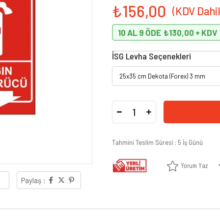
₺156,00
10 AL 9 ÖDE
₺130,00
İSG Levha Seçenekleri
Tahmini Teslim Süresi
:
5 İş Günü
Yorum Yaz
Paylaş :