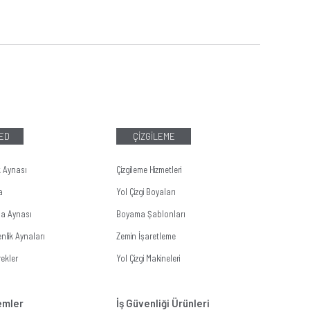
LED
ÇİZGİLEME
k Aynası
Çizgileme Hizmetleri
a
Yol Çizgi Boyaları
ma Aynası
Boyama Şablonları
nlik Aynaları
Zemin İşaretleme
ekler
Yol Çizgi Makineleri
temler
İş Güvenliği Ürünleri