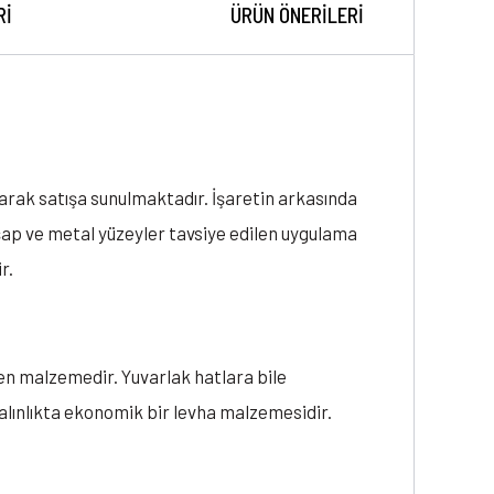
RI
ÜRÜN ÖNERILERI
narak satışa sunulmaktadır. İşaretin arkasında
hşap ve metal yüzeyler tavsiye edilen uygulama
r.
en malzemedir. Yuvarlak hatlara bile
lınlıkta ekonomik bir levha malzemesidir.