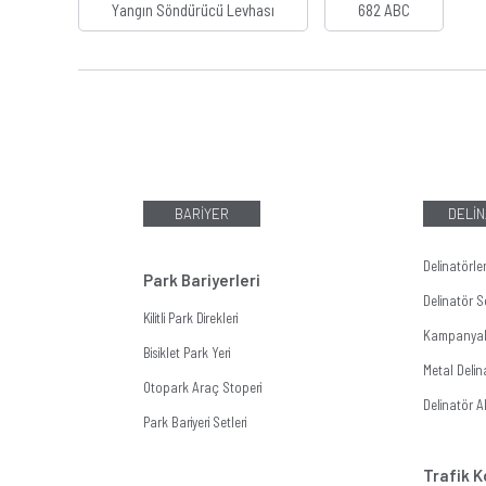
Yangın Söndürücü Levhası
682 ABC
BARİYER
DELİN
Delinatörle
Park Bariyerleri
Delinatör Se
Kilitli Park Direkleri
Kampanyalı
Bisiklet Park Yeri
Metal Delin
Otopark Araç Stoperi
Delinatör A
Park Bariyeri Setleri
Trafik K