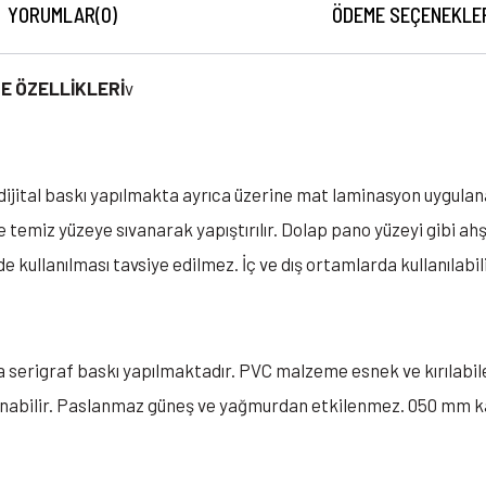
YORUMLAR
(0)
ÖDEME SEÇENEKLE
E ÖZELLİKLERİ
v
de dijital baskı yapılmakta ayrıca üzerine mat laminasyon uygula
e temiz yüzeye sıvanarak yapıştırılır. Dolap pano yüzeyi gibi a
e kullanılması tavsiye edilmez. İç ve dış ortamlarda kullanılabili
a serigraf baskı yapılmaktadır. PVC malzeme esnek ve kırılabil
lanabilir. Paslanmaz güneş ve yağmurdan etkilenmez. 050 mm ka