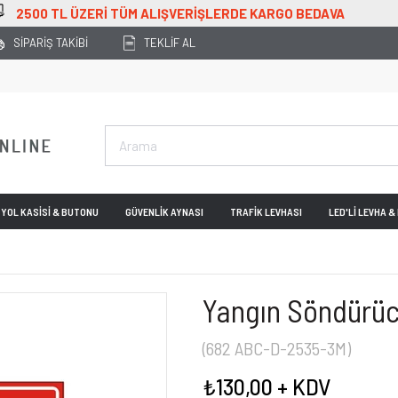
 TL ÜZERİ TÜM ALIŞVERİŞLERDE KARGO BEDAVA
SİPARİŞ TAKİBİ
TEKLİF AL
YOL KASİSİ & BUTONU
GÜVENLİK AYNASI
TRAFİK LEVHASI
LED'Lİ LEVHA 
Yangın Söndürüc
(682 ABC-D-2535-3M)
₺130,00
+ KDV