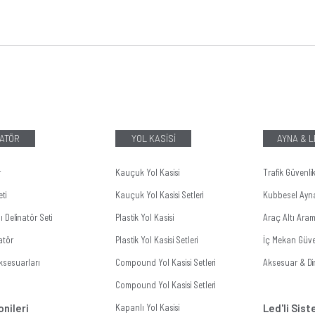
ATÖR
YOL KASİSİ
AYNA & 
r
Kauçuk Yol Kasisi
Trafik Güvenli
ti
Kauçuk Yol Kasisi Setleri
Kubbesel Ayn
 Delinatör Seti
Plastik Yol Kasisi
Araç Altı Ara
atör
Plastik Yol Kasisi Setleri
İç Mekan Güve
ksesuarları
Compound Yol Kasisi Setleri
Aksesuar & Dir
Compound Yol Kasisi Setleri
onileri
Kapanlı Yol Kasisi
Led'li Sis