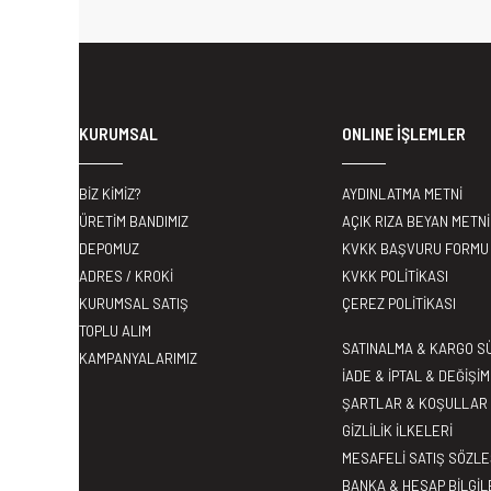
KURUMSAL
ONLINE İŞLEMLER
BİZ KİMİZ?
AYDINLATMA METNİ
ÜRETİM BANDIMIZ
AÇIK RIZA BEYAN METNİ
DEPOMUZ
KVKK BAŞVURU FORMU
ADRES / KROKİ
KVKK POLİTİKASI
KURUMSAL SATIŞ
ÇEREZ POLİTİKASI
TOPLU ALIM
SATINALMA & KARGO S
KAMPANYALARIMIZ
İADE & İPTAL & DEĞİŞİM
ŞARTLAR & KOŞULLAR
GİZLİLİK İLKELERİ
MESAFELİ SATIŞ SÖZL
BANKA & HESAP BİLGİL