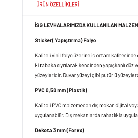
ÜRÜN ÖZELLIKLERI
İSG LEVHALARIMIZDA KULLANILAN MALZEM
Sticker( Yapıştırma) Folyo
Kaliteli vinil folyo üzerine iç ortam kalitesin
ki tabaka sıyrılarak kendinden yapışkanlı düz v
yüzeyleridir. Duvar yüzeyi gibi pütürlü yüzeylerd
PVC 0,50 mm (Plastik)
Kaliteli PVC malzemeden dış mekan dijital vey
uygulanabilir. Dış mekanlarda rahatlıkla uygu
Dekota 3 mm (Forex)