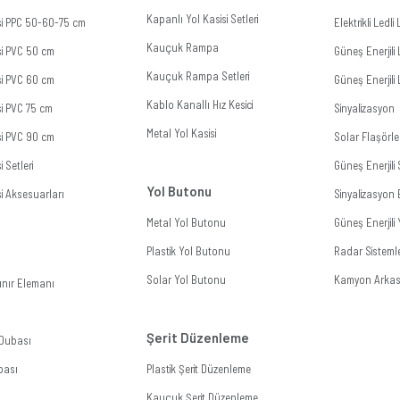
Kapanlı Yol Kasisi Setleri
isi PPC 50-60-75 cm
Elektrikli Ledl
Kauçuk Rampa
si PVC 50 cm
Güneş Enerjili 
Kauçuk Rampa Setleri
si PVC 60 cm
Güneş Enerjili 
Kablo Kanallı Hız Kesici
si PVC 75 cm
Sinyalizasyon
Metal Yol Kasisi
si PVC 90 cm
Solar Flaşörle
i Setleri
Güneş Enerjil
Yol Butonu
si Aksesuarları
Sinyalizasyon 
Metal Yol Butonu
Güneş Enerjili
Plastik Yol Butonu
Radar Sistemle
Solar Yol Butonu
Kamyon Arkası
ınır Elemanı
Şerit Düzenleme
 Dubası
bası
Plastik Şerit Düzenleme
Kauçuk Şerit Düzenleme