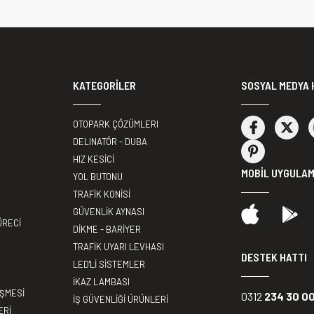
KATEGORİLER
SOSYAL MEDYA 
OTOPARK ÇÖZÜMLERI
DELINATÖR - DUBA
HIZ KESİCİ
MOBİL UYGULA
YOL BUTONU
TRAFİK KONİSİ
GÜVENLİK AYNASI
ÜRECİ
DİKME - BARİYER
TRAFİK UYARI LEVHASI
DESTEK HATTI
LED'Lİ SİSTEMLER
İKAZ LAMBASI
EŞMESİ
0312
234 30 0
İŞ GÜVENLİĞİ ÜRÜNLERİ
ERİ