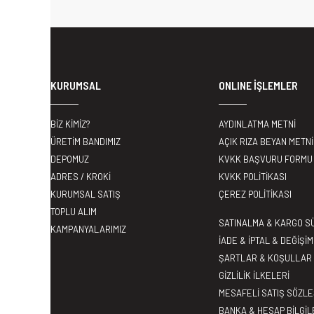
KURUMSAL
ONLINE İŞLEMLER
BİZ KİMİZ?
AYDINLATMA METNİ
ÜRETİM BANDIMIZ
AÇIK RIZA BEYAN METNİ
DEPOMUZ
KVKK BAŞVURU FORMU
ADRES / KROKİ
KVKK POLİTİKASI
KURUMSAL SATIŞ
ÇEREZ POLİTİKASI
TOPLU ALIM
SATINALMA & KARGO S
KAMPANYALARIMIZ
İADE & İPTAL & DEĞİŞİM
ŞARTLAR & KOŞULLAR
GİZLİLİK İLKELERİ
MESAFELİ SATIŞ SÖZL
BANKA & HESAP BİLGİL