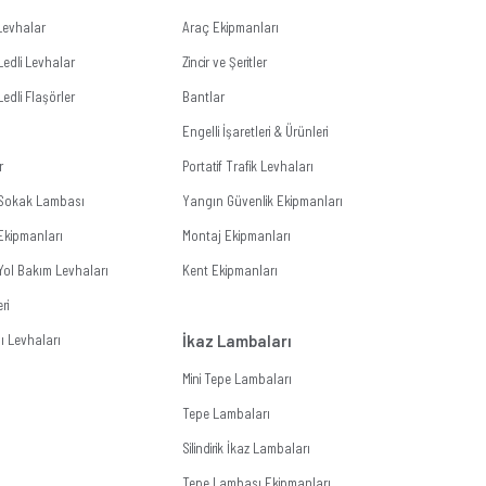
i Levhalar
Araç Ekipmanları
Ledli Levhalar
Zincir ve Şeritler
Ledli Flaşörler
Bantlar
Engelli İşaretleri & Ürünleri
r
Portatif Trafik Levhaları
i Sokak Lambası
Yangın Güvenlik Ekipmanları
Ekipmanları
Montaj Ekipmanları
 Yol Bakım Levhaları
Kent Ekipmanları
ri
 Levhaları
İkaz Lambaları
Mini Tepe Lambaları
Tepe Lambaları
Silindirik İkaz Lambaları
Tepe Lambası Ekipmanları