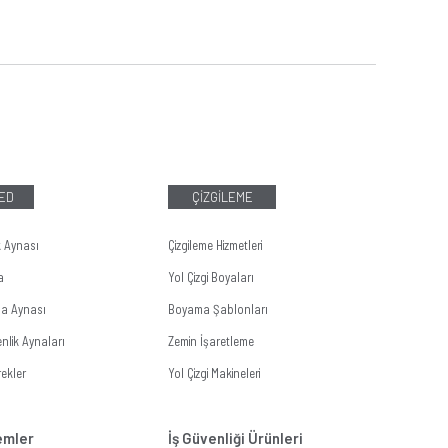
LED
ÇİZGİLEME
k Aynası
Çizgileme Hizmetleri
a
Yol Çizgi Boyaları
ma Aynası
Boyama Şablonları
nlik Aynaları
Zemin İşaretleme
ekler
Yol Çizgi Makineleri
temler
İş Güvenliği Ürünleri