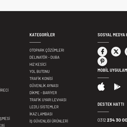
KATEGORİLER
SOSYAL MEDYA 
OTOPARK ÇÖZÜMLERI
DELINATÖR - DUBA
HIZ KESİCİ
MOBİL UYGULA
YOL BUTONU
TRAFİK KONİSİ
GÜVENLİK AYNASI
ÜRECİ
DİKME - BARİYER
TRAFİK UYARI LEVHASI
DESTEK HATTI
LED'Lİ SİSTEMLER
İKAZ LAMBASI
EŞMESİ
0312
234 30 0
İŞ GÜVENLİĞİ ÜRÜNLERİ
ERİ