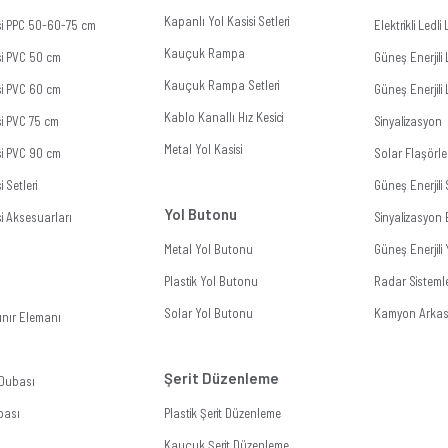
Kapanlı Yol Kasisi Setleri
isi PPC 50-60-75 cm
Elektrikli Ledl
Kauçuk Rampa
si PVC 50 cm
Güneş Enerjili 
Kauçuk Rampa Setleri
si PVC 60 cm
Güneş Enerjili 
Kablo Kanallı Hız Kesici
si PVC 75 cm
Sinyalizasyon
Metal Yol Kasisi
si PVC 90 cm
Solar Flaşörle
i Setleri
Güneş Enerjil
Yol Butonu
si Aksesuarları
Sinyalizasyon 
Metal Yol Butonu
Güneş Enerjili
Plastik Yol Butonu
Radar Sistemle
Solar Yol Butonu
Kamyon Arkası
ınır Elemanı
Şerit Düzenleme
 Dubası
bası
Plastik Şerit Düzenleme
Kauçuk Şerit Düzenleme