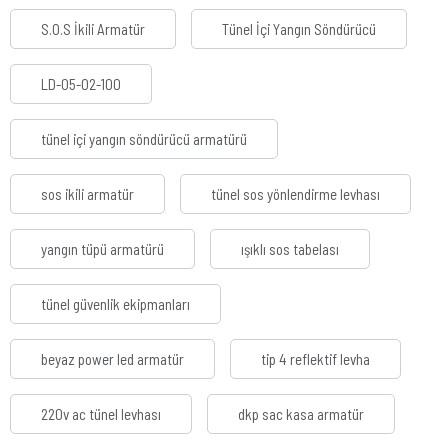
S.O.S İkili Armatür
Tünel İçi Yangın Söndürücü
LD-05-02-100
tünel içi yangın söndürücü armatürü
sos ikili armatür
tünel sos yönlendirme levhası
yangın tüpü armatürü
ışıklı sos tabelası
tünel güvenlik ekipmanları
beyaz power led armatür
tip 4 reflektif levha
220v ac tünel levhası
dkp sac kasa armatür