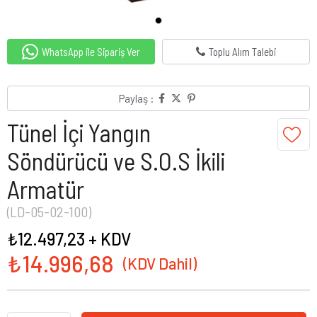
WhatsApp ile Sipariş Ver
Toplu Alım Talebi
Paylaş :
Tünel İçi Yangın
Söndürücü ve S.O.S İkili
Armatür
(LD-05-02-100)
₺12.497,23
+ KDV
₺14.996,68