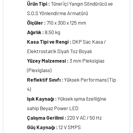
Ürün Tipi :
Tünel İçi Yangın Söndürücü ve
S.O.S Yönlendirme Armatürü
Ölçüler :
710 x 300 x 125 mm
Ağırlık :
8,50 kg
Kasa Tipi ve Rengi :
DKP Sac Kasa /
Elektrostatik Siyah Toz Boyalı
Yüzey Malzemesi :
3 mm Pleksiglas
(Plexiglass)
Reflektif Sınıfı :
Yüksek Performans (Tip
4)
Işık Kaynağı :
Yüksek ışıma özelliğine
sahip Beyaz Power LED
Çalışma Gerilimi :
220 V AC / 50 Hz
Güç Kaynağı :
12 V SMPS