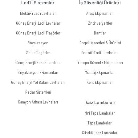
Led'li Sistemler
İş Güvenliği Ürünleri
Elektrikli Ledli Levhalar
Araç Ekipmanları
Güneş Enerjili Ledli Levhalar
Zincir ve Şeritler
Güneş Enerjili Ledli Flaşörler
Bantlar
Sinyalizasyon
Engelli İşaretleri & Ürünleri
Solar Flaşörler
Portatif Trafik Levhaları
Güneş Enerjili Sokak Lambası
Yangın Güvenlik Ekipmanları
Sinyalizasyon Ekipmanları
Montaj Ekipmanları
Güneş Enerjili Yol Bakım Levhaları
Kent Ekipmanları
Radar Sistemleri
Kamyon Arkası Levhaları
İkaz Lambaları
Mini Tepe Lambaları
Tepe Lambaları
Silindirik İkaz Lambaları