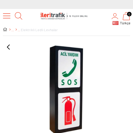
0
Türkçe
Elektrikli Ledli Levhalar