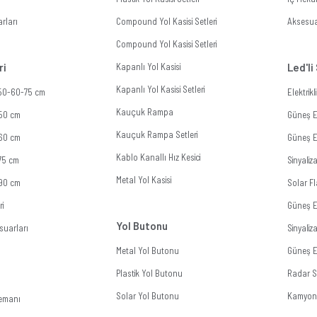
rları
Compound Yol Kasisi Setleri
Aksesua
Compound Yol Kasisi Setleri
ri
Kapanlı Yol Kasisi
Led'li
Kapanlı Yol Kasisi Setleri
 50-60-75 cm
Elektrik
Kauçuk Rampa
 50 cm
Güneş En
Kauçuk Rampa Setleri
 60 cm
Güneş En
Kablo Kanallı Hız Kesici
 75 cm
Sinyali
Metal Yol Kasisi
 90 cm
Solar Fl
ri
Güneş E
Yol Butonu
suarları
Sinyali
Metal Yol Butonu
Güneş En
Plastik Yol Butonu
Radar Si
Solar Yol Butonu
Kamyon 
lemanı