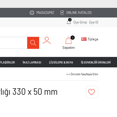
OTOPARKINIZI
MAĞAZAMIZ
ONLINE KATALOG
2
Üye Girişi
Üye Ol
0
Türkçe
Sepetim
& FLAŞÖRLER
İKAZ LAMBASI
ÇİZGİLEME & BOYA
İŞ GÜVENLİĞİ ÜRÜNLERİ
< < Önceki Sayfaya Dön
ırlığı 330 x 50 mm