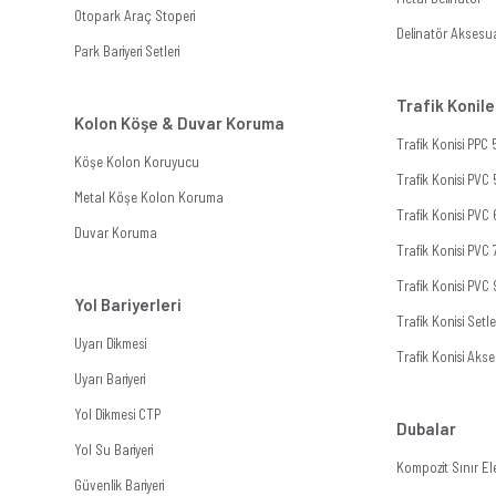
Otopark Araç Stoperi
Delinatör Aksesua
Park Bariyeri Setleri
Trafik Konile
Kolon Köşe & Duvar Koruma
Trafik Konisi PPC
Köşe Kolon Koruyucu
Trafik Konisi PVC
Metal Köşe Kolon Koruma
Trafik Konisi PVC
Duvar Koruma
Trafik Konisi PVC
Trafik Konisi PVC
Yol Bariyerleri
Trafik Konisi Setle
Uyarı Dikmesi
Trafik Konisi Akse
Uyarı Bariyeri
Yol Dikmesi CTP
Dubalar
Yol Su Bariyeri
Kompozit Sınır E
Güvenlik Bariyeri