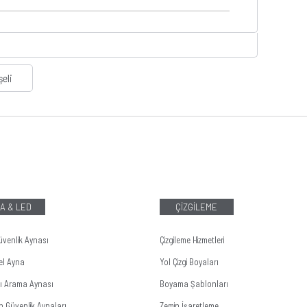
şeli
A & LED
ÇİZGİLEME
üvenlik Aynası
Çizgileme Hizmetleri
el Ayna
Yol Çizgi Boyaları
tı Arama Aynası
Boyama Şablonları
n Güvenlik Aynaları
Zemin İşaretleme