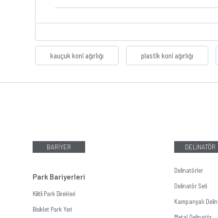
kauçuk koni ağırlığı
plastik koni ağırlığı
BARİYER
DELİNATÖR
Delinatörler
Park Bariyerleri
Delinatör Seti
Kilitli Park Direkleri
Kampanyalı Delina
Bisiklet Park Yeri
Metal Delinatör