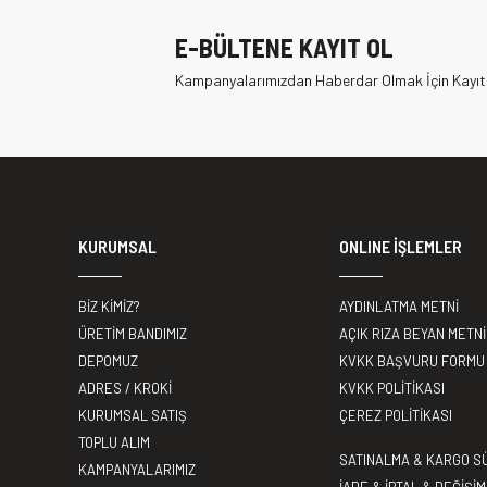
E-BÜLTENE KAYIT OL
Kampanyalarımızdan Haberdar Olmak İçin Kayıt
KURUMSAL
ONLINE İŞLEMLER
BİZ KİMİZ?
AYDINLATMA METNİ
ÜRETİM BANDIMIZ
AÇIK RIZA BEYAN METNİ
DEPOMUZ
KVKK BAŞVURU FORMU
ADRES / KROKİ
KVKK POLİTİKASI
KURUMSAL SATIŞ
ÇEREZ POLİTİKASI
TOPLU ALIM
SATINALMA & KARGO S
KAMPANYALARIMIZ