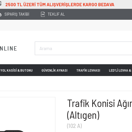
00 TL ÜZERİ TÜM ALIŞVERİŞLERDE KARGO BEDAVA
SİPARİŞ TAKİBİ
TEKLİF AL
YOL KASİSİ & BUTONU
GÜVENLİK AYNASI
TRAFİK LEVHASI
LED'Lİ LEVHA 
Trafik Konisi Ağ
(Altıgen)
(102 A)