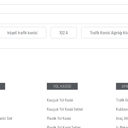
köşeli trafik konisi
102 A
Trafik Konisi Ağırlığı Kö
YOL KASİSİ
AYN
Kauçuk Yol Kasisi
Trafik G
Kauçuk Yol Kasisi Setleri
Kubbes
tör Seti
Plastik Yol Kasisi
Araç Al
Plastik Yol Kasisi Setleri
İç Meka