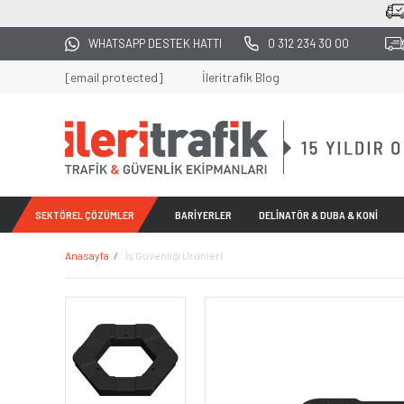
25
WHATSAPP DESTEK HATTI
0 312 234 30 00
[email protected]
İleritrafik Blog
SEKTÖREL ÇÖZÜMLER
BARİYERLER
DELİNATÖR & DUBA & KONİ
Anasayfa
İş Güvenliği Ürünleri