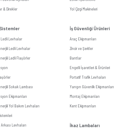
r & Direkler
Yol Çizgi Makineleri
 Sistemler
İş Güvenliği Ürünleri
li Ledli Levhalar
Araç Ekipmanları
erjili Ledli Levhalar
Zincir ve Şeritler
erjili Ledli Flaşörler
Bantlar
zasyon
Engelli İşaretleri & Ürünleri
aşörler
Portatif Trafik Levhaları
nerjili Sokak Lambası
Yangın Güvenlik Ekipmanları
zasyon Ekipmanları
Montaj Ekipmanları
erjili Yol Bakım Levhaları
Kent Ekipmanları
stemleri
Arkası Levhaları
İkaz Lambaları