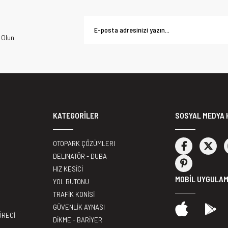
 Olun
KATEGORİLER
SOSYAL MEDYA 
OTOPARK ÇÖZÜMLERI
DELINATÖR - DUBA
HIZ KESİCİ
MOBİL UYGULA
YOL BUTONU
TRAFİK KONİSİ
GÜVENLİK AYNASI
ÜRECİ
DİKME - BARİYER