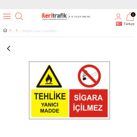
0
Türkçe
Yangın Uyarı Levhaları