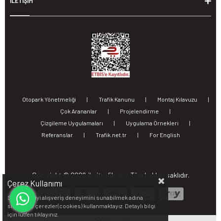
İLETİŞİM
Otopark Yönetmeliği
|
Trafik Kanunu
|
Montaj Kılavuzu
|
Çok Arananlar
|
Projelendirme
|
Çizgileme Uygulamaları
|
Uygulama Örnekleri
|
Referanslar
|
Trafik.net.tr
|
For English
Copyright ©
2026 ileritrafik.com Tüm hakları saklıdır.
Çerez Kullanımı
Sizlere en iyi alışveriş deneyimini sunabilmek adına
sitemizde çerezler(cookies) kullanmaktayız. Detaylı bilgi
için lütfen
tıklayınız.