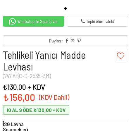
WhatsApp ile Sipariş Ver
Toplu Alım Talebi
Paylaş :
Tehlikeli Yanıcı Madde
Levhası
(747 ABC-D-2535-3M)
₺130,00
+ KDV
₺156,00
10 AL 9 ÖDE
₺130,00
İSG Levha
Seçenekleri