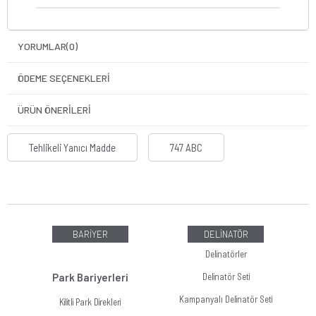
YORUMLAR
(0)
ÖDEME SEÇENEKLERI
ÜRÜN ÖNERILERI
Tehlikeli Yanıcı Madde
747 ABC
BARİYER
DELİNATÖR
Delinatörler
Park Bariyerleri
Delinatör Seti
Kampanyalı Delinatör Seti
Kilitli Park Direkleri