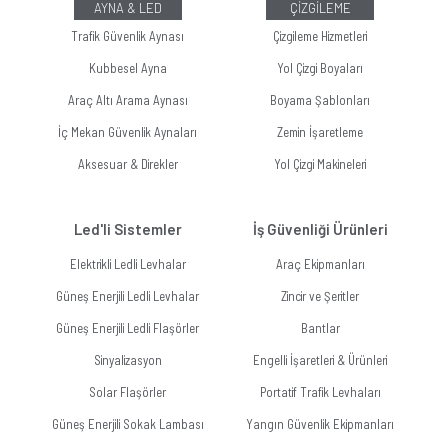
AYNA & LED
ÇİZGİLEME
Trafik Güvenlik Aynası
Çizgileme Hizmetleri
Kubbesel Ayna
Yol Çizgi Boyaları
Araç Altı Arama Aynası
Boyama Şablonları
İç Mekan Güvenlik Aynaları
Zemin İşaretleme
Aksesuar & Direkler
Yol Çizgi Makineleri
Led'li Sistemler
İş Güvenliği Ürünleri
Elektrikli Ledli Levhalar
Araç Ekipmanları
Güneş Enerjili Ledli Levhalar
Zincir ve Şeritler
Güneş Enerjili Ledli Flaşörler
Bantlar
Sinyalizasyon
Engelli İşaretleri & Ürünleri
Solar Flaşörler
Portatif Trafik Levhaları
Güneş Enerjili Sokak Lambası
Yangın Güvenlik Ekipmanları