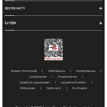
DESTEK HATTI
İLETİŞİM
Otopark Yönetmeliği
|
Trafik Kanunu
|
Montaj Kılavuzu
|
Çok Arananlar
|
Projelendirme
|
Çizgileme Uygulamaları
|
Uygulama Örnekleri
|
Referanslar
|
Trafik.net.tr
|
For English