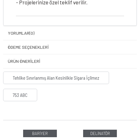
- Projelerinize özel teklif verilir.
YORUMLAR
(0)
ÖDEME SEÇENEKLERI
ÜRÜN ÖNERILERI
Tehlike Sınırlanmış Alan Kesinlikle Sigara İçilmez
753 ABC
BARİYER
DELİNATÖR