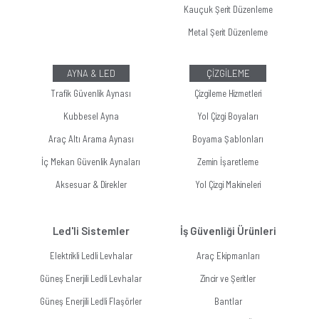
Kauçuk Şerit Düzenleme
Metal Şerit Düzenleme
AYNA & LED
ÇİZGİLEME
Trafik Güvenlik Aynası
Çizgileme Hizmetleri
Kubbesel Ayna
Yol Çizgi Boyaları
Araç Altı Arama Aynası
Boyama Şablonları
İç Mekan Güvenlik Aynaları
Zemin İşaretleme
Aksesuar & Direkler
Yol Çizgi Makineleri
Led'li Sistemler
İş Güvenliği Ürünleri
Elektrikli Ledli Levhalar
Araç Ekipmanları
Güneş Enerjili Ledli Levhalar
Zincir ve Şeritler
Güneş Enerjili Ledli Flaşörler
Bantlar