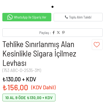
WhatsApp ile Sipariş Ver
Toplu Alım Talebi
Paylaş :
Tehlike Sınırlanmış Alan
Kesinlikle Sigara İçilmez
Levhası
(753 ABC-D-2535-3M)
₺130,00
+ KDV
₺156,00
10 AL 9 ÖDE
₺130,00