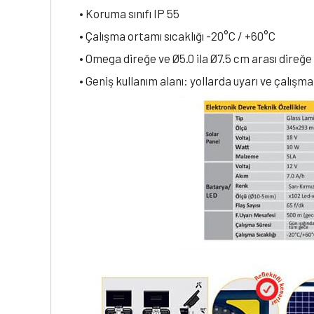
• Koruma sınıfı IP 55
• Çalışma ortamı sıcaklığı -20°C / +60°C
• Omega direğe ve Ø5.0 ila Ø7.5 cm arası direğ
• Geniş kullanım alanı: yollarda uyarı ve çalışm