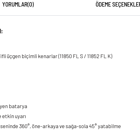
YORUMLAR
(0)
ÖDEME SEÇENEKLE
);
ifli üçgen biçimli kenarlar (11850 FL S / 11852 FL K)
meyen batarya
e etkin uyarı
kseninde 360°, öne-arkaya ve sağa-sola 45° yatabilme