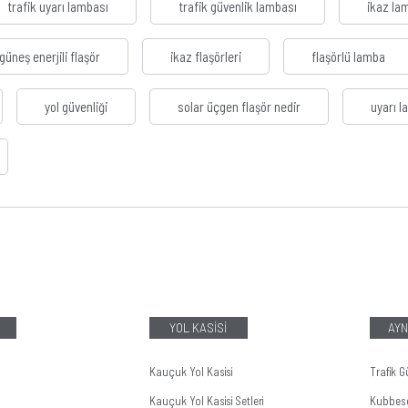
trafik uyarı lambası
trafik güvenlik lambası
ikaz la
güneş enerjili flaşör
ikaz flaşörleri
flaşörlü lamba
yol güvenliği
solar üçgen flaşör nedir
uyarı l
YOL KASİSİ
AYN
Kauçuk Yol Kasisi
Trafik G
Kauçuk Yol Kasisi Setleri
Kubbes