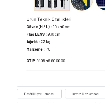
Ürün Teknik Özellikleri
Gövde (H / L) :
40 x 40 cm
Flaş LENS :
Ø30 cm
Ağırlık :
7,3 kg
Malzeme :
PC
GTIP:
9405.49.90.00.00
Flaşörlü Uyarı Lambası
kırmızı ikaz lambası