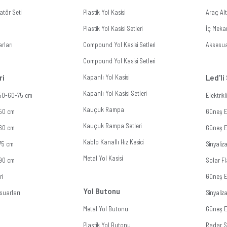
tör Seti
Plastik Yol Kasisi
Araç Al
Plastik Yol Kasisi Setleri
İç Meka
rları
Compound Yol Kasisi Setleri
Aksesua
Compound Yol Kasisi Setleri
ri
Kapanlı Yol Kasisi
Led'li
Kapanlı Yol Kasisi Setleri
 50-60-75 cm
Elektrik
Kauçuk Rampa
 50 cm
Güneş En
Kauçuk Rampa Setleri
 60 cm
Güneş En
Kablo Kanallı Hız Kesici
 75 cm
Sinyali
Metal Yol Kasisi
 90 cm
Solar Fl
ri
Güneş E
Yol Butonu
suarları
Sinyali
Metal Yol Butonu
Güneş En
Plastik Yol Butonu
Radar Si