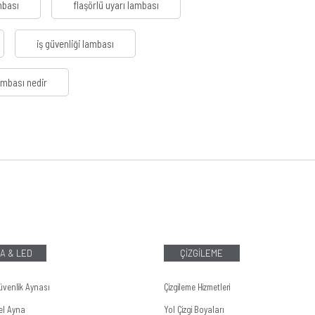
mbası
flaşörlü uyarı lambası
iş güvenliği lambası
ambası nedir
A & LED
ÇİZGİLEME
üvenlik Aynası
Çizgileme Hizmetleri
el Ayna
Yol Çizgi Boyaları