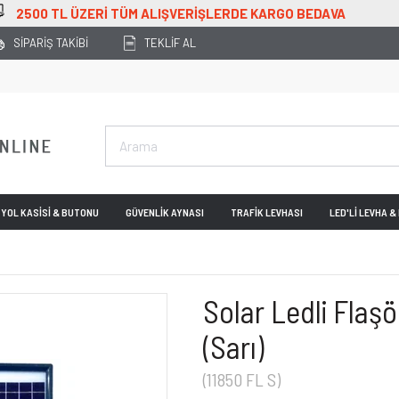
ARGO BEDAVA
SİPARİŞ TAKİBİ
TEKLİF AL
YOL KASİSİ & BUTONU
GÜVENLİK AYNASI
TRAFİK LEVHASI
LED'Lİ LEVHA 
Solar Ledli Flaş
(Sarı)
(11850 FL S)