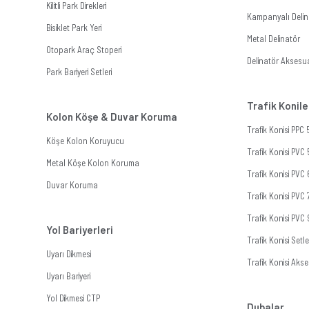
Kilitli Park Direkleri
Kampanyalı Delina
Bisiklet Park Yeri
Metal Delinatör
Otopark Araç Stoperi
Delinatör Aksesua
Park Bariyeri Setleri
Trafik Konile
Kolon Köşe & Duvar Koruma
Trafik Konisi PPC
Köşe Kolon Koruyucu
Trafik Konisi PVC
Metal Köşe Kolon Koruma
Trafik Konisi PVC
Duvar Koruma
Trafik Konisi PVC
Trafik Konisi PVC
Yol Bariyerleri
Trafik Konisi Setle
Uyarı Dikmesi
Trafik Konisi Akse
Uyarı Bariyeri
Yol Dikmesi CTP
Dubalar