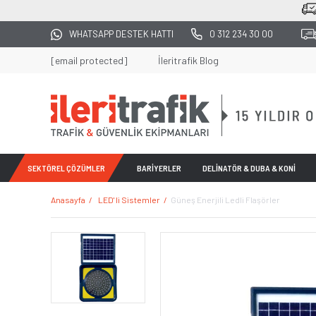
2500 TL ÜZERİ TÜM ALIŞVERİŞLERDE K
WHATSAPP DESTEK HATTI
0 312 234 30 00
[email protected]
İleritrafik Blog
SEKTÖREL ÇÖZÜMLER
BARİYERLER
DELİNATÖR & DUBA & KONİ
Anasayfa
LED' li Sistemler
Güneş Enerjili Ledli Flaşörler