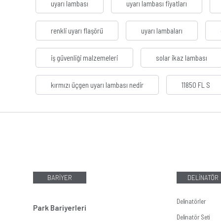
uyarı lambası
uyarı lambası fiyatları
renkli uyarı flaşörü
uyarı lambaları
iş güvenliği malzemeleri
solar ikaz lambası
kırmızı üçgen uyarı lambası nedir
11850 FL S
BARİYER
DELİNATÖR
Delinatörler
Park Bariyerleri
Delinatör Seti