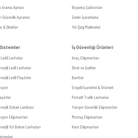
tı Arama Aynası
Boyama Şablonları
n Güvenlik Aynaları
Zemin İşaretleme
r & Direkler
Yol Çizgi Makineleri
 Sistemler
İş Güvenliği Ürünleri
li Ledli Levhalar
Araç Ekipmanları
erjili Ledli Levhalar
Zincir ve Şeritler
erjili Ledli Flaşörler
Bantlar
zasyon
Engelli İşaretleri & Ürünleri
aşörler
Portatif Trafik Levhaları
nerjili Sokak Lambası
Yangın Güvenlik Ekipmanları
zasyon Ekipmanları
Montaj Ekipmanları
erjili Yol Bakım Levhaları
Kent Ekipmanları
stemleri