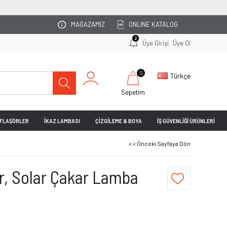
OTOPARKINIZI UZMAN EKİBİMİZ PLANLASIN!
MAĞAZAMIZ
ONLINE KATALOG
2
Üye Girişi
Üye Ol
0
Türkçe
Sepetim
& FLAŞÖRLER
İKAZ LAMBASI
ÇİZGİLEME & BOYA
İŞ GÜVENLİĞİ ÜRÜNLERİ
< < Önceki Sayfaya Dön
ör, Solar Çakar Lamba