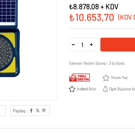
₺8.878,08
+ KDV
₺10.653,70
Tahmini Teslim Süresi
:
3 İş Günü
Yorum Yaz
İndirimli Ürün
Fiyat Düşünce H
Paylaş :