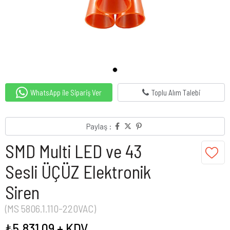
WhatsApp ile Sipariş Ver
Toplu Alım Talebi
Paylaş :
SMD Multi LED ve 43
Sesli ÜÇÜZ Elektronik
Siren
(MS 5806.1.110-220VAC)
₺5.831,09
+ KDV