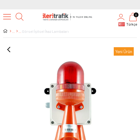
0
Türkçe
Görsel İşitsel İkaz Lambaları
Yeni Ürün