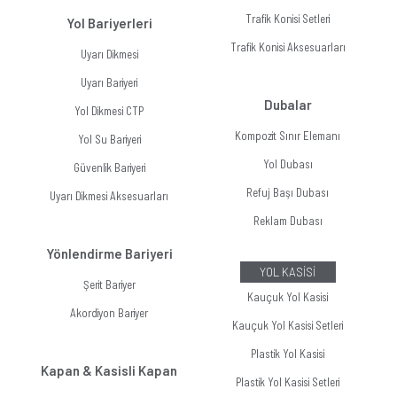
Trafik Konisi Setleri
Yol Bariyerleri
Trafik Konisi Aksesuarları
Uyarı Dikmesi
Uyarı Bariyeri
Dubalar
Yol Dikmesi CTP
Kompozit Sınır Elemanı
Yol Su Bariyeri
Yol Dubası
Güvenlik Bariyeri
Refuj Başı Dubası
Uyarı Dikmesi Aksesuarları
Reklam Dubası
Yönlendirme Bariyeri
YOL KASİSİ
Şerit Bariyer
Kauçuk Yol Kasisi
Akordiyon Bariyer
Kauçuk Yol Kasisi Setleri
Plastik Yol Kasisi
Kapan & Kasisli Kapan
Plastik Yol Kasisi Setleri