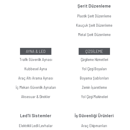
Şerit Düzenleme
Plastik Şerit Düzenleme
Kauçuk Şerit Düzenleme
Metal Şerit Düzenleme
AYNA & LED
ÇİZGİLEME
Trafik Güvenlik Aynası
Çizgileme Hizmetleri
Kubbesel Ayna
Yol Çizgi Boyaları
Araç Altı Arama Aynası
Boyama Şablonları
İç Mekan Güvenlik Aynaları
Zemin İşaretleme
Aksesuar & Direkler
Yol Çizgi Makineleri
Led'li Sistemler
İş Güvenliği Ürünleri
Elektrikli Ledli Levhalar
Araç Ekipmanları