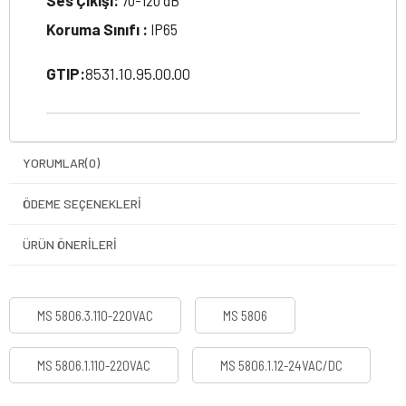
Ses Çıkışı:
70-120 dB
Koruma Sınıfı :
IP65
GTIP:
8531.10.95.00.00
YORUMLAR
(0)
ÖDEME SEÇENEKLERI
ÜRÜN ÖNERILERI
MS 5806.3.110-220VAC
MS 5806
MS 5806.1.110-220VAC
MS 5806.1.12-24VAC/DC