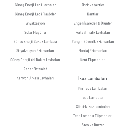
Güneş Enerjili Ledli Levhalar
Zincir ve Şeritler
Güneş Enerjili Ledli Flaşörler
Bantlar
Sinyalizasyon
Engelli İşaretleri & Ürünleri
Solar Flaşörler
Portatif Trafik Levhaları
Güneş Enerjili Sokak Lambası
Yangın Güvenlik Ekipmanları
Sinyalizasyon Ekipmanları
Montaj Ekipmanları
Güneş Enerjili Yol Bakım Levhaları
Kent Ekipmanları
Radar Sistemleri
Kamyon Arkası Levhaları
İkaz Lambaları
Mini Tepe Lambaları
Tepe Lambaları
Silindirik İkaz Lambaları
Tepe Lambası Ekipmanları
Siren ve Buzzer