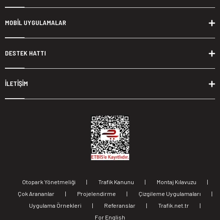
MOBİL UYGULAMALAR
DESTEK HATTI
İLETİŞİM
Otopark Yönetmeliği
|
Trafik Kanunu
|
Montaj Kılavuzu
|
Çok Arananlar
|
Projelendirme
|
Çizgileme Uygulamaları
|
Uygulama Örnekleri
|
Referanslar
|
Trafik.net.tr
|
For English