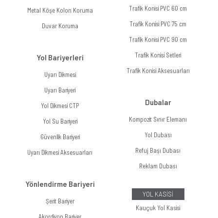
Trafik Konisi PVC 60 cm
Metal Köşe Kolon Koruma
Trafik Konisi PVC 75 cm
Duvar Koruma
Trafik Konisi PVC 90 cm
Trafik Konisi Setleri
Yol Bariyerleri
Trafik Konisi Aksesuarları
Uyarı Dikmesi
Uyarı Bariyeri
Dubalar
Yol Dikmesi CTP
Kompozit Sınır Elemanı
Yol Su Bariyeri
Yol Dubası
Güvenlik Bariyeri
Refuj Başı Dubası
Uyarı Dikmesi Aksesuarları
Reklam Dubası
Yönlendirme Bariyeri
YOL KASİSİ
Şerit Bariyer
Kauçuk Yol Kasisi
Akordiyon Bariyer