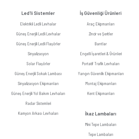
Led'li Sistemler
İş Güvenliği Ürünleri
Elektrikli Ledli Levhalar
Araç Ekipmanları
Güneş Enerjili Ledli Levhalar
Zincir ve Şeritler
Güneş Enerjili Ledli Flaşörler
Bantlar
Sinyalizasyon
Engelli İşaretleri & Ürünleri
Solar Flaşörler
Portatif Trafik Levhaları
Güneş Enerjili Sokak Lambası
Yangın Güvenlik Ekipmanları
Sinyalizasyon Ekipmanları
Montaj Ekipmanları
Güneş Enerjili Yol Bakım Levhaları
Kent Ekipmanları
Radar Sistemleri
Kamyon Arkası Levhaları
İkaz Lambaları
Mini Tepe Lambaları
Tepe Lambaları