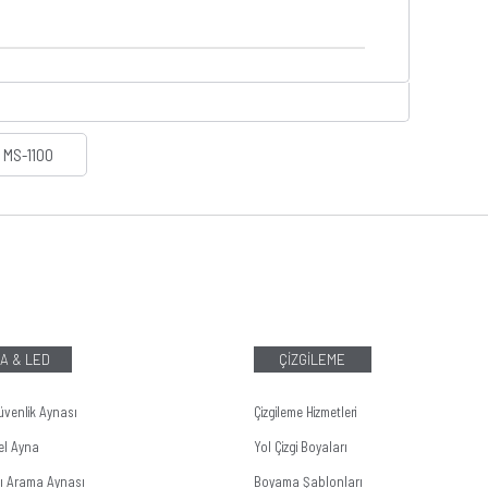
MS-1100
A & LED
ÇİZGİLEME
üvenlik Aynası
Çizgileme Hizmetleri
el Ayna
Yol Çizgi Boyaları
tı Arama Aynası
Boyama Şablonları