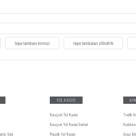
tepe lambası kırmızı
tepe lambaları silindirik
YOL KASİSİ
AYN
Kauçuk Yol Kasisi
Trafik G
Kauçuk Yol Kasisi Setleri
Kubbes
tör Seti
Plastik Yol Kasisi
Araç Al