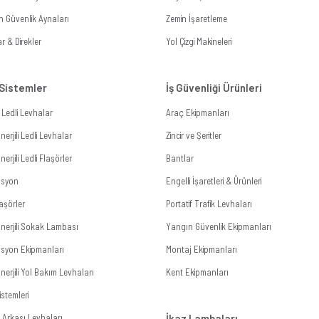
n Güvenlik Aynaları
Zemin İşaretleme
r & Direkler
Yol Çizgi Makineleri
 Sistemler
İş Güvenliği Ürünleri
li Ledli Levhalar
Araç Ekipmanları
erjili Ledli Levhalar
Zincir ve Şeritler
erjili Ledli Flaşörler
Bantlar
zasyon
Engelli İşaretleri & Ürünleri
aşörler
Portatif Trafik Levhaları
nerjili Sokak Lambası
Yangın Güvenlik Ekipmanları
zasyon Ekipmanları
Montaj Ekipmanları
erjili Yol Bakım Levhaları
Kent Ekipmanları
stemleri
Arkası Levhaları
İkaz Lambaları