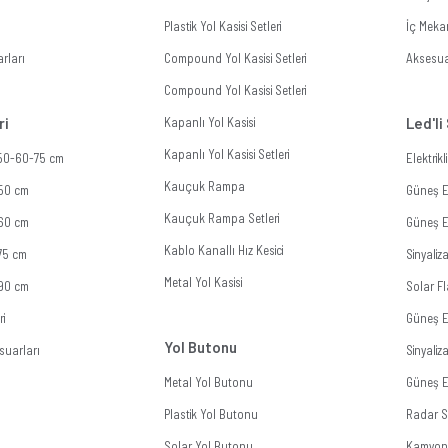
Plastik Yol Kasisi Setleri
İç Meka
rları
Compound Yol Kasisi Setleri
Aksesua
Compound Yol Kasisi Setleri
ri
Kapanlı Yol Kasisi
Led'li
Kapanlı Yol Kasisi Setleri
 50-60-75 cm
Elektrik
Kauçuk Rampa
 50 cm
Güneş En
Kauçuk Rampa Setleri
 60 cm
Güneş En
Kablo Kanallı Hız Kesici
 75 cm
Sinyali
Metal Yol Kasisi
 90 cm
Solar Fl
ri
Güneş E
Yol Butonu
suarları
Sinyali
Metal Yol Butonu
Güneş En
Plastik Yol Butonu
Radar Si
Solar Yol Butonu
Kamyon 