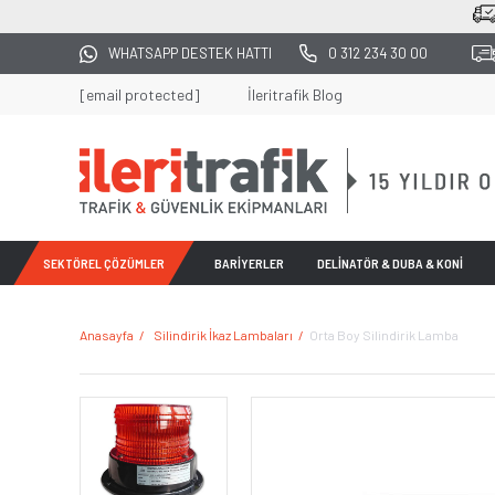
25
WHATSAPP DESTEK HATTI
0 312 234 30 00
[email protected]
İleritrafik Blog
SEKTÖREL ÇÖZÜMLER
BARİYERLER
DELİNATÖR & DUBA & KONİ
Anasayfa
Silindirik İkaz Lambaları
Orta Boy Silindirik Lamba