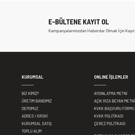
E-BÜLTENE KAYIT OL
Kampanyalarımızdan Haberdar Olmak İçin Kayıt
KURUMSAL
ONLINE İŞLEMLER
BİZ KİMİZ?
AYDINLATMA METNİ
ÜRETİM BANDIMIZ
AÇIK RIZA BEYAN METNİ
DEPOMUZ
KVKK BAŞVURU FORMU
ADRES / KROKİ
KVKK POLİTİKASI
KURUMSAL SATIŞ
ÇEREZ POLİTİKASI
TOPLU ALIM