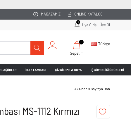
OTOPARKINIZI
MAĞAZAMIZ
ONLINE KATALOG
2
Üye Girişi
Üye Ol
0
Türkçe
Sepetim
& FLAŞÖRLER
İKAZ LAMBASI
ÇİZGİLEME & BOYA
İŞ GÜVENLİĞİ ÜRÜNLERİ
< < Önceki Sayfaya Dön
ambası MS-1112 Kırmızı