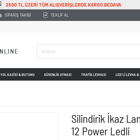
00 TL ÜZERİ TÜM ALIŞVERİŞLERDE KARGO BEDAVA
SİPARİŞ TAKİBİ
TEKLİF AL
YOL KASİSİ & BUTONU
GÜVENLİK AYNASI
TRAFİK LEVHASI
LED'Lİ LEVHA 
Silindirik İkaz L
12 Power Ledli