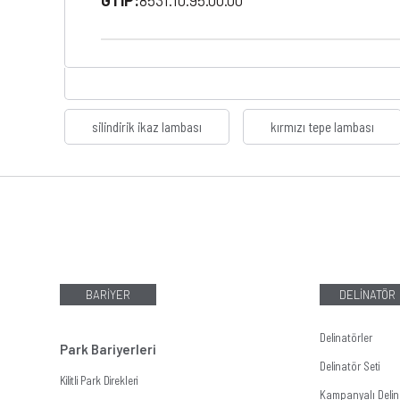
GTIP:
8531.10.95.00.00
silindirik ikaz lambası
kırmızı tepe lambası
BARİYER
DELİNATÖR
Delinatörler
Park Bariyerleri
Delinatör Seti
Kilitli Park Direkleri
Kampanyalı Delina