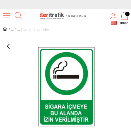
0
Türkçe
Sigara - Ateş - Alev