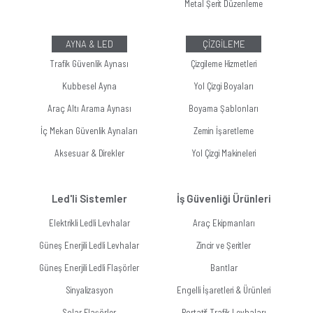
Metal Şerit Düzenleme
AYNA & LED
ÇİZGİLEME
Trafik Güvenlik Aynası
Çizgileme Hizmetleri
Kubbesel Ayna
Yol Çizgi Boyaları
Araç Altı Arama Aynası
Boyama Şablonları
İç Mekan Güvenlik Aynaları
Zemin İşaretleme
Aksesuar & Direkler
Yol Çizgi Makineleri
Led'li Sistemler
İş Güvenliği Ürünleri
Elektrikli Ledli Levhalar
Araç Ekipmanları
Güneş Enerjili Ledli Levhalar
Zincir ve Şeritler
Güneş Enerjili Ledli Flaşörler
Bantlar
Sinyalizasyon
Engelli İşaretleri & Ürünleri
Solar Flaşörler
Portatif Trafik Levhaları