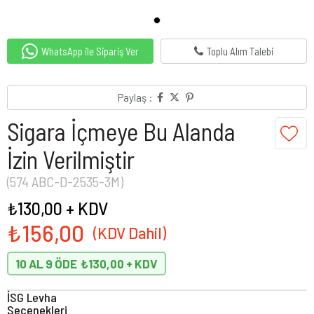
WhatsApp ile Sipariş Ver
Toplu Alım Talebi
Paylaş :
Sigara İçmeye Bu Alanda
İzin Verilmiştir
(574 ABC-D-2535-3M)
₺130,00
+ KDV
₺156,00
10 AL 9 ÖDE
₺130,00
İSG Levha
Seçenekleri