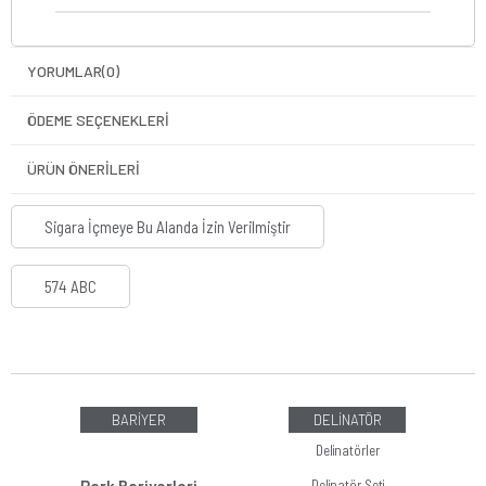
YORUMLAR
(0)
ÖDEME SEÇENEKLERI
ÜRÜN ÖNERILERI
Sigara İçmeye Bu Alanda İzin Verilmiştir
574 ABC
BARİYER
DELİNATÖR
Delinatörler
Delinatör Seti