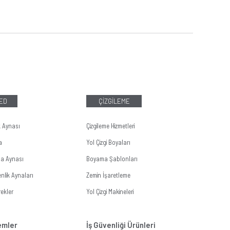
LED
ÇİZGİLEME
k Aynası
Çizgileme Hizmetleri
a
Yol Çizgi Boyaları
ma Aynası
Boyama Şablonları
nlik Aynaları
Zemin İşaretleme
ekler
Yol Çizgi Makineleri
temler
İş Güvenliği Ürünleri