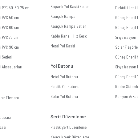
Kapanlı Yol Kasisi Setleri
isi PPC 50-60-75 cm
Elektrikli Ledl
Kauçuk Rampa
si PVC 50 cm
Güneş Enerjili 
Kauçuk Rampa Setleri
si PVC 60 cm
Güneş Enerjili 
Kablo Kanallı Hız Kesici
si PVC 75 cm
Sinyalizasyon
Metal Yol Kasisi
si PVC 90 cm
Solar Flaşörle
i Setleri
Güneş Enerjil
Yol Butonu
si Aksesuarları
Sinyalizasyon 
Metal Yol Butonu
Güneş Enerjili
Plastik Yol Butonu
Radar Sistemle
Solar Yol Butonu
Kamyon Arkası
ınır Elemanı
Şerit Düzenleme
 Dubası
bası
Plastik Şerit Düzenleme
Kauçuk Şerit Düzenleme