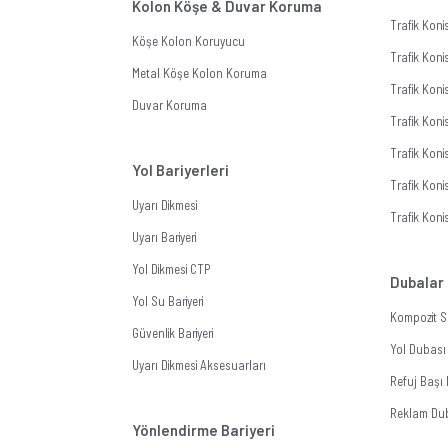
Kolon Köşe & Duvar Koruma
Trafik Kon
Köşe Kolon Koruyucu
Trafik Koni
Metal Köşe Kolon Koruma
Trafik Koni
Duvar Koruma
Trafik Koni
Trafik Koni
Yol Bariyerleri
Trafik Konis
Uyarı Dikmesi
Trafik Koni
Uyarı Bariyeri
Yol Dikmesi CTP
Dubalar
Yol Su Bariyeri
Kompozit S
Güvenlik Bariyeri
Yol Dubası
Uyarı Dikmesi Aksesuarları
Refuj Başı
Reklam Du
Yönlendirme Bariyeri