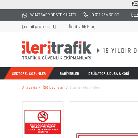
2500 TL
WHATSAPP DESTEK HATTI
0 312 234 30 00
[email protected]
İleritrafik Blog
SEKTÖREL ÇÖZÜMLER
BARİYERLER
DELİNATÖR & DUBA & KONİ
Anasayfa
İSG Levhaları
Sigara - Ateş - Alev