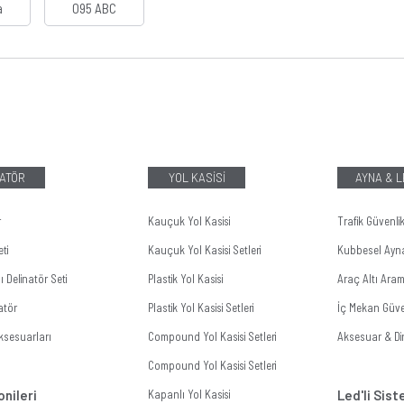
a
095 ABC
ATÖR
YOL KASİSİ
AYNA & 
r
Kauçuk Yol Kasisi
Trafik Güvenli
ti
Kauçuk Yol Kasisi Setleri
Kubbesel Ayn
 Delinatör Seti
Plastik Yol Kasisi
Araç Altı Ara
atör
Plastik Yol Kasisi Setleri
İç Mekan Güve
ksesuarları
Compound Yol Kasisi Setleri
Aksesuar & Dir
Compound Yol Kasisi Setleri
onileri
Kapanlı Yol Kasisi
Led'li Sis