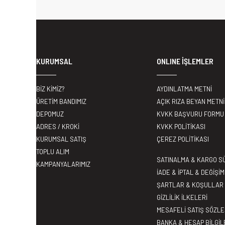
KURUMSAL
ONLINE İŞLEMLER
BİZ KİMİZ?
AYDINLATMA METNİ
ÜRETİM BANDIMIZ
AÇIK RIZA BEYAN METNİ
DEPOMUZ
KVKK BAŞVURU FORMU
ADRES / KROKİ
KVKK POLİTİKASI
KURUMSAL SATIŞ
ÇEREZ POLİTİKASI
TOPLU ALIM
SATINALMA & KARGO S
KAMPANYALARIMIZ
İADE & İPTAL & DEĞİŞİM
ŞARTLAR & KOŞULLAR
GİZLİLİK İLKELERİ
MESAFELİ SATIŞ SÖZL
BANKA & HESAP BİLGİL