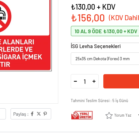
₺130,00
+ KDV
₺156,00
10 AL 9 ÖDE
₺130,00
İSG Levha Seçenekleri
Tahmini Teslim Süresi
:
5 İş Günü
Paylaş :
Yorum Yaz