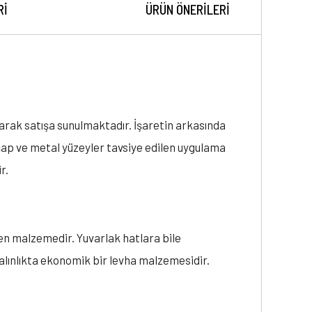
RI
ÜRÜN ÖNERILERI
narak satışa sunulmaktadır. İşaretin arkasında
hşap ve metal yüzeyler tavsiye edilen uygulama
r.
en malzemedir. Yuvarlak hatlara bile
lınlıkta ekonomik bir levha malzemesidir.