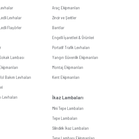
i Levhalar
Araç Ekipmanları
Ledli Levhalar
Zincir ve Şeritler
Ledli Flaşörler
Bantlar
Engelli İşaretleri & Ürünleri
r
Portatif Trafik Levhaları
i Sokak Lambası
Yangın Güvenlik Ekipmanları
Ekipmanları
Montaj Ekipmanları
 Yol Bakım Levhaları
Kent Ekipmanları
ri
 Levhaları
İkaz Lambaları
Mini Tepe Lambaları
Tepe Lambaları
Silindirik İkaz Lambaları
Tepe Lambası Ekipmanları