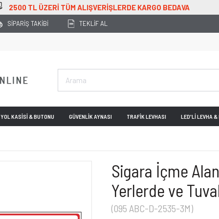
 ÜZERİ TÜM ALIŞVERİŞLERDE KARGO BEDAVA
SİPARİŞ TAKİBİ
TEKLİF AL
YOL KASİSİ & BUTONU
GÜVENLİK AYNASI
TRAFİK LEVHASI
LED'Lİ LEVHA 
Sigara İçme Alanl
Yerlerde ve Tuva
(095 ABC-D-2535-3M)