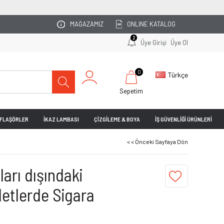
OTOPARKINIZI UZMA
MAĞAZAMIZ
ONLINE KATALOG
2
Üye Girişi
Üye Ol
0
Türkçe
Sepetim
& FLAŞÖRLER
İKAZ LAMBASI
ÇİZGİLEME & BOYA
İŞ GÜVENLİĞİ ÜRÜNLERİ
< < Önceki Sayfaya Dön
arı dışındaki
letlerde Sigara