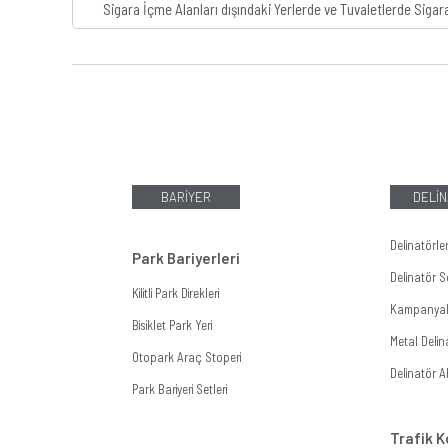
Sigara İçme Alanları dışındaki Yerlerde ve Tuvaletlerde Sigar
BARİYER
DELİN
Delinatörle
Park Bariyerleri
Delinatör Se
Kilitli Park Direkleri
Kampanyalı
Bisiklet Park Yeri
Metal Delin
Otopark Araç Stoperi
Delinatör A
Park Bariyeri Setleri
Trafik K