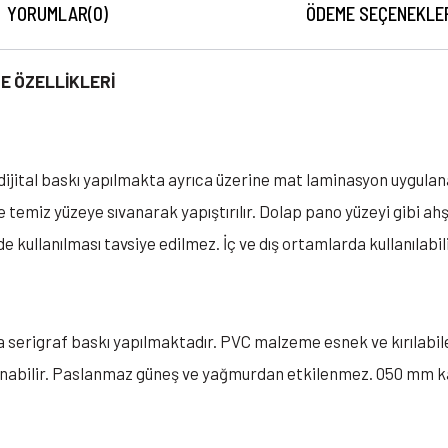
YORUMLAR
(0)
ÖDEME SEÇENEKLE
E ÖZELLİKLERİ
de dijital baskı yapılmakta ayrıca üzerine mat laminasyon uygula
e temiz yüzeye sıvanarak yapıştırılır. Dolap pano yüzeyi gibi a
e kullanılması tavsiye edilmez. İç ve dış ortamlarda kullanılabili
a serigraf baskı yapılmaktadır. PVC malzeme esnek ve kırılabil
lanabilir. Paslanmaz güneş ve yağmurdan etkilenmez. 050 mm ka