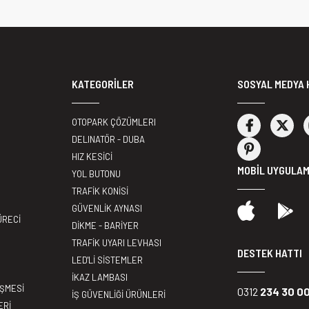
KATEGORİLER
SOSYAL MEDYA 
OTOPARK ÇÖZÜMLERI
DELINATÖR - DUBA
HIZ KESİCİ
MOBİL UYGULA
YOL BUTONU
TRAFİK KONİSİ
GÜVENLİK AYNASI
ÜRECİ
DİKME - BARİYER
TRAFİK UYARI LEVHASI
DESTEK HATTI
LED'Lİ SİSTEMLER
İKAZ LAMBASI
EŞMESİ
0312
234 30 0
İŞ GÜVENLİĞİ ÜRÜNLERİ
ERİ