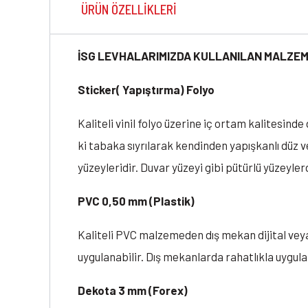
ÜRÜN ÖZELLIKLERI
İSG LEVHALARIMIZDA KULLANILAN MALZEM
Sticker( Yapıştırma) Folyo
Kaliteli vinil folyo üzerine iç ortam kalitesin
ki tabaka sıyrılarak kendinden yapışkanlı düz v
yüzeyleridir. Duvar yüzeyi gibi pütürlü yüzeylerd
PVC 0,50 mm (Plastik)
Kaliteli PVC malzemeden dış mekan dijital vey
uygulanabilir. Dış mekanlarda rahatlıkla uygu
Dekota 3 mm (Forex)