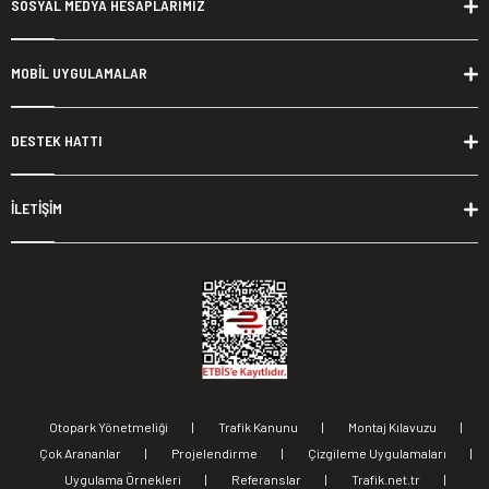
SOSYAL MEDYA HESAPLARIMIZ
MOBİL UYGULAMALAR
DESTEK HATTI
İLETİŞİM
Otopark Yönetmeliği
|
Trafik Kanunu
|
Montaj Kılavuzu
|
Çok Arananlar
|
Projelendirme
|
Çizgileme Uygulamaları
|
Uygulama Örnekleri
|
Referanslar
|
Trafik.net.tr
|