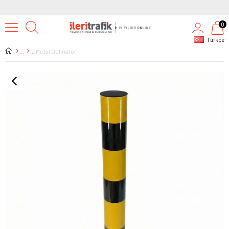
0
Türkçe
Metal Delinatör