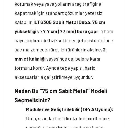
korumak veya yaya yollarını araç trafiğine
kapatmak için standart çözümler yetersiz
kalabilir.
İLT6305 Sabit Metal Duba
,
75 cm
yüksekliği
ve
7,7 cm (77 mm) boru çapı
ile hem
caydırıcı hem de fiziksel bir engel oluşturur. İnce
sac malzemeden üretilen ürünlerin aksine,
2
mm et kalınlığı
sayesinde darbelere karşı
formunu korur. Ayrıca tepe yapısı, harici
aksesuarlarla geliştirilmeye uygundur.
Neden Bu "75 cm Sabit Metal" Modeli
Seçmelisiniz?
Modüler ve Geliştirilebilir (194 A Uyumu):
Ürün, standart bir direk olmanın ötesine
geçebilir. Tepe kısmı,
Lamba ve Levha