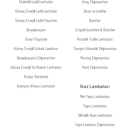
Elektrikli Ledli Levhalar
Araç Ekipmanları
Güneş Enerjili Ledli Levhalar
Zincir ve Şeritler
Güneş Enerjili Ledli Flaşörler
Bantlar
Sinyalizasyon
Engelli İşaretleri & Ürünleri
Solar Flaşörler
Portatif Trafik Levhaları
Güneş Enerjili Sokak Lambası
Yangın Güvenlik Ekipmanları
Sinyalizasyon Ekipmanları
Montaj Ekipmanları
Güneş Enerjili Yol Bakım Levhaları
Kent Ekipmanları
Radar Sistemleri
Kamyon Arkası Levhaları
İkaz Lambaları
Mini Tepe Lambaları
Tepe Lambaları
Silindirik İkaz Lambaları
Tepe Lambası Ekipmanları