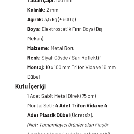
Taban Çapı:
150 mm
Kalınlık:
2 mm
Ağırlık:
3,5 kg (± 500 g)
Boya:
Elektrostatik Fırın Boya (Dış
Mekan)
Malzeme:
Metal Boru
Renk:
Siyah Gövde / Sarı Reflektif
Montaj:
10 x 100 mm Trifon Vida ve 16 mm
Dübel
Kutu İçeriği
1 Adet Sabit Metal Direk (75 cm)
Montaj Seti:
4 Adet Trifon Vida ve 4
Adet Plastik Dübel
(Ücretsiz).
(Not: Tamamlayıcı ürünler olan
Flaşör