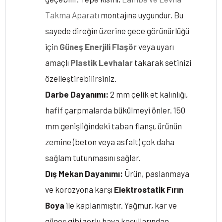
Takma Aparatı
montajına uygundur. Bu
sayede direğin üzerine gece görünürlüğü
için
Güneş Enerjili Flaşör
veya uyarı
amaçlı
Plastik Levhalar
takarak setinizi
özelleştirebilirsiniz.
Darbe Dayanımı:
2 mm çelik et kalınlığı,
hafif çarpmalarda bükülmeyi önler. 150
mm genişliğindeki taban flanşı, ürünün
zemine (beton veya asfalt) çok daha
sağlam tutunmasını sağlar.
Dış Mekan Dayanımı:
Ürün, paslanmaya
ve korozyona karşı
Elektrostatik Fırın
Boya
ile kaplanmıştır. Yağmur, kar ve
güneş gibi zorlu hava koşullarından