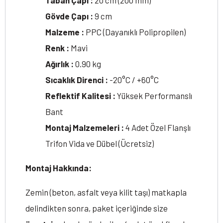
Taban Çapı :
20 cm (200 mm)
Gövde Çapı :
9 cm
Malzeme :
PPC (Dayanıklı Polipropilen)
Renk :
Mavi
Ağırlık :
0.90 kg
Sıcaklık Direnci :
-20°C / +60°C
Reflektif Kalitesi :
Yüksek Performanslı
Bant
Montaj Malzemeleri :
4 Adet Özel Flanşlı
Trifon Vida ve Dübel (Ücretsiz)
Montaj Hakkında:
Zemin (beton, asfalt veya kilit taşı) matkapla
delindikten sonra, paket içeriğinde size