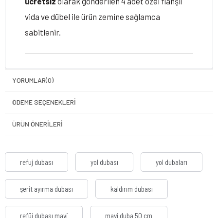
ücretsiz
olarak gönderilen 4 adet özel flanşlı
vida ve dübel ile ürün zemine sağlamca
sabitlenir.
YORUMLAR
(0)
ÖDEME SEÇENEKLERI
ÜRÜN ÖNERILERI
refuj dubası
yol dubası
yol dubaları
şerit ayırma dubası
kaldırım dubası
refüj dubası mavi
mavi duba 50 cm