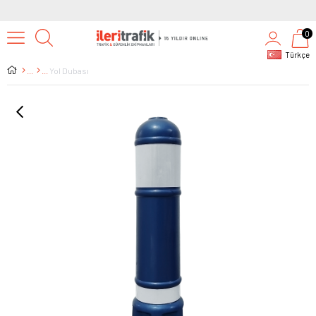
0
Türkçe
Yol Dubası