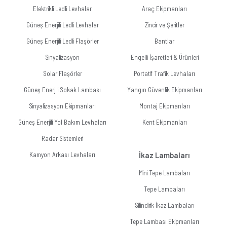
Elektrikli Ledli Levhalar
Araç Ekipmanları
Güneş Enerjili Ledli Levhalar
Zincir ve Şeritler
Güneş Enerjili Ledli Flaşörler
Bantlar
Sinyalizasyon
Engelli İşaretleri & Ürünleri
Solar Flaşörler
Portatif Trafik Levhaları
Güneş Enerjili Sokak Lambası
Yangın Güvenlik Ekipmanları
Sinyalizasyon Ekipmanları
Montaj Ekipmanları
Güneş Enerjili Yol Bakım Levhaları
Kent Ekipmanları
Radar Sistemleri
Kamyon Arkası Levhaları
İkaz Lambaları
Mini Tepe Lambaları
Tepe Lambaları
Silindirik İkaz Lambaları
Tepe Lambası Ekipmanları