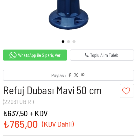
WhatsApp ile Sipariş Ver
Toplu Alım Talebi
Paylaş :
Refuj Dubası Mavi 50 cm
(22031 UB R )
₺637,50
+ KDV
₺765,00