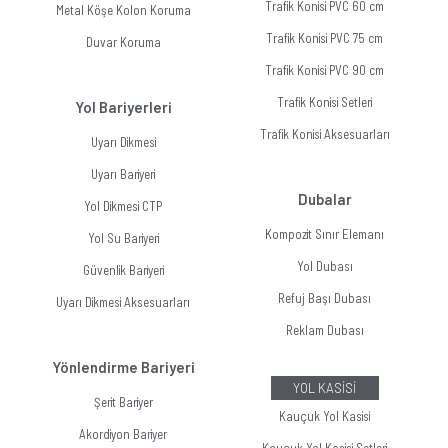
Trafik Konisi PVC 60 cm
Metal Köşe Kolon Koruma
Trafik Konisi PVC 75 cm
Duvar Koruma
Trafik Konisi PVC 90 cm
Trafik Konisi Setleri
Yol Bariyerleri
Trafik Konisi Aksesuarları
Uyarı Dikmesi
Uyarı Bariyeri
Dubalar
Yol Dikmesi CTP
Kompozit Sınır Elemanı
Yol Su Bariyeri
Yol Dubası
Güvenlik Bariyeri
Refuj Başı Dubası
Uyarı Dikmesi Aksesuarları
Reklam Dubası
Yönlendirme Bariyeri
YOL KASİSİ
Şerit Bariyer
Kauçuk Yol Kasisi
Akordiyon Bariyer