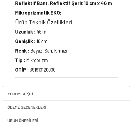
Reflektif Bant, Reflektif Şerit 10 cm x 46 m
Mikroprizmatik EKO;
Ürün Teknik Özellikleri
Uzunluk :
46 m
Genişlik :
10 cm
Renk :
Beyaz, Sarı, Kırmızı
Tip :
Mikroprizm
GTİP :
391910120000
YORUMLAR
(0)
ÖDEME SEÇENEKLERI
ÜRÜN ÖNERILERI