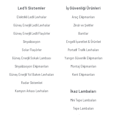
Led'li Sistemler
İş Güvenliği Ürünleri
Elektrikli Ledli Levhalar
Araç Ekipmanları
Güneş Enerjili Ledli Levhalar
Zincir ve Şeritler
Güneş Enerjili Ledli Flaşörler
Bantlar
Sinyalizasyon
Engelli İşaretleri & Ürünleri
Solar Flaşörler
Portatif Trafik Levhaları
Güneş Enerjili Sokak Lambası
Yangın Güvenlik Ekipmanları
Sinyalizasyon Ekipmanları
Montaj Ekipmanları
Güneş Enerjili Yol Bakım Levhaları
Kent Ekipmanları
Radar Sistemleri
Kamyon Arkası Levhaları
İkaz Lambaları
Mini Tepe Lambaları
Tepe Lambaları