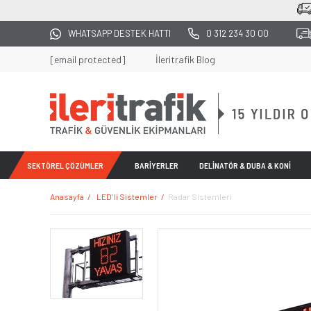
2
WHATSAPP DESTEK HATTI
0 312 234 30 00
[email protected]
İleritrafik Blog
SEKTÖREL ÇÖZÜMLER
BARİYERLER
DELİNATÖR & DUBA & KONİ
Anasayfa
LED' li Sistemler
Radar Sistemleri