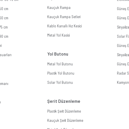
Kauçuk Rampa
 50 cm
Güneş En
Kauçuk Rampa Setleri
 60 cm
Güneş En
Kablo Kanallı Hız Kesici
 75 cm
Sinyali
Metal Yol Kasisi
 90 cm
Solar Fl
ri
Güneş E
Yol Butonu
suarları
Sinyali
Metal Yol Butonu
Güneş En
Plastik Yol Butonu
Radar Si
Solar Yol Butonu
Kamyon 
lemanı
Şerit Düzenleme
ı
Plastik Şerit Düzenleme
Kauçuk Şerit Düzenleme