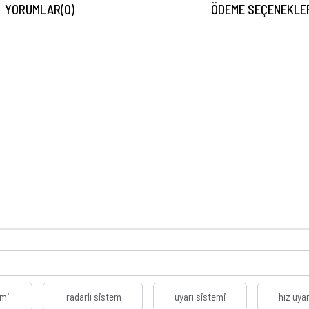
YORUMLAR
(0)
ÖDEME SEÇENEKLE
emi
radarlı sistem
uyarı sistemi
hız uya