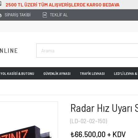
500 TL ÜZERİ TÜM ALIŞVERİŞLERDE KARGO BEDAVA
SİPARİŞ TAKİBİ
TEKLİF AL
YOL KASİSİ & BUTONU
GÜVENLİK AYNASI
TRAFİK LEVHASI
LED'Lİ LEVHA 
Radar Hız Uyarı 
(LD-02-02-150)
₺66.500,00
+ KDV