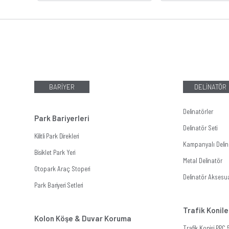
BARİYER
DELİNATÖR
Delinatörler
Park Bariyerleri
Delinatör Seti
Kilitli Park Direkleri
Kampanyalı Delina
Bisiklet Park Yeri
Metal Delinatör
Otopark Araç Stoperi
Delinatör Aksesua
Park Bariyeri Setleri
Trafik Konile
Kolon Köşe & Duvar Koruma
Trafik Konisi PPC