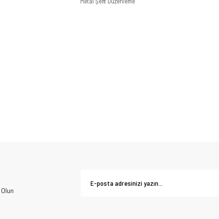
Metal Şerit Düzenleme
 Olun