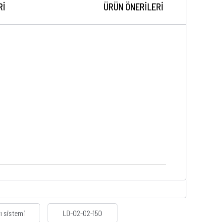
RI
ÜRÜN ÖNERILERI
rı sistemi
LD-02-02-150