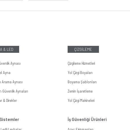
A & LED
ÇİZGİLEME
üvenlik Aynası
Çizgileme Hizmetleri
el Ayna
Yol Çizgi Boyaları
tı Arama Aynası
Boyama Şablonları
n Güvenlik Aynaları
Zemin İşaretleme
r & Direkler
Yol Çizgi Makineleri
 Sistemler
İş Güvenliği Ürünleri
li Ledli Levhalar
Araç Ekipmanları