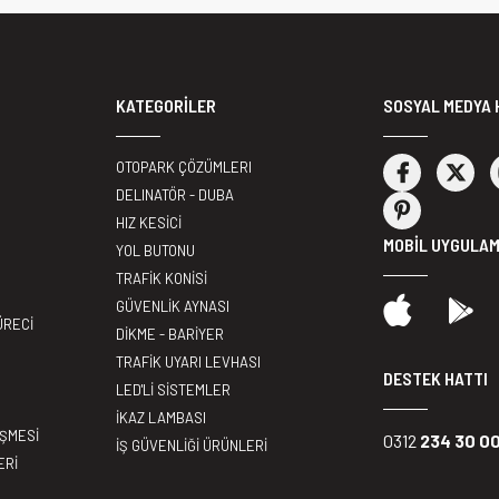
KATEGORİLER
SOSYAL MEDYA 
OTOPARK ÇÖZÜMLERI
DELINATÖR - DUBA
HIZ KESİCİ
MOBİL UYGULA
YOL BUTONU
TRAFİK KONİSİ
GÜVENLİK AYNASI
ÜRECİ
DİKME - BARİYER
TRAFİK UYARI LEVHASI
DESTEK HATTI
LED'Lİ SİSTEMLER
İKAZ LAMBASI
EŞMESİ
0312
234 30 0
İŞ GÜVENLİĞİ ÜRÜNLERİ
ERİ