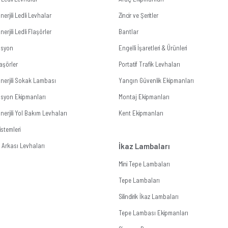
erjili Ledli Levhalar
Zincir ve Şeritler
erjili Ledli Flaşörler
Bantlar
zasyon
Engelli İşaretleri & Ürünleri
aşörler
Portatif Trafik Levhaları
nerjili Sokak Lambası
Yangın Güvenlik Ekipmanları
zasyon Ekipmanları
Montaj Ekipmanları
erjili Yol Bakım Levhaları
Kent Ekipmanları
stemleri
Arkası Levhaları
İkaz Lambaları
Mini Tepe Lambaları
Tepe Lambaları
Silindirik İkaz Lambaları
Tepe Lambası Ekipmanları