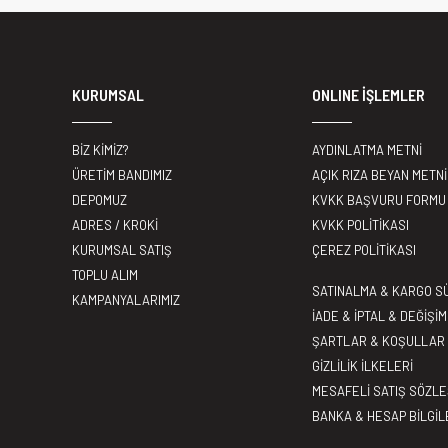
KURUMSAL
ONLINE İŞLEMLER
BİZ KİMİZ?
AYDINLATMA METNİ
ÜRETİM BANDIMIZ
AÇIK RIZA BEYAN METNİ
DEPOMUZ
KVKK BAŞVURU FORMU
ADRES / KROKİ
KVKK POLİTİKASI
KURUMSAL SATIŞ
ÇEREZ POLİTİKASI
TOPLU ALIM
SATINALMA & KARGO S
KAMPANYALARIMIZ
İADE & İPTAL & DEĞİŞİM
ŞARTLAR & KOŞULLAR
GİZLİLİK İLKELERİ
MESAFELİ SATIŞ SÖZL
BANKA & HESAP BİLGİL