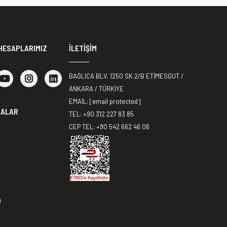
HESAPLARIMIZ
İLETİŞİM
BAĞLICA BLV. 1250 SK.2/B ETİMESGUT /
ANKARA / TÜRKİYE
EMAİL:
[email protected]
MALAR
TEL: +90 312 227 83 85
CEP TEL: +90 542 662 46 06
0