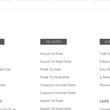
YOL KASİSİ
AYN
Kauçuk Yol Kasisi
Trafik G
Kauçuk Yol Kasisi Setleri
Kubbes
tör Seti
Plastik Yol Kasisi
Araç Al
Plastik Yol Kasisi Setleri
İç Meka
rları
Compound Yol Kasisi Setleri
Aksesua
Compound Yol Kasisi Setleri
ri
Kapanlı Yol Kasisi
Led'li
Kapanlı Yol Kasisi Setleri
 50-60-75 cm
Elektrik