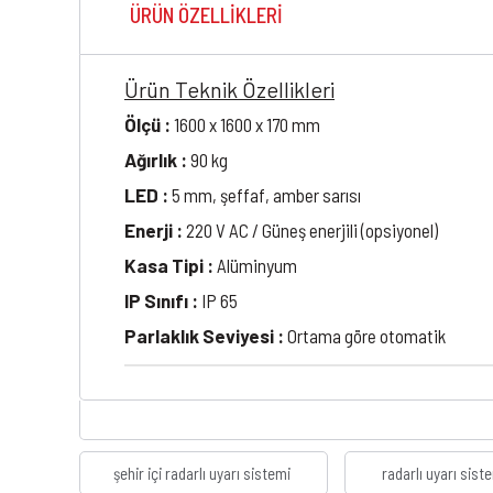
ÜRÜN ÖZELLIKLERI
Ürün Teknik Özellikleri
Ölçü :
1600 x 1600 x 170 mm
Ağırlık :
90 kg
LED :
5 mm, şeffaf, amber sarısı
Enerji :
220 V AC / Güneş enerjili (opsiyonel)
Kasa Tipi :
Alüminyum
IP Sınıfı :
IP 65
Parlaklık Seviyesi :
Ortama göre otomatik
şehir içi radarlı uyarı sistemi
radarlı uyarı sist