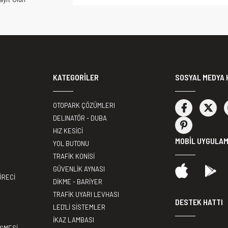
KATEGORİLER
SOSYAL MEDYA 
OTOPARK ÇÖZÜMLERI
DELINATÖR - DUBA
HIZ KESİCİ
MOBİL UYGULA
YOL BUTONU
TRAFİK KONİSİ
GÜVENLİK AYNASI
ÜRECİ
DİKME - BARİYER
TRAFİK UYARI LEVHASI
DESTEK HATTI
LED'Lİ SİSTEMLER
İKAZ LAMBASI