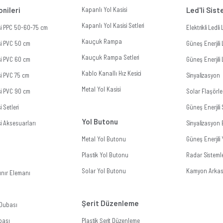
onileri
Kapanlı Yol Kasisi
Led'li Sis
Kapanlı Yol Kasisi Setleri
isi PPC 50-60-75 cm
Elektrikli Ledl
Kauçuk Rampa
si PVC 50 cm
Güneş Enerjili 
Kauçuk Rampa Setleri
si PVC 60 cm
Güneş Enerjili 
Kablo Kanallı Hız Kesici
si PVC 75 cm
Sinyalizasyon
Metal Yol Kasisi
si PVC 90 cm
Solar Flaşörle
i Setleri
Güneş Enerjil
Yol Butonu
si Aksesuarları
Sinyalizasyon 
Metal Yol Butonu
Güneş Enerjili
Plastik Yol Butonu
Radar Sistemle
Solar Yol Butonu
Kamyon Arkası
ınır Elemanı
Şerit Düzenleme
 Dubası
bası
Plastik Şerit Düzenleme