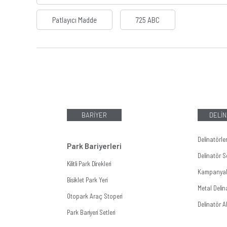
Patlayıcı Madde
725 ABC
BARİYER
DELİN
Delinatörle
Park Bariyerleri
Delinatör Se
Kilitli Park Direkleri
Kampanyalı
Bisiklet Park Yeri
Metal Delin
Otopark Araç Stoperi
Delinatör A
Park Bariyeri Setleri