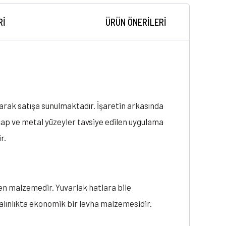
RI
ÜRÜN ÖNERILERI
narak satışa sunulmaktadır. İşaretin arkasında
hşap ve metal yüzeyler tavsiye edilen uygulama
r.
en malzemedir. Yuvarlak hatlara bile
lınlıkta ekonomik bir levha malzemesidir.