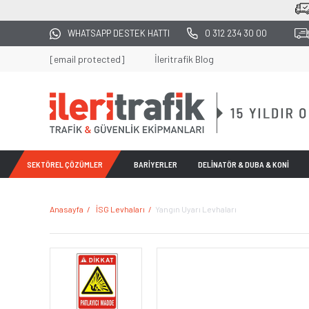
2500 TL
WHATSAPP DESTEK HATTI
0 312 234 30 00
[email protected]
İleritrafik Blog
SEKTÖREL ÇÖZÜMLER
BARİYERLER
DELİNATÖR & DUBA & KONİ
Anasayfa
İSG Levhaları
Yangın Uyarı Levhaları