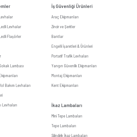
temler
İş Güvenliği Ürünleri
i Levhalar
Araç Ekipmanları
Ledli Levhalar
Zincir ve Şeritler
Ledli Flaşörler
Bantlar
Engelli İşaretleri & Ürünleri
r
Portatif Trafik Levhaları
i Sokak Lambası
Yangın Güvenlik Ekipmanları
Ekipmanları
Montaj Ekipmanları
 Yol Bakım Levhaları
Kent Ekipmanları
ri
 Levhaları
İkaz Lambaları
Mini Tepe Lambaları
Tepe Lambaları
Silindirik İkaz Lambaları