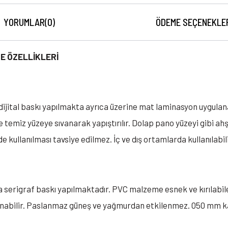
YORUMLAR
(0)
ÖDEME SEÇENEKLE
E ÖZELLİKLERİ
de dijital baskı yapılmakta ayrıca üzerine mat laminasyon uygula
e temiz yüzeye sıvanarak yapıştırılır. Dolap pano yüzeyi gibi a
e kullanılması tavsiye edilmez. İç ve dış ortamlarda kullanılabili
a serigraf baskı yapılmaktadır. PVC malzeme esnek ve kırılabil
lanabilir. Paslanmaz güneş ve yağmurdan etkilenmez. 050 mm ka