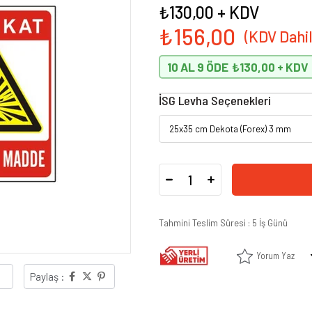
₺130,00
+ KDV
₺156,00
10 AL 9 ÖDE
₺130,00
İSG Levha Seçenekleri
Tahmini Teslim Süresi
:
5 İş Günü
Yorum Yaz
Paylaş :