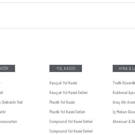
ATÖR
YOL KASİSİ
AYNA & 
r
Kauçuk Yol Kasisi
Trafik Güvenli
ti
Kauçuk Yol Kasisi Setleri
Kubbesel Ayn
 Delinatör Seti
Plastik Yol Kasisi
Araç Altı Ara
atör
Plastik Yol Kasisi Setleri
İç Mekan Güve
ksesuarları
Compound Yol Kasisi Setleri
Aksesuar & Dir
Compound Yol Kasisi Setleri