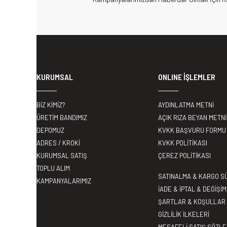
KURUMSAL
ONLINE İŞLEMLER
BİZ KİMİZ?
AYDINLATMA METNİ
ÜRETİM BANDIMIZ
AÇIK RIZA BEYAN METNİ
DEPOMUZ
KVKK BAŞVURU FORMU
ADRES / KROKİ
KVKK POLİTİKASI
KURUMSAL SATIŞ
ÇEREZ POLİTİKASI
TOPLU ALIM
SATINALMA & KARGO S
KAMPANYALARIMIZ
İADE & İPTAL & DEĞİŞİM
ŞARTLAR & KOŞULLAR
GİZLİLİK İLKELERİ