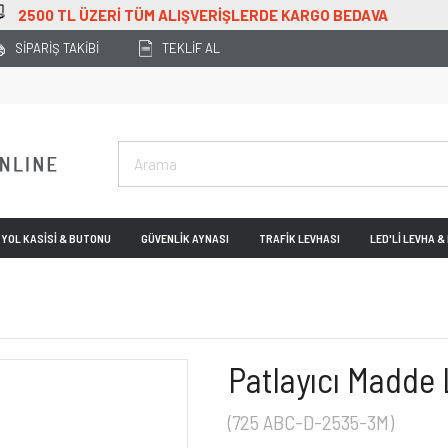
 ÜZERİ TÜM ALIŞVERİŞLERDE KARGO BEDAVA
SİPARİŞ TAKİBİ
TEKLİF AL
YOL KASİSİ & BUTONU
GÜVENLİK AYNASI
TRAFİK LEVHASI
LED'Lİ LEVHA 
Patlayıcı Madde
(725 ABC-D-2535-3M)