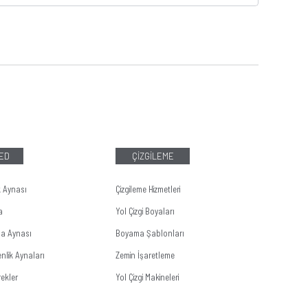
LED
ÇİZGİLEME
k Aynası
Çizgileme Hizmetleri
a
Yol Çizgi Boyaları
ma Aynası
Boyama Şablonları
nlik Aynaları
Zemin İşaretleme
ekler
Yol Çizgi Makineleri