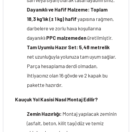
sarı veya siyah) olarak tasarlayabilirsiniz.
Dayanıklı ve Hafif Malzeme:
Toplam
18,3 kg'lık (± 1 kg) hafif
yapısına rağmen,
darbelere ve zorlu hava koşullarına
dayanıklı
PPC malzemeden
üretilmiştir.
Tam Uyumlu Hazır Set:
5,48 metrelik
net uzunluğuyla yolunuza tam uyum sağlar.
Parça hesaplama derdi olmadan,
ihtiyacınız olan 16 gövde ve 2 kapak bu
pakette hazırdır.
Kauçuk Yol Kasisi Nasıl Montaj Edilir?
Zemin Hazırlığı:
Montaj yapılacak zeminin
(asfalt, beton, kilit taşı) düz ve temiz