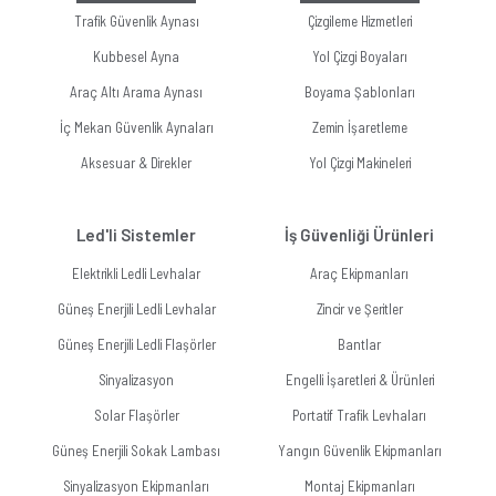
Trafik Güvenlik Aynası
Çizgileme Hizmetleri
Kubbesel Ayna
Yol Çizgi Boyaları
Araç Altı Arama Aynası
Boyama Şablonları
İç Mekan Güvenlik Aynaları
Zemin İşaretleme
Aksesuar & Direkler
Yol Çizgi Makineleri
Led'li Sistemler
İş Güvenliği Ürünleri
Elektrikli Ledli Levhalar
Araç Ekipmanları
Güneş Enerjili Ledli Levhalar
Zincir ve Şeritler
Güneş Enerjili Ledli Flaşörler
Bantlar
Sinyalizasyon
Engelli İşaretleri & Ürünleri
Solar Flaşörler
Portatif Trafik Levhaları
Güneş Enerjili Sokak Lambası
Yangın Güvenlik Ekipmanları
Sinyalizasyon Ekipmanları
Montaj Ekipmanları