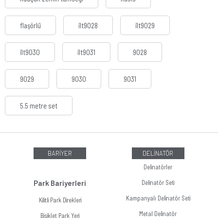
flaşörlü
ilt9028
ilt9029
ilt9030
ilt9031
9028
9029
9030
9031
5.5 metre set
BARİYER
DELİNATÖR
Delinatörler
Park Bariyerleri
Delinatör Seti
Kampanyalı Delinatör Seti
Kilitli Park Direkleri
Metal Delinatör
Bisiklet Park Yeri