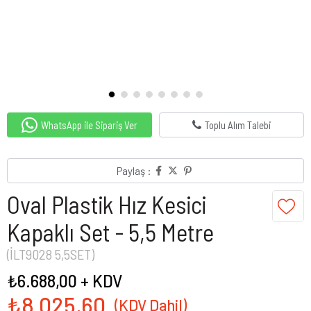
WhatsApp ile Sipariş Ver
Toplu Alım Talebi
Paylaş :
Oval Plastik Hız Kesici
Kapaklı Set - 5,5 Metre
(İLT9028 5,5SET)
₺6.688,00
+ KDV
₺8.025,60