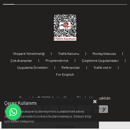
Otopark Yönetmeliği
|
Trafik Kanunu
|
Montaj Kılavuzu
|
Çok Arananlar
|
Projelendirme
|
Çizgileme Uygulamaları
|
Uygulama Örnekleri
|
Referanslar
|
Trafik.net.tr
|
For English
Copyright ©
2026 ileritrafik.com Tüm hakları saklıdır.
Çerez Kullanımı
Sizlere en iyi alışveriş deneyimini sunabilmek adına
sitemizde çerezler(cookies) kullanmaktayız. Detaylı bilgi
için lütfen
tıklayınız.