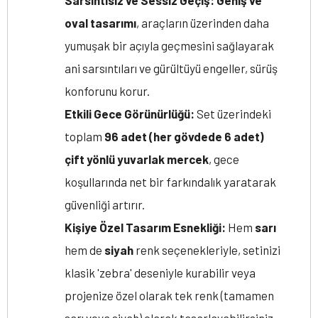
Sarsıntısız ve Sessiz Geçiş:
Geniş ve
oval tasarımı
, araçların üzerinden daha
yumuşak bir açıyla geçmesini sağlayarak
ani sarsıntıları ve gürültüyü engeller, sürüş
konforunu korur.
Etkili Gece Görünürlüğü:
Set üzerindeki
toplam
96 adet (her gövdede 6 adet)
çift yönlü yuvarlak mercek
, gece
koşullarında net bir farkındalık yaratarak
güvenliği artırır.
Kişiye Özel Tasarım Esnekliği:
Hem
sarı
hem de
siyah
renk seçenekleriyle, setinizi
klasik 'zebra' deseniyle kurabilir veya
projenize özel olarak tek renk (tamamen