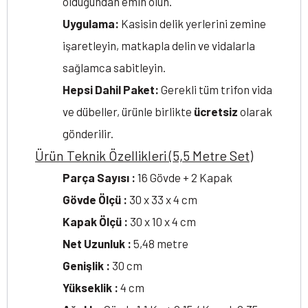
olduğundan emin olun.
Uygulama:
Kasisin delik yerlerini zemine
işaretleyin, matkapla delin ve vidalarla
sağlamca sabitleyin.
Hepsi Dahil Paket:
Gerekli tüm trifon vida
ve dübeller, ürünle birlikte
ücretsiz
olarak
gönderilir.
Ürün Teknik Özellikleri (5,5 Metre Set)
Parça Sayısı :
16 Gövde + 2 Kapak
Gövde Ölçü :
30 x 33 x 4 cm
Kapak Ölçü :
30 x 10 x 4 cm
Net Uzunluk :
5,48 metre
Genişlik :
30 cm
Yükseklik :
4 cm