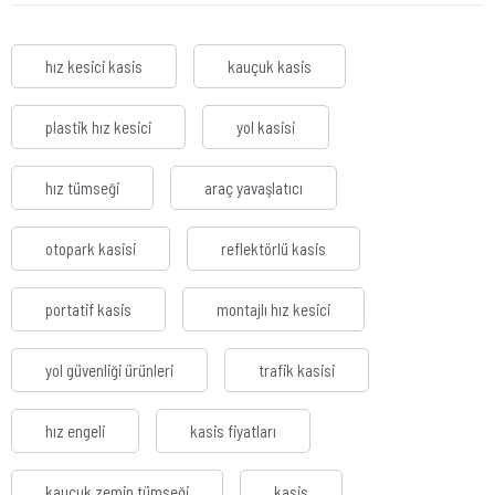
hız kesici kasis
kauçuk kasis
plastik hız kesici
yol kasisi
hız tümseği
araç yavaşlatıcı
otopark kasisi
reflektörlü kasis
portatif kasis
montajlı hız kesici
yol güvenliği ürünleri
trafik kasisi
hız engeli
kasis fiyatları
kauçuk zemin tümseği
kasis