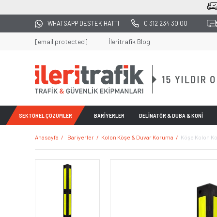
2500 TL Ü
WHATSAPP DESTEK HATTI
0 312 234 30 00
[email protected]
İleritrafik Blog
SEKTÖREL ÇÖZÜMLER
BARİYERLER
DELİNATÖR & DUBA & KONİ
Anasayfa
Bariyerler
Kolon Köşe & Duvar Koruma
Köşe Kolon K