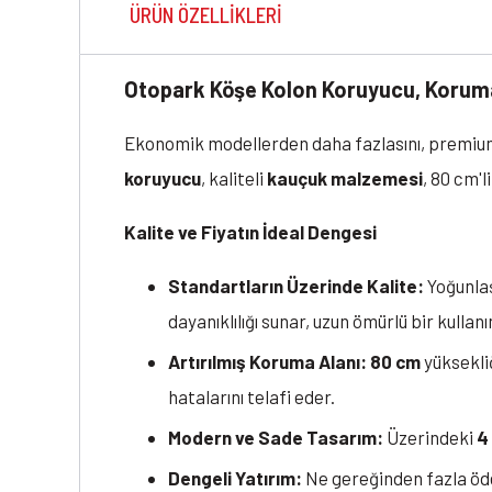
ÜRÜN ÖZELLIKLERI
Otopark Köşe Kolon Koruyucu, Korum
Ekonomik modellerden daha fazlasını, premium
koruyucu
, kaliteli
kauçuk malzemesi
, 80 cm'l
Kalite ve Fiyatın İdeal Dengesi
Standartların Üzerinde Kalite:
Yoğunlaş
dayanıklılığı sunar, uzun ömürlü bir kullan
Artırılmış Koruma Alanı:
80 cm
yüksekli
hatalarını telafi eder.
Modern ve Sade Tasarım:
Üzerindeki
4
Dengeli Yatırım:
Ne gereğinden fazla öde