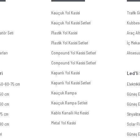
Kauçuk Yol Kasisi
Trafik G
Kauçuk Yol Kasisi Setleri
Kubbes
tör Seti
Plastik Yol Kasisi
Araç Al
Plastik Yol Kasisi Setleri
İç Meka
rları
Compound Yol Kasisi Setleri
Aksesua
Compound Yol Kasisi Setleri
ri
Kapanlı Yol Kasisi
Led'li
Kapanlı Yol Kasisi Setleri
 50-60-75 cm
Elektrik
Kauçuk Rampa
 50 cm
Güneş En
Kauçuk Rampa Setleri
 60 cm
Güneş En
Kablo Kanallı Hız Kesici
 75 cm
Sinyali
Metal Yol Kasisi
 90 cm
Solar Fl
ri
Güneş E