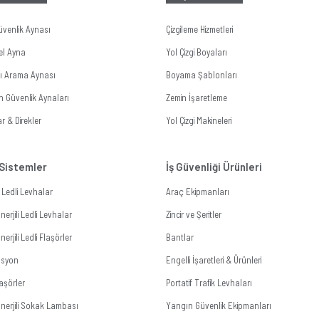
üvenlik Aynası
Çizgileme Hizmetleri
el Ayna
Yol Çizgi Boyaları
tı Arama Aynası
Boyama Şablonları
n Güvenlik Aynaları
Zemin İşaretleme
r & Direkler
Yol Çizgi Makineleri
 Sistemler
İş Güvenliği Ürünleri
li Ledli Levhalar
Araç Ekipmanları
erjili Ledli Levhalar
Zincir ve Şeritler
erjili Ledli Flaşörler
Bantlar
zasyon
Engelli İşaretleri & Ürünleri
aşörler
Portatif Trafik Levhaları
nerjili Sokak Lambası
Yangın Güvenlik Ekipmanları