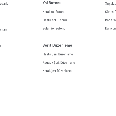
Yol Butonu
suarları
Sinyali
Metal Yol Butonu
Güneş En
Plastik Yol Butonu
Radar Si
Solar Yol Butonu
Kamyon 
lemanı
Şerit Düzenleme
ı
Plastik Şerit Düzenleme
Kauçuk Şerit Düzenleme
Metal Şerit Düzenleme