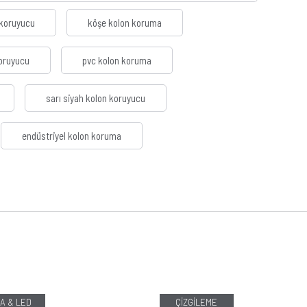
 koruyucu
köşe kolon koruma
koruyucu
pvc kolon koruma
sarı siyah kolon koruyucu
endüstriyel kolon koruma
A & LED
ÇİZGİLEME