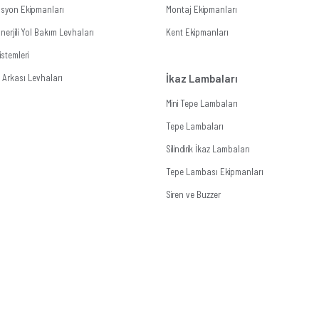
zasyon Ekipmanları
Montaj Ekipmanları
erjili Yol Bakım Levhaları
Kent Ekipmanları
stemleri
Arkası Levhaları
İkaz Lambaları
Mini Tepe Lambaları
Tepe Lambaları
Silindirik İkaz Lambaları
Tepe Lambası Ekipmanları
Siren ve Buzzer