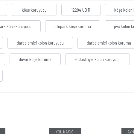
köşe koruyucu
12294 UB R
köşe kolon
ark köşe koruyucu
otopark köşe koruma
pvc kolon 
darbe emici kolon koruyucu
darbe emici kolon koruma
duvar köşe koruma
endüstriyel kolon koruyucu
YOL KASİSİ
AYN