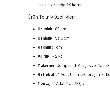
tesisinizin değerini korur.
Ürün Teknik Özellikleri
Uzunluk :
80 cm
Genişlik :
9 x 9 cm
Kalınlık :
1 cm
Ağırlık :
~ 2 kg
Malzeme :
Compound (Kauçuk ve Plastik 
Reflektif :
4 Adet Uzun Dikdörtgen Refle
Montaj :
6 Adet Plastik Çivi