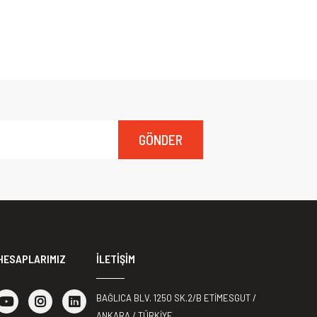
GÖNDER
HESAPLARIMIZ
İLETİŞİM
BAĞLICA BLV. 1250 SK.2/B ETİMESGUT /
ANKARA / TÜRKİYE