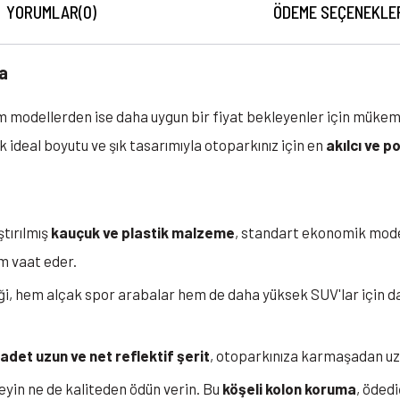
YORUMLAR
(0)
ÖDEME SEÇENEKLE
a
 modellerden ise daha uygun bir fiyat bekleyenler için müke
ik ideal boyutu ve şık tasarımıyla otoparkınız için en
akılcı ve p
tırılmış
kauçuk ve plastik malzeme
, standart ekonomik mode
ım vaat eder.
ği, hem alçak spor arabalar hem de daha yüksek SUV'lar için 
 adet uzun ve net reflektif şerit
, otoparkınıza karmaşadan uz
yin ne de kaliteden ödün verin. Bu
köşeli kolon koruma
, ödedi