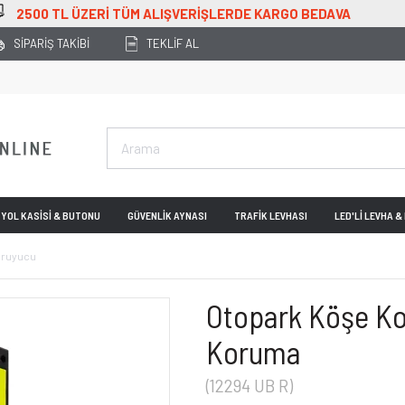
ZERİ TÜM ALIŞVERİŞLERDE KARGO BEDAVA
SİPARİŞ TAKİBİ
TEKLİF AL
YOL KASİSİ & BUTONU
GÜVENLİK AYNASI
TRAFİK LEVHASI
LED'Lİ LEVHA 
oruyucu
Otopark Köşe Ko
Koruma
(12294 UB R)