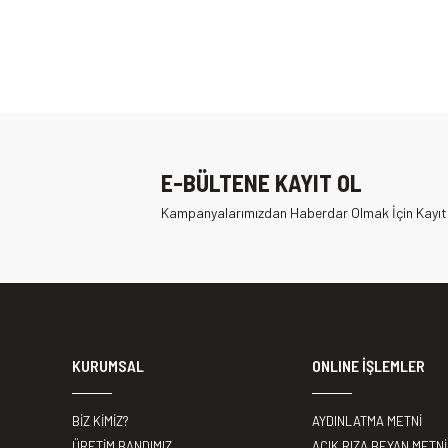
E-BÜLTENE KAYIT OL
Kampanyalarımızdan Haberdar Olmak İçin Kayıt
KURUMSAL
ONLINE İŞLEMLER
BİZ KİMİZ?
AYDINLATMA METNİ
ÜRETİM BANDIMIZ
AÇIK RIZA BEYAN METNİ