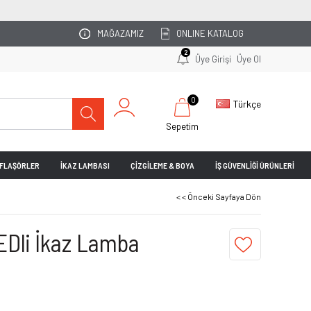
OTOPARKINIZI UZMA
MAĞAZAMIZ
ONLINE KATALOG
2
Üye Girişi
Üye Ol
0
Türkçe
Sepetim
& FLAŞÖRLER
İKAZ LAMBASI
ÇİZGİLEME & BOYA
İŞ GÜVENLİĞİ ÜRÜNLERİ
< < Önceki Sayfaya Dön
EDli İkaz Lamba