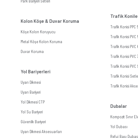
Park Bariyeri Setleri
Trafik Konile
Kolon Köşe & Duvar Koruma
Trafik Konisi PPC
Köşe Kolon Koruyucu
Trafik Konisi PVC
Metal Köşe Kolon Koruma
Trafik Konisi PVC
Duvar Koruma
Trafik Konisi PVC
Trafik Konisi PVC
Yol Bariyerleri
Trafik Konisi Setle
Uyarı Dikmesi
Trafik Konisi Akse
Uyarı Bariyeri
Yol Dikmesi CTP
Dubalar
Yol Su Bariyeri
Kompozit Sınır E
Güvenlik Bariyeri
Yol Dubası
Uyarı Dikmesi Aksesuarları
Refuj Başı Dubas