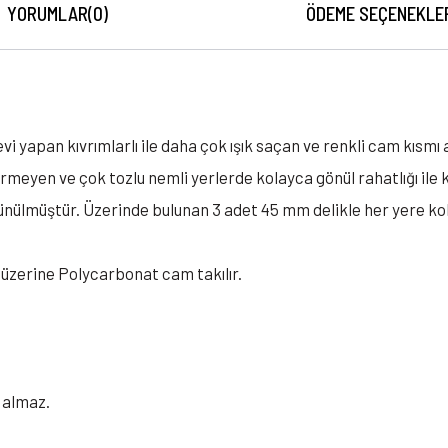
YORUMLAR
(0)
ÖDEME SEÇENEKLE
i yapan kıvrımlarlı ile daha çok ışık saçan ve renkli cam kısmı 
rmeyen ve çok tozlu nemli yerlerde kolayca gönül rahatlığı ile ku
şünülmüştür. Üzerinde bulunan 3 adet 45 mm delikle her yere kol
üzerine Polycarbonat cam takılır.
 almaz.