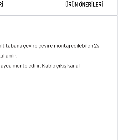
RI
ÜRÜN ÖNERILERI
alt tabana çevire çevire montaj edilebilen 2si
llanılır.
ayca monte edilir. Kablo çıkış kanalı