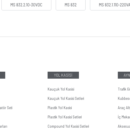
MS 832.2.10-30VDC
MS 832
MS 832.1.110-220V
YOL KASİSİ
AYN
Kauçuk Yol Kasisi
Trafik G
Kauçuk Yol Kasisi Setleri
Kubbes
tör Seti
Plastik Yol Kasisi
Araç Al
Plastik Yol Kasisi Setleri
İç Meka
rları
Compound Yol Kasisi Setleri
Aksesua