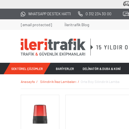
2500 TL
WHATSAPP DESTEK HATTI
0 312 234 30 00
[email protected]
İleritrafik Blog
SEKTÖREL ÇÖZÜMLER
BARİYERLER
DELİNATÖR & DUBA & KONİ
Anasayfa
Silindirik İkaz Lambaları
Orta Boy Silindirik Lamba