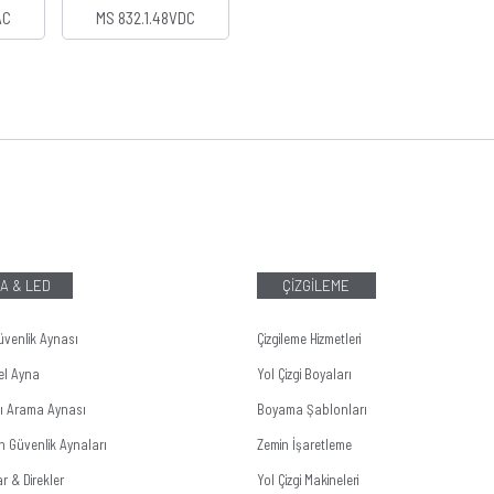
AC
MS 832.1.48VDC
A & LED
ÇİZGİLEME
üvenlik Aynası
Çizgileme Hizmetleri
el Ayna
Yol Çizgi Boyaları
tı Arama Aynası
Boyama Şablonları
n Güvenlik Aynaları
Zemin İşaretleme
r & Direkler
Yol Çizgi Makineleri