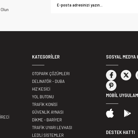
 Olun
KATEGORİLER
SOSYAL MEDYA 
OTOPARK ÇÖZÜMLERI
DELINATÖR - DUBA
HIZ KESİCİ
MOBİL UYGULA
YOL BUTONU
TRAFİK KONİSİ
GÜVENLİK AYNASI
ÜRECİ
DİKME - BARİYER
TRAFİK UYARI LEVHASI
DESTEK HATTI
LED'Lİ SİSTEMLER