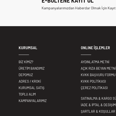
E-BÜLTENE KAYIT OL
Kampanyalarımızdan Haberdar Olmak İçin Kayıt
KURUMSAL
ONLINE İŞLEMLER
BİZ KİMİZ?
AYDINLATMA METNİ
ÜRETİM BANDIMIZ
AÇIK RIZA BEYAN METNİ
DEPOMUZ
KVKK BAŞVURU FORMU
ADRES / KROKİ
KVKK POLİTİKASI
KURUMSAL SATIŞ
ÇEREZ POLİTİKASI
TOPLU ALIM
SATINALMA & KARGO S
KAMPANYALARIMIZ
İADE & İPTAL & DEĞİŞİM
ŞARTLAR & KOŞULLAR