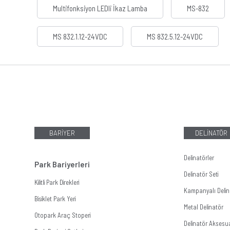
Multifonksiyon LEDli İkaz Lamba
MS-832
MS 832.1.12-24VDC
MS 832.5.12-24VDC
BARİYER
DELİNATÖR
Delinatörler
Park Bariyerleri
Delinatör Seti
Kilitli Park Direkleri
Kampanyalı Delina
Bisiklet Park Yeri
Metal Delinatör
Otopark Araç Stoperi
Delinatör Aksesua