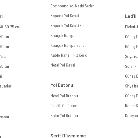
Compound Yol Kasisi Setleri
ri
Kapanlı Yol Kasisi
Led'li
Kapanlı Yol Kasisi Setleri
 50-60-75 cm
Elektrik
Kauçuk Rampa
 50 cm
Güneş En
Kauçuk Rampa Setleri
 60 cm
Güneş En
Kablo Kanallı Hız Kesici
 75 cm
Sinyali
Metal Yol Kasisi
 90 cm
Solar Fl
ri
Güneş E
Yol Butonu
suarları
Sinyali
Metal Yol Butonu
Güneş En
Plastik Yol Butonu
Radar Si
Solar Yol Butonu
Kamyon 
lemanı
Şerit Düzenleme
ı