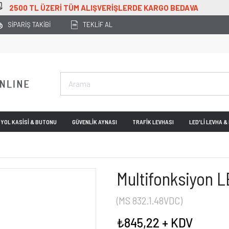
 ÜZERİ TÜM ALIŞVERİŞLERDE KARGO BEDAVA
SİPARİŞ TAKİBİ
TEKLİF AL
YOL KASİSİ & BUTONU
GÜVENLİK AYNASI
TRAFİK LEVHASI
LED'Lİ LEVHA 
Multifonksiyon L
(MS 832.1.48VDC)
₺845,22
+ KDV