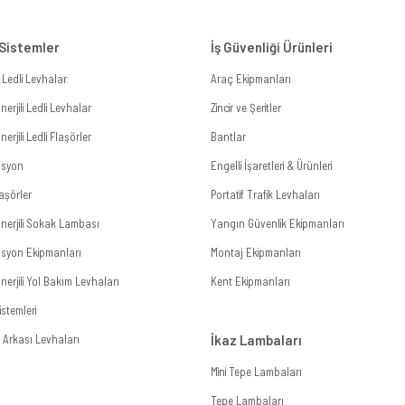
 Sistemler
İş Güvenliği Ürünleri
li Ledli Levhalar
Araç Ekipmanları
erjili Ledli Levhalar
Zincir ve Şeritler
erjili Ledli Flaşörler
Bantlar
zasyon
Engelli İşaretleri & Ürünleri
aşörler
Portatif Trafik Levhaları
nerjili Sokak Lambası
Yangın Güvenlik Ekipmanları
zasyon Ekipmanları
Montaj Ekipmanları
erjili Yol Bakım Levhaları
Kent Ekipmanları
stemleri
Arkası Levhaları
İkaz Lambaları
Mini Tepe Lambaları
Tepe Lambaları