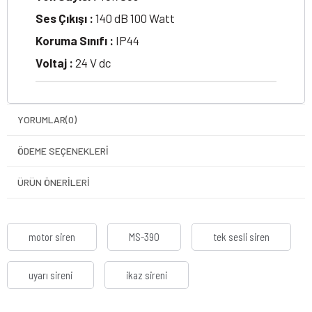
Ses Çıkışı :
140 dB 100 Watt
Koruma Sınıfı :
IP44
Voltaj :
24 V dc
YORUMLAR
(0)
ÖDEME SEÇENEKLERI
ÜRÜN ÖNERILERI
motor siren
MS-390
tek sesli siren
uyarı sireni
ikaz sireni