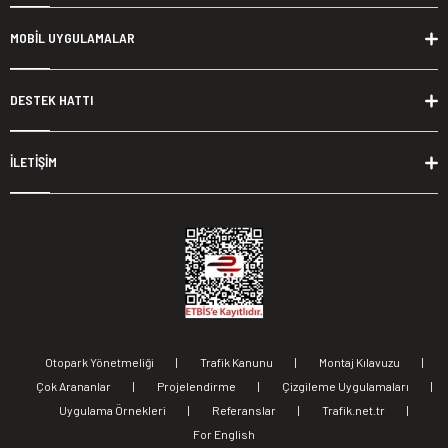
MOBİL UYGULAMALAR
DESTEK HATTI
İLETİŞİM
Otopark Yönetmeliği
|
Trafik Kanunu
|
Montaj Kılavuzu
|
Çok Arananlar
|
Projelendirme
|
Çizgileme Uygulamaları
|
Uygulama Örnekleri
|
Referanslar
|
Trafik.net.tr
|
For English