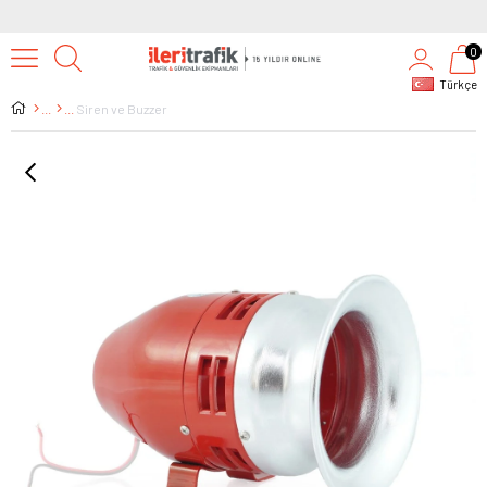
0
Türkçe
Siren ve Buzzer