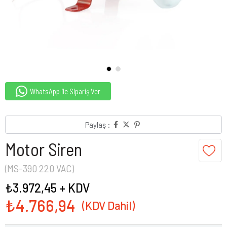
WhatsApp ile Sipariş Ver
Paylaş :
Motor Siren
(MS-390 220 VAC)
₺3.972,45
+ KDV
₺4.766,94