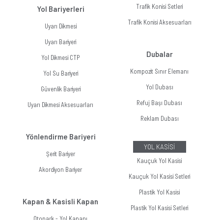
Trafik Konisi Setleri
Yol Bariyerleri
Trafik Konisi Aksesuarları
Uyarı Dikmesi
Uyarı Bariyeri
Dubalar
Yol Dikmesi CTP
Kompozit Sınır Elemanı
Yol Su Bariyeri
Yol Dubası
Güvenlik Bariyeri
Refuj Başı Dubası
Uyarı Dikmesi Aksesuarları
Reklam Dubası
Yönlendirme Bariyeri
YOL KASİSİ
Şerit Bariyer
Kauçuk Yol Kasisi
Akordiyon Bariyer
Kauçuk Yol Kasisi Setleri
Plastik Yol Kasisi
Kapan & Kasisli Kapan
Plastik Yol Kasisi Setleri
Otopark - Yol Kapanı