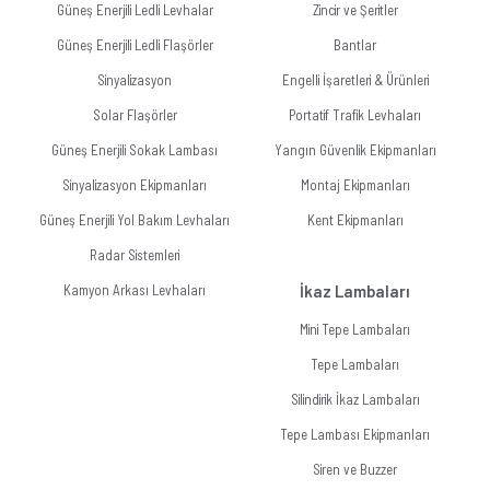
Güneş Enerjili Ledli Levhalar
Zincir ve Şeritler
Güneş Enerjili Ledli Flaşörler
Bantlar
Sinyalizasyon
Engelli İşaretleri & Ürünleri
Solar Flaşörler
Portatif Trafik Levhaları
Güneş Enerjili Sokak Lambası
Yangın Güvenlik Ekipmanları
Sinyalizasyon Ekipmanları
Montaj Ekipmanları
Güneş Enerjili Yol Bakım Levhaları
Kent Ekipmanları
Radar Sistemleri
Kamyon Arkası Levhaları
İkaz Lambaları
Mini Tepe Lambaları
Tepe Lambaları
Silindirik İkaz Lambaları
Tepe Lambası Ekipmanları
Siren ve Buzzer