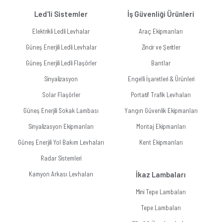
Led'li Sistemler
İş Güvenliği Ürünleri
Elektrikli Ledli Levhalar
Araç Ekipmanları
Güneş Enerjili Ledli Levhalar
Zincir ve Şeritler
Güneş Enerjili Ledli Flaşörler
Bantlar
Sinyalizasyon
Engelli İşaretleri & Ürünleri
Solar Flaşörler
Portatif Trafik Levhaları
Güneş Enerjili Sokak Lambası
Yangın Güvenlik Ekipmanları
Sinyalizasyon Ekipmanları
Montaj Ekipmanları
Güneş Enerjili Yol Bakım Levhaları
Kent Ekipmanları
Radar Sistemleri
Kamyon Arkası Levhaları
İkaz Lambaları
Mini Tepe Lambaları
Tepe Lambaları