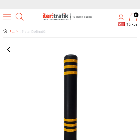
0
Türkçe
Metal Delinatör