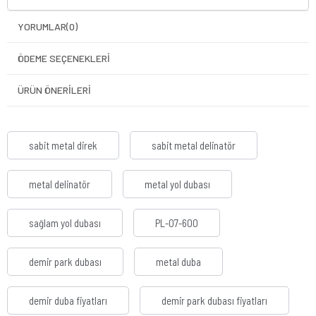
YORUMLAR
(0)
ÖDEME SEÇENEKLERI
ÜRÜN ÖNERILERI
sabit metal direk
sabit metal delinatör
metal delinatör
metal yol dubası
sağlam yol dubası
PL-07-600
demir park dubası
metal duba
demir duba fiyatları
demir park dubası fiyatları