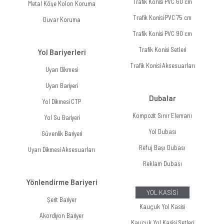
Trafik Konisi PVC 60 cm
Metal Köşe Kolon Koruma
Trafik Konisi PVC 75 cm
Duvar Koruma
Trafik Konisi PVC 90 cm
Trafik Konisi Setleri
Yol Bariyerleri
Trafik Konisi Aksesuarları
Uyarı Dikmesi
Uyarı Bariyeri
Dubalar
Yol Dikmesi CTP
Kompozit Sınır Elemanı
Yol Su Bariyeri
Yol Dubası
Güvenlik Bariyeri
Refuj Başı Dubası
Uyarı Dikmesi Aksesuarları
Reklam Dubası
Yönlendirme Bariyeri
YOL KASİSİ
Şerit Bariyer
Kauçuk Yol Kasisi
Akordiyon Bariyer
Kauçuk Yol Kasisi Setleri