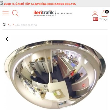
0
Türkçe
Kubbesel Ayna