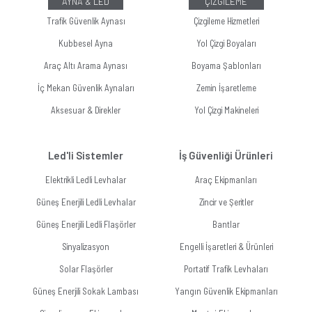
AYNA & LED
ÇİZGİLEME
Trafik Güvenlik Aynası
Çizgileme Hizmetleri
Kubbesel Ayna
Yol Çizgi Boyaları
Araç Altı Arama Aynası
Boyama Şablonları
İç Mekan Güvenlik Aynaları
Zemin İşaretleme
Aksesuar & Direkler
Yol Çizgi Makineleri
Led'li Sistemler
İş Güvenliği Ürünleri
Elektrikli Ledli Levhalar
Araç Ekipmanları
Güneş Enerjili Ledli Levhalar
Zincir ve Şeritler
Güneş Enerjili Ledli Flaşörler
Bantlar
Sinyalizasyon
Engelli İşaretleri & Ürünleri
Solar Flaşörler
Portatif Trafik Levhaları
Güneş Enerjili Sokak Lambası
Yangın Güvenlik Ekipmanları