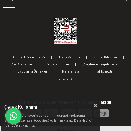
Otopark Yönetmeliği
|
Trafik Kanunu
|
Montaj Kılavuzu
|
Çok Arananlar
|
Projelendirme
|
Çizgileme Uygulamaları
|
Uygulama Örnekleri
|
Referanslar
|
Trafik.net.tr
|
For English
Copyright ©
2026 ileritrafik.com Tüm hakları saklıdır.
Çerez Kullanımı
Sizlere en iyi alışveriş deneyimini sunabilmek adına
sitemizde çerezler(cookies) kullanmaktayız. Detaylı bilgi
için lütfen
tıklayınız.