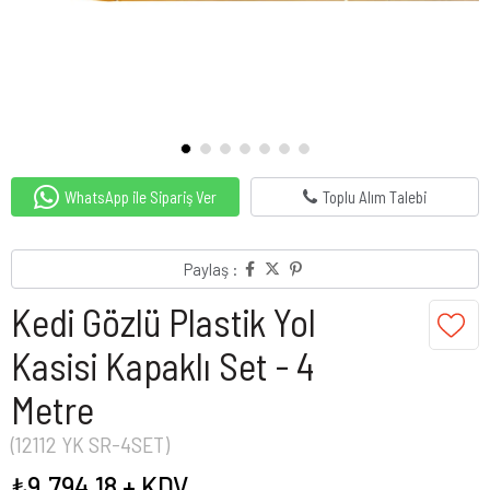
WhatsApp ile Sipariş Ver
Toplu Alım Talebi
Paylaş :
Kedi Gözlü Plastik Yol
Kasisi Kapaklı Set - 4
Metre
(12112 YK SR-4SET)
₺9.794,18
+ KDV