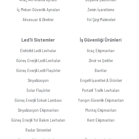
İç Mekan Güvenlik Aynaları
Zemin İşaretleme
Aksesuar & Direkler
Yol Çizgi Makineleri
Led'li Sistemler
İş Güvenliği Ürünleri
Elektrikli Ledli Levhalar
Araç Ekipmanları
Güneş Enerjili Ledli Levhalar
Zincir ve Şeritler
Güneş Enerjili Ledli Flaşörler
Bantlar
Sinyalizasyon
Engelli İşaretleri & Ürünleri
Solar Flaşörler
Portatif Trafik Levhaları
Güneş Enerjili Sokak Lambası
Yangın Güvenlik Ekipmanları
Sinyalizasyon Ekipmanları
Montaj Ekipmanları
Güneş Enerjili Yol Bakım Levhaları
Kent Ekipmanları
Radar Sistemleri