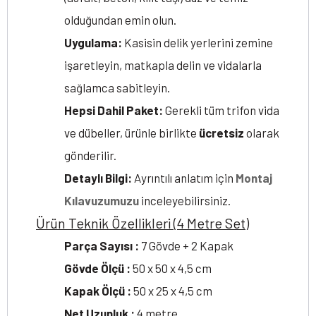
olduğundan emin olun.
Uygulama:
Kasisin delik yerlerini zemine
işaretleyin, matkapla delin ve vidalarla
sağlamca sabitleyin.
Hepsi Dahil Paket:
Gerekli tüm trifon vida
ve dübeller, ürünle birlikte
ücretsiz
olarak
gönderilir.
Detaylı Bilgi:
Ayrıntılı anlatım için
Montaj
Kılavuzumuzu
inceleyebilirsiniz.
Ürün Teknik Özellikleri (4 Metre Set)
Parça Sayısı :
7 Gövde + 2 Kapak
Gövde Ölçü :
50 x 50 x 4,5 cm
Kapak Ölçü :
50 x 25 x 4,5 cm
Net Uzunluk :
4 metre