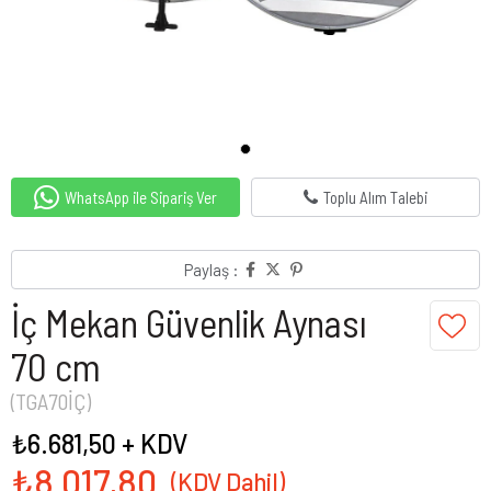
WhatsApp ile Sipariş Ver
Toplu Alım Talebi
Paylaş :
İç Mekan Güvenlik Aynası
70 cm
(TGA70İÇ)
₺6.681,50
+ KDV
₺8.017,80