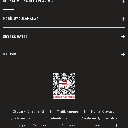
SOSYAL MEDYA HESAPLARIMIZ
MOBİL UYGULAMALAR
DESTEK HATTI
İLETİŞİM
Otopark Yönetmeliği
|
Trafik Kanunu
|
Montaj Kılavuzu
|
Çok Arananlar
|
Projelendirme
|
Çizgileme Uygulamaları
|
Uygulama Örnekleri
|
Referanslar
|
Trafik.net.tr
|