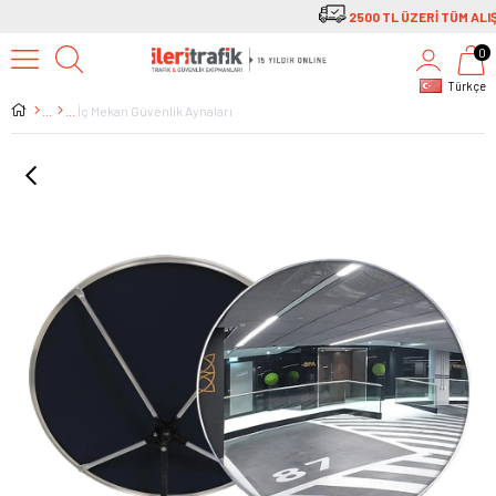
0
Türkçe
İç Mekan Güvenlik Aynaları