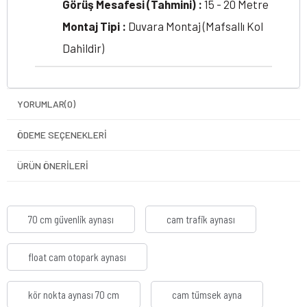
Görüş Mesafesi (Tahmini) :
15 - 20 Metre
Montaj Tipi :
Duvara Montaj (Mafsallı Kol
Dahildir)
YORUMLAR
(0)
ÖDEME SEÇENEKLERI
ÜRÜN ÖNERILERI
70 cm güvenlik aynası
cam trafik aynası
float cam otopark aynası
kör nokta aynası 70 cm
cam tümsek ayna