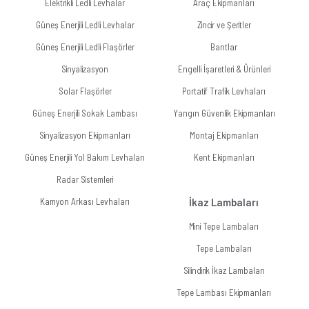
Elektrikli Ledli Levhalar
Araç Ekipmanları
Güneş Enerjili Ledli Levhalar
Zincir ve Şeritler
Güneş Enerjili Ledli Flaşörler
Bantlar
Sinyalizasyon
Engelli İşaretleri & Ürünleri
Solar Flaşörler
Portatif Trafik Levhaları
Güneş Enerjili Sokak Lambası
Yangın Güvenlik Ekipmanları
Sinyalizasyon Ekipmanları
Montaj Ekipmanları
Güneş Enerjili Yol Bakım Levhaları
Kent Ekipmanları
Radar Sistemleri
Kamyon Arkası Levhaları
İkaz Lambaları
Mini Tepe Lambaları
Tepe Lambaları
Silindirik İkaz Lambaları
Tepe Lambası Ekipmanları