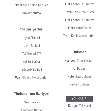
Trafik Konisi PVC 60 cm
Metal Köşe Kolon Koruma
Trafik Konisi PVC 75 cm
Duvar Koruma
Trafik Konisi PVC 90 cm
Trafik Konisi Setleri
Yol Bariyerleri
Trafik Konisi Aksesuarları
Uyarı Dikmesi
Uyarı Bariyeri
Dubalar
Yol Dikmesi CTP
Kompozit Sınır Elemanı
Yol Su Bariyeri
Yol Dubası
Güvenlik Bariyeri
Refuj Başı Dubası
Uyarı Dikmesi Aksesuarları
Reklam Dubası
Yönlendirme Bariyeri
YOL KASİSİ
Şerit Bariyer
Kauçuk Yol Kasisi
Akordiyon Bariyer