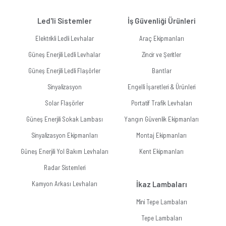
Led'li Sistemler
İş Güvenliği Ürünleri
Elektrikli Ledli Levhalar
Araç Ekipmanları
Güneş Enerjili Ledli Levhalar
Zincir ve Şeritler
Güneş Enerjili Ledli Flaşörler
Bantlar
Sinyalizasyon
Engelli İşaretleri & Ürünleri
Solar Flaşörler
Portatif Trafik Levhaları
Güneş Enerjili Sokak Lambası
Yangın Güvenlik Ekipmanları
Sinyalizasyon Ekipmanları
Montaj Ekipmanları
Güneş Enerjili Yol Bakım Levhaları
Kent Ekipmanları
Radar Sistemleri
Kamyon Arkası Levhaları
İkaz Lambaları
Mini Tepe Lambaları
Tepe Lambaları