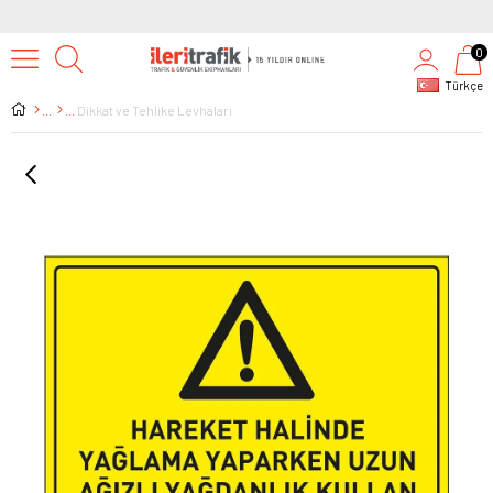
0
Türkçe
Dikkat ve Tehlike Levhaları