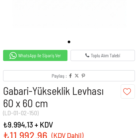
WhatsApp ile Sipariş Ver
Toplu Alım Talebi
Paylaş :
Gabari-Yükseklik Levhası
60 x 60 cm
(LD-01-02-150)
₺9.994,13
+ KDV
₺11.992,96