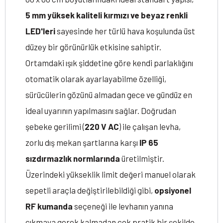
5 mm yüksek kaliteli kırmızı ve beyaz renkli
LED'leri
sayesinde her türlü hava koşulunda üst
düzey bir görünürlük etkisine sahiptir.
Ortamdaki ışık şiddetine göre kendi parlaklığını
otomatik olarak ayarlayabilme özelliği,
sürücülerin gözünü almadan gece ve gündüz en
ideal uyarının yapılmasını sağlar. Doğrudan
şebeke gerilimi (
220 V AC
) ile çalışan levha,
zorlu dış mekan şartlarına karşı
IP 65
sızdırmazlık normlarında
üretilmiştir.
Üzerindeki yükseklik limit değeri manuel olarak
sepetli araçla değiştirilebildiği gibi,
opsiyonel
RF kumanda
seçeneği ile levhanın yanına
çıkmaya gerek kalmadan çok pratik bir şekilde