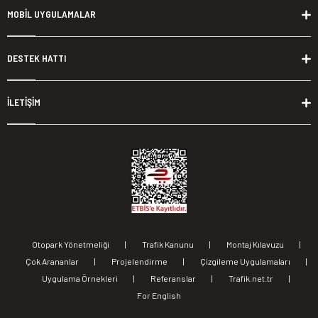
MOBİL UYGULAMALAR
DESTEK HATTI
İLETİŞİM
Otopark Yönetmeliği
|
Trafik Kanunu
|
Montaj Kılavuzu
|
Çok Arananlar
|
Projelendirme
|
Çizgileme Uygulamaları
|
Uygulama Örnekleri
|
Referanslar
|
Trafik.net.tr
|
For English