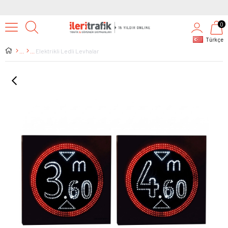
0
Türkçe
Elektrikli Ledli Levhalar