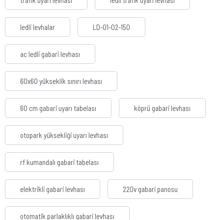
trafik uyarı levhası
ledli trafik uyarı levhası
ledli levhalar
LD-01-02-150
ac ledli gabari levhası
60x60 yükseklik sınırı levhası
60 cm gabari uyarı tabelası
köprü gabari levhası
otopark yüksekliği uyarı levhası
rf kumandalı gabari tabelası
elektrikli gabari levhası
220v gabari panosu
otomatik parlaklıklı gabari levhası