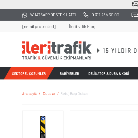
2500 TL ÜZERİ TÜM ALIŞVERİŞLERDE K
WHATSAPP DESTEK HATTI
0 312 234 30 00
[email protected]
İleritrafik Blog
SEKTÖREL ÇÖZÜMLER
BARİYERLER
DELİNATÖR & DUBA & KONİ
Anasayfa
Dubalar
Refuj Başı Dubası