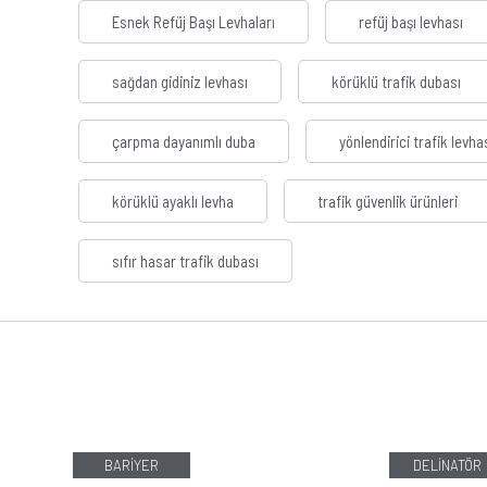
Esnek Refüj Başı Levhaları
refüj başı levhası
sağdan gidiniz levhası
körüklü trafik dubası
çarpma dayanımlı duba
yönlendirici trafik levha
körüklü ayaklı levha
trafik güvenlik ürünleri
sıfır hasar trafik dubası
BARİYER
DELİNATÖR