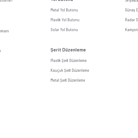
suarları
Sinyali
Metal Yol Butonu
Güneş En
Plastik Yol Butonu
Radar Si
Solar Yol Butonu
Kamyon 
lemanı
Şerit Düzenleme
ı
Plastik Şerit Düzenleme
Kauçuk Şerit Düzenleme
Metal Şerit Düzenleme