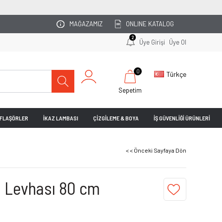
OTOPARKINIZI UZMAN EKİBİMİZ PLANLASIN!
MAĞAZAMIZ
ONLINE KATALOG
2
Üye Girişi
Üye Ol
0
Türkçe
Sepetim
& FLAŞÖRLER
İKAZ LAMBASI
ÇİZGİLEME & BOYA
İŞ GÜVENLİĞİ ÜRÜNLERİ
< < Önceki Sayfaya Dön
ı Levhası 80 cm