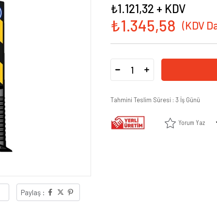
₺1.121,32
+ KDV
₺1.345,58
Tahmini Teslim Süresi
:
3 İş Günü
Yorum Yaz
Paylaş :