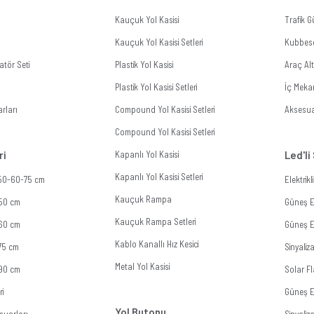
Kauçuk Yol Kasisi
Trafik G
Kauçuk Yol Kasisi Setleri
Kubbes
tör Seti
Plastik Yol Kasisi
Araç Al
Plastik Yol Kasisi Setleri
İç Meka
rları
Compound Yol Kasisi Setleri
Aksesua
Compound Yol Kasisi Setleri
ri
Kapanlı Yol Kasisi
Led'li
Kapanlı Yol Kasisi Setleri
 50-60-75 cm
Elektrik
Kauçuk Rampa
 50 cm
Güneş En
Kauçuk Rampa Setleri
 60 cm
Güneş En
Kablo Kanallı Hız Kesici
 75 cm
Sinyali
Metal Yol Kasisi
 90 cm
Solar Fl
ri
Güneş E
Yol Butonu