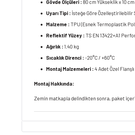
Gövde Ölçüleri :
80 cm Yükseklik x 10 c
Uyarı Tipi :
İsteğe Göre Özelleştirilebilir
Malzeme :
TPU (Esnek Termoplastik Pol
Reflektif Yüzey :
TS EN 13422+A1 Perfor
Ağırlık :
1.40 kg
Sıcaklık Direnci :
-20°C / +60°C
Montaj Malzemeleri :
4 Adet Özel Flanşlı
Montaj Hakkında:
Zemin matkapla delindikten sonra, paket içer