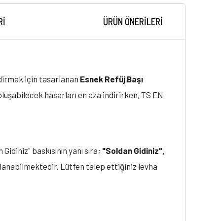
RI
ÜRÜN ÖNERILERI
ndirmek için tasarlanan
Esnek Refüj Başı
 oluşabilecek hasarları en aza indirirken, TS EN
idiniz" baskısının yanı sıra;
"Soldan Gidiniz",
ulanabilmektedir. Lütfen talep ettiğiniz levha