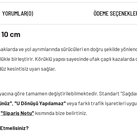
YORUMLAR
(0)
ÖDEME SEÇENEKLE
 10 cm
vşaklarda ve yol ayrımlarında sürücüleri en doğru şekilde yönle
lükle birleştirir. Körüklü yapısı sayesinde ufak çaplı kazalarda
üz kesintisiz uyarı sağlar.
iyacına göre tamamen değiştirilebilmektedir. Standart "Sağdan G
nünüz", "U Dönüşü Yapılamaz"
veya farklı trafik işaretleri uyg
n
"Sipariş Notu"
kısmında bize belirtiniz.
 Etmelisiniz?