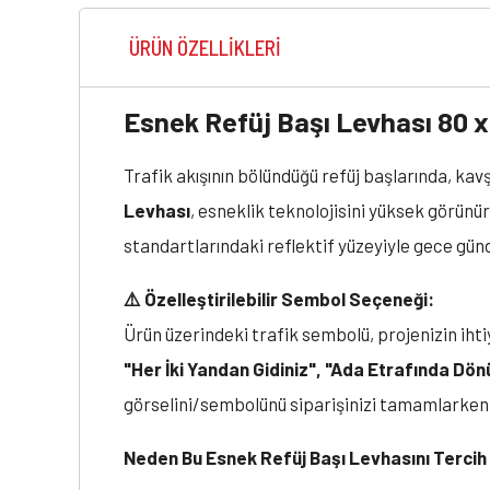
ÜRÜN ÖZELLIKLERI
Esnek Refüj Başı Levhası 80 x
Trafik akışının bölündüğü refüj başlarında, ka
Levhası
, esneklik teknolojisini yüksek görünür
standartlarındaki reflektif yüzeyiyle gece günd
⚠️ Özelleştirilebilir Sembol Seçeneği:
Ürün üzerindeki trafik sembolü, projenizin iht
"Her İki Yandan Gidiniz", "Ada Etrafında Dö
görselini/sembolünü siparişinizi tamamlarke
Neden Bu Esnek Refüj Başı Levhasını Tercih