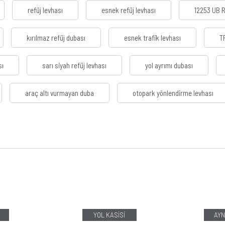
refüj levhası
esnek refüj levhası
12253 UB 
kırılmaz refüj dubası
esnek trafik levhası
T
sı
sarı siyah refüj levhası
yol ayrımı dubası
araç altı vurmayan duba
otopark yönlendirme levhası
YOL KASİSİ
AYN