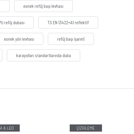
R
esnek refüj başı levhası
PU refüj dubası
TS EN 13422+A1 reflektif
esnek yön levhası
refüj başı işareti
karayolları standartlarında duba
A & LED
ÇİZGİLEME