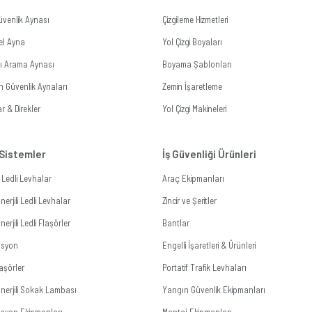
üvenlik Aynası
Çizgileme Hizmetleri
el Ayna
Yol Çizgi Boyaları
tı Arama Aynası
Boyama Şablonları
n Güvenlik Aynaları
Zemin İşaretleme
r & Direkler
Yol Çizgi Makineleri
 Sistemler
İş Güvenliği Ürünleri
li Ledli Levhalar
Araç Ekipmanları
erjili Ledli Levhalar
Zincir ve Şeritler
erjili Ledli Flaşörler
Bantlar
zasyon
Engelli İşaretleri & Ürünleri
aşörler
Portatif Trafik Levhaları
nerjili Sokak Lambası
Yangın Güvenlik Ekipmanları