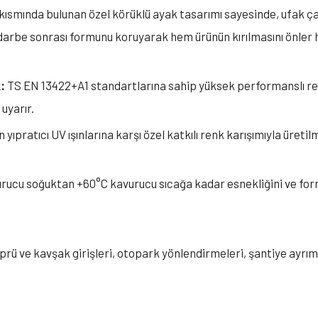
 kısmında bulunan özel körüklü ayak tasarımı sayesinde, ufak 
darbe sonrası formunu koruyarak hem ürünün kırılmasını önler 
:
TS EN 13422+A1 standartlarına sahip yüksek performanslı reflek
uyarır.
 yıpratıcı UV ışınlarına karşı özel katkılı renk karışımıyla üretil
rucu soğuktan +60°C kavurucu sıcağa kadar esnekliğini ve for
öprü ve kavşak girişleri, otopark yönlendirmeleri, şantiye ayrımla