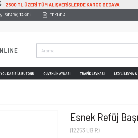
ARGO BEDAVA
SİPARİŞ TAKİBİ
TEKLİF AL
YOL KASİSİ & BUTONU
GÜVENLİK AYNASI
TRAFİK LEVHASI
LED'Lİ LEVHA 
Esnek Refüj Baş
(12253 UB R)