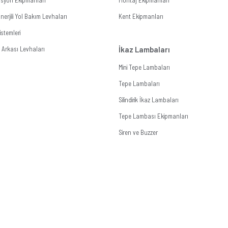
zasyon Ekipmanları
Montaj Ekipmanları
erjili Yol Bakım Levhaları
Kent Ekipmanları
stemleri
Arkası Levhaları
İkaz Lambaları
Mini Tepe Lambaları
Tepe Lambaları
Silindirik İkaz Lambaları
Tepe Lambası Ekipmanları
Siren ve Buzzer