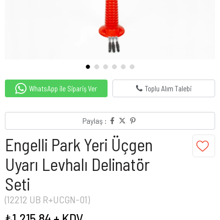
WhatsApp ile Sipariş Ver
Toplu Alım Talebi
Paylaş :
Engelli Park Yeri Üçgen
Uyarı Levhalı Delinatör
Seti
(12212 UB R+UCGN-01)
₺1.215,84
+ KDV