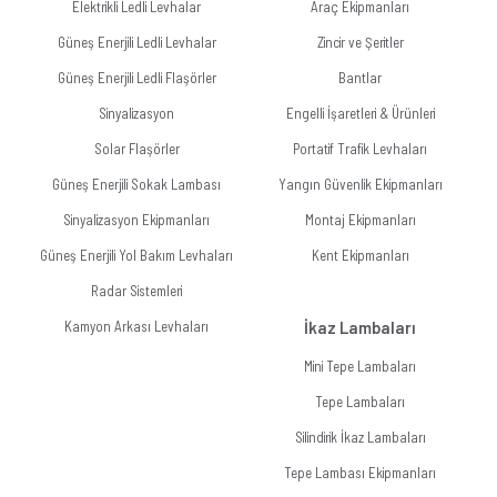
Elektrikli Ledli Levhalar
Araç Ekipmanları
Güneş Enerjili Ledli Levhalar
Zincir ve Şeritler
Güneş Enerjili Ledli Flaşörler
Bantlar
Sinyalizasyon
Engelli İşaretleri & Ürünleri
Solar Flaşörler
Portatif Trafik Levhaları
Güneş Enerjili Sokak Lambası
Yangın Güvenlik Ekipmanları
Sinyalizasyon Ekipmanları
Montaj Ekipmanları
Güneş Enerjili Yol Bakım Levhaları
Kent Ekipmanları
Radar Sistemleri
Kamyon Arkası Levhaları
İkaz Lambaları
Mini Tepe Lambaları
Tepe Lambaları
Silindirik İkaz Lambaları
Tepe Lambası Ekipmanları