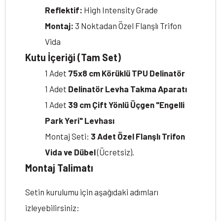
Reflektif:
High Intensity Grade
Montaj:
3 Noktadan Özel Flanşlı Trifon
Vida
Kutu İçeriği (Tam Set)
1 Adet
75x8 cm Körüklü TPU Delinatör
1 Adet
Delinatör Levha Takma Aparatı
1 Adet
39 cm Çift Yönlü Üçgen "Engelli
Park Yeri" Levhası
Montaj Seti:
3 Adet Özel Flanşlı Trifon
Vida ve Dübel
(Ücretsiz).
Montaj Talimatı
Setin kurulumu için aşağıdaki adımları
izleyebilirsiniz: