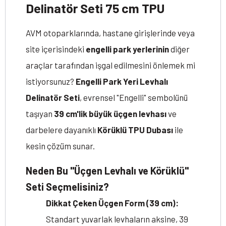
Delinatör Seti 75 cm TPU
AVM otoparklarında, hastane girişlerinde veya
site içerisindeki
engelli park yerlerinin
diğer
araçlar tarafından işgal edilmesini önlemek mi
istiyorsunuz?
Engelli Park Yeri Levhalı
Delinatör Seti
, evrensel "Engelli" sembolünü
taşıyan
39 cm'lik büyük üçgen levhası
ve
darbelere dayanıklı
Körüklü TPU Dubası
ile
kesin çözüm sunar.
Neden Bu "Üçgen Levhalı ve Körüklü"
Seti Seçmelisiniz?
Dikkat Çeken Üçgen Form (39 cm):
Standart yuvarlak levhaların aksine, 39