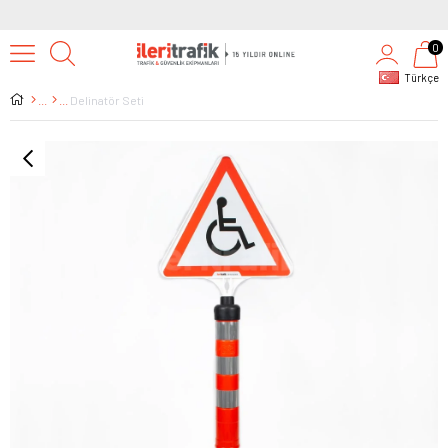
0
Türkçe
Delinatör Seti