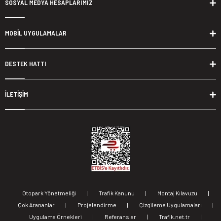
SOSYAL MEDYA HESAPLARIMIZ
MOBİL UYGULAMALAR
DESTEK HATTI
İLETİŞİM
Otopark Yönetmeliği
|
Trafik Kanunu
|
Montaj Kılavuzu
|
Çok Arananlar
|
Projelendirme
|
Çizgileme Uygulamaları
|
Uygulama Örnekleri
|
Referanslar
|
Trafik.net.tr
|