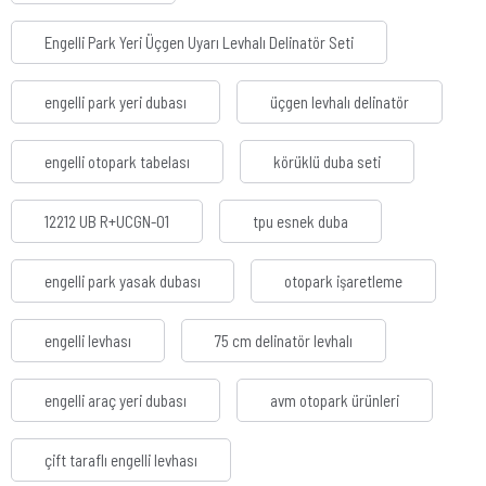
Engelli Park Yeri Üçgen Uyarı Levhalı Delinatör Seti
engelli park yeri dubası
üçgen levhalı delinatör
engelli otopark tabelası
körüklü duba seti
12212 UB R+UCGN-01
tpu esnek duba
engelli park yasak dubası
otopark işaretleme
engelli levhası
75 cm delinatör levhalı
engelli araç yeri dubası
avm otopark ürünleri
çift taraflı engelli levhası