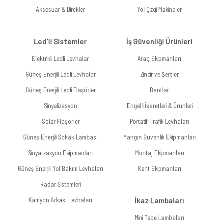
Aksesuar & Direkler
Yol Çizgi Makineleri
Led'li Sistemler
İş Güvenliği Ürünleri
Elektrikli Ledli Levhalar
Araç Ekipmanları
Güneş Enerjili Ledli Levhalar
Zincir ve Şeritler
Güneş Enerjili Ledli Flaşörler
Bantlar
Sinyalizasyon
Engelli İşaretleri & Ürünleri
Solar Flaşörler
Portatif Trafik Levhaları
Güneş Enerjili Sokak Lambası
Yangın Güvenlik Ekipmanları
Sinyalizasyon Ekipmanları
Montaj Ekipmanları
Güneş Enerjili Yol Bakım Levhaları
Kent Ekipmanları
Radar Sistemleri
Kamyon Arkası Levhaları
İkaz Lambaları
Mini Tepe Lambaları