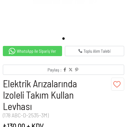
WhatsApp ile Sipariş Ver
Toplu Alım Talebi
Paylaş :
Elektrik Arızalarında
Izoleli Takım Kullan
Levhası
(178 ABC-D-2535-3M)
₺130,00
+ KDV