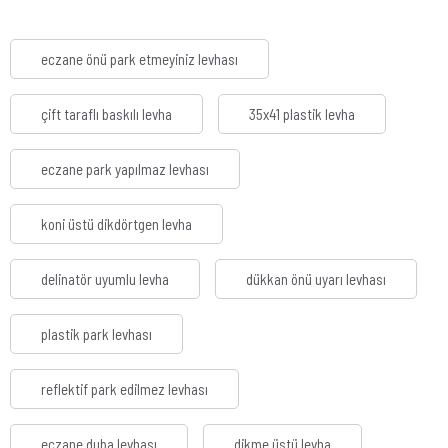
eczane önü park etmeyiniz levhası
çift taraflı baskılı levha
35x41 plastik levha
eczane park yapılmaz levhası
koni üstü dikdörtgen levha
delinatör uyumlu levha
dükkan önü uyarı levhası
plastik park levhası
reflektif park edilmez levhası
eczane duba levhası
dikme üstü levha