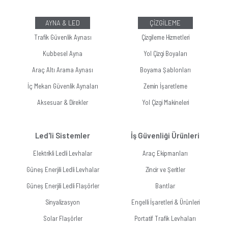
AYNA & LED
ÇİZGİLEME
Trafik Güvenlik Aynası
Çizgileme Hizmetleri
Kubbesel Ayna
Yol Çizgi Boyaları
Araç Altı Arama Aynası
Boyama Şablonları
İç Mekan Güvenlik Aynaları
Zemin İşaretleme
Aksesuar & Direkler
Yol Çizgi Makineleri
Led'li Sistemler
İş Güvenliği Ürünleri
Elektrikli Ledli Levhalar
Araç Ekipmanları
Güneş Enerjili Ledli Levhalar
Zincir ve Şeritler
Güneş Enerjili Ledli Flaşörler
Bantlar
Sinyalizasyon
Engelli İşaretleri & Ürünleri
Solar Flaşörler
Portatif Trafik Levhaları