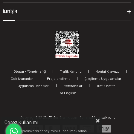
İLETİŞİM
Otopark Yönetmeliği
|
Trafik Kanunu
|
Montaj Kılavuzu
|
Çok Arananlar
|
Projelendirme
|
Çizgileme Uygulamaları
|
Uygulama Örnekleri
|
Referanslar
|
Trafik.net.tr
|
For English
Copyright ©
2026 ileritrafik.com Tüm hakları saklıdır.
Çerez Kullanımı
Sizlere en iyi alışveriş deneyimini sunabilmek adına