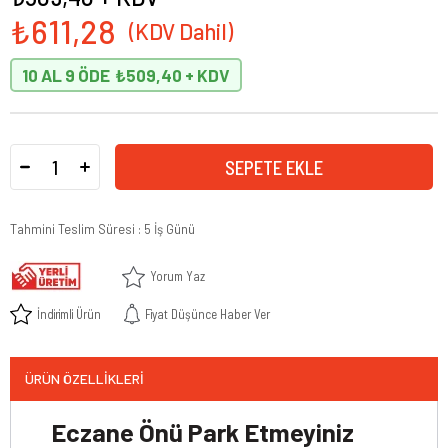
₺611,28
10 AL 9 ÖDE
₺509,40
Tahmini Teslim Süresi
:
5 İş Günü
Yorum Yaz
İndirimli Ürün
Fiyat Düşünce Haber Ver
ÜRÜN ÖZELLIKLERI
Eczane Önü Park Etmeyiniz