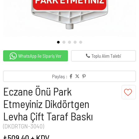
WhatsApp ile Sipariş Ver
Toplu Alım Talebi
Paylaş :
Eczane Önü Park
Etmeyiniz Dikdörtgen
Levha Çift Taraf Baskı
(DKDRTGN-3040)
₺509,40
+ KDV