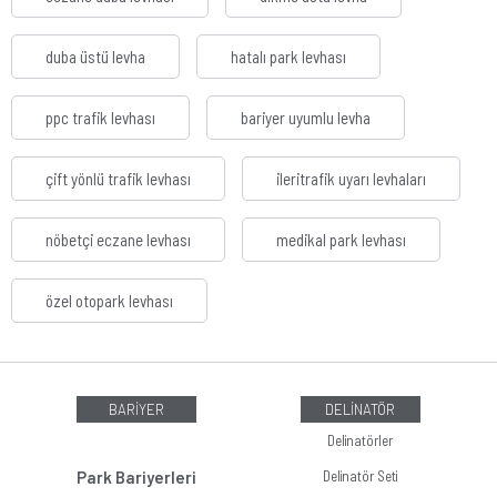
duba üstü levha
hatalı park levhası
ppc trafik levhası
bariyer uyumlu levha
çift yönlü trafik levhası
ileritrafik uyarı levhaları
nöbetçi eczane levhası
medikal park levhası
özel otopark levhası
BARİYER
DELİNATÖR
Delinatörler
Park Bariyerleri
Delinatör Seti