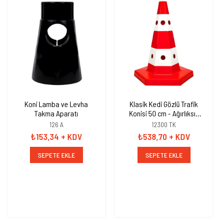
Koni Lamba ve Levha
Klasik Kedi Gözlü Trafik
Takma Aparatı
Konisi 50 cm - Ağırlıksız
Trafik Dubası
126 A
12300 TK
₺153,34
+ KDV
₺538,70
+ KDV
SEPETE EKLE
SEPETE EKLE