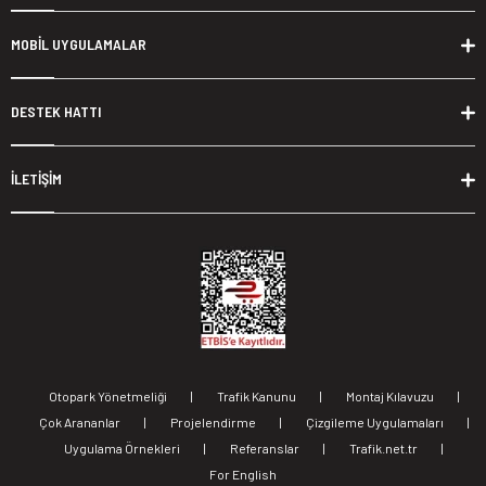
MOBİL UYGULAMALAR
DESTEK HATTI
İLETİŞİM
Otopark Yönetmeliği
|
Trafik Kanunu
|
Montaj Kılavuzu
|
Çok Arananlar
|
Projelendirme
|
Çizgileme Uygulamaları
|
Uygulama Örnekleri
|
Referanslar
|
Trafik.net.tr
|
For English