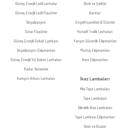
Güneş Enerjili Ledli Levhalar
Zincir ve Şeritler
Güneş Enerjili Ledli Flaşörler
Bantlar
Sinyalizasyon
Engelli İşaretleri & Ürünleri
Solar Flaşörler
Portatif Trafik Levhaları
Güneş Enerjili Sokak Lambası
Yangın Güvenlik Ekipmanları
Sinyalizasyon Ekipmanları
Montaj Ekipmanları
Güneş Enerjili Yol Bakım Levhaları
Kent Ekipmanları
Radar Sistemleri
Kamyon Arkası Levhaları
İkaz Lambaları
Mini Tepe Lambaları
Tepe Lambaları
Silindirik İkaz Lambaları
Tepe Lambası Ekipmanları
Siren ve Buzzer