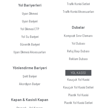
Trafik Konisi Setleri
Yol Bariyerleri
Trafik Konisi Aksesuarları
Uyarı Dikmesi
Uyarı Bariyeri
Dubalar
Yol Dikmesi CTP
Kompozit Sınır Elemanı
Yol Su Bariyeri
Yol Dubası
Güvenlik Bariyeri
Refuj Başı Dubası
Uyarı Dikmesi Aksesuarları
Reklam Dubası
Yönlendirme Bariyeri
YOL KASİSİ
Şerit Bariyer
Kauçuk Yol Kasisi
Akordiyon Bariyer
Kauçuk Yol Kasisi Setleri
Plastik Yol Kasisi
Kapan & Kasisli Kapan
Plastik Yol Kasisi Setleri