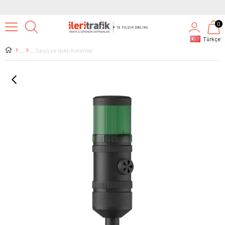
0
Türkçe
Sesli ve Işıklı Kolonlar