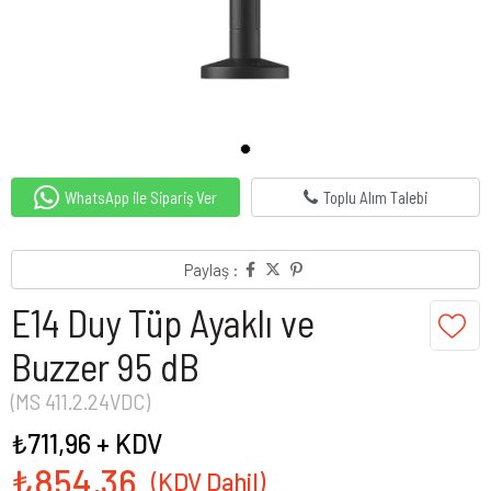
WhatsApp ile Sipariş Ver
Toplu Alım Talebi
Paylaş :
E14 Duy Tüp Ayaklı ve
Buzzer 95 dB
(MS 411.2.24VDC)
₺711,96
+ KDV
₺854,36