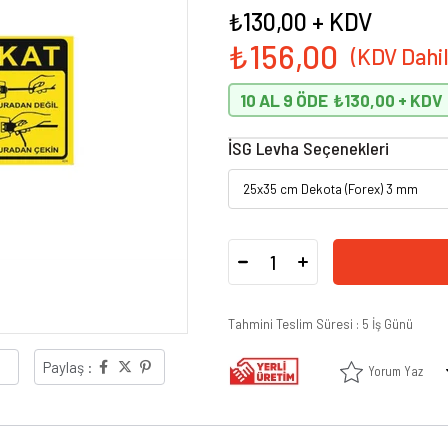
₺130,00
+ KDV
₺156,00
10 AL 9 ÖDE
₺130,00
İSG Levha Seçenekleri
Tahmini Teslim Süresi
:
5 İş Günü
Paylaş :
Yorum Yaz