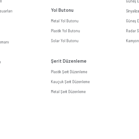
ri
Güneş E
Yol Butonu
suarları
Sinyali
Metal Yol Butonu
Güneş En
Plastik Yol Butonu
Radar Si
Solar Yol Butonu
Kamyon 
lemanı
Şerit Düzenleme
ı
Plastik Şerit Düzenleme
Kauçuk Şerit Düzenleme
Metal Şerit Düzenleme