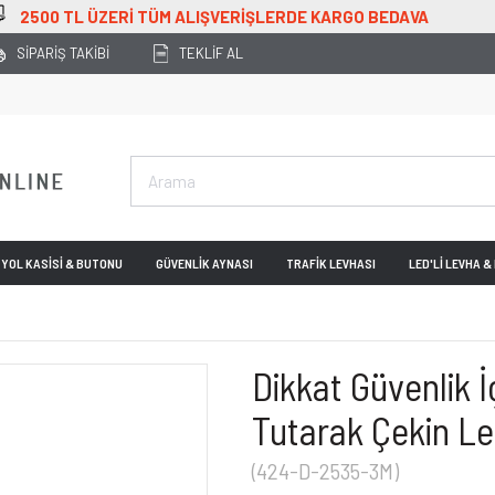
0 TL ÜZERİ TÜM ALIŞVERİŞLERDE KARGO BEDAVA
SİPARİŞ TAKİBİ
TEKLİF AL
YOL KASİSİ & BUTONU
GÜVENLİK AYNASI
TRAFİK LEVHASI
LED'Lİ LEVHA 
Dikkat Güvenlik 
Tutarak Çekin L
(424-D-2535-3M)