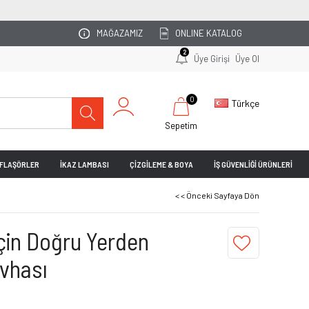
OTOPARKINIZI 
MAĞAZAMIZ
ONLINE KATALOG
2
Üye Girişi
Üye Ol
0
Türkçe
Sepetim
& FLAŞÖRLER
İKAZ LAMBASI
ÇİZGİLEME & BOYA
İŞ GÜVENLİĞİ ÜRÜNLERİ
< < Önceki Sayfaya Dön
İçin Doğru Yerden
evhası