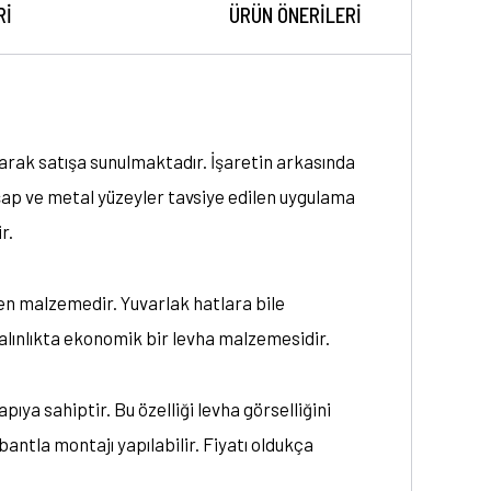
RI
ÜRÜN ÖNERILERI
narak satışa sunulmaktadır. İşaretin arkasında
hşap ve metal yüzeyler tavsiye edilen uygulama
r.
en malzemedir. Yuvarlak hatlara bile
lınlıkta ekonomik bir levha malzemesidir.
ıya sahiptir. Bu özelliği levha görselliğini
bantla montajı yapılabilir. Fiyatı oldukça