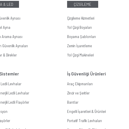
A & LED
ÇİZGİLEME
üvenlik Aynası
Çizgileme Hizmetleri
el Ayna
Yol Çizgi Boyaları
tı Arama Aynası
Boyama Şablonları
n Güvenlik Aynaları
Zemin İşaretleme
r & Direkler
Yol Çizgi Makineleri
 Sistemler
İş Güvenliği Ürünleri
li Ledli Levhalar
Araç Ekipmanları
erjili Ledli Levhalar
Zincir ve Şeritler
erjili Ledli Flaşörler
Bantlar
zasyon
Engelli İşaretleri & Ürünleri
aşörler
Portatif Trafik Levhaları