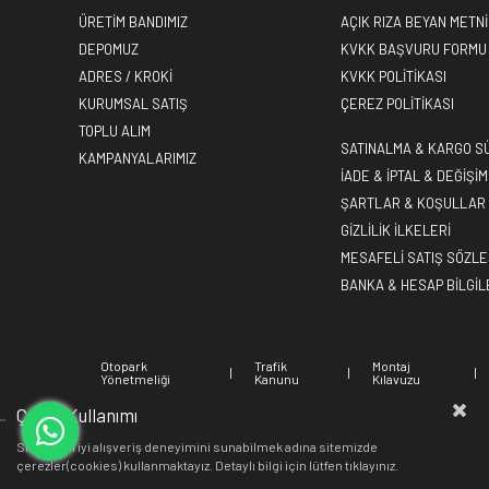
ÜRETİM BANDIMIZ
AÇIK RIZA BEYAN METNİ
DEPOMUZ
KVKK BAŞVURU FORMU
ADRES / KROKİ
KVKK POLİTİKASI
KURUMSAL SATIŞ
ÇEREZ POLİTİKASI
TOPLU ALIM
SATINALMA & KARGO S
KAMPANYALARIMIZ
İADE & İPTAL & DEĞİŞİM
ŞARTLAR & KOŞULLAR
GİZLİLİK İLKELERİ
MESAFELİ SATIŞ SÖZL
BANKA & HESAP BİLGİL
Otopark
Trafik
Montaj
|
|
|
Yönetmeliği
Kanunu
Kılavuzu
Çerez Kullanımı
Sizlere en iyi alışveriş deneyimini sunabilmek adına sitemizde
çerezler(cookies) kullanmaktayız. Detaylı bilgi için lütfen
tıklayınız.