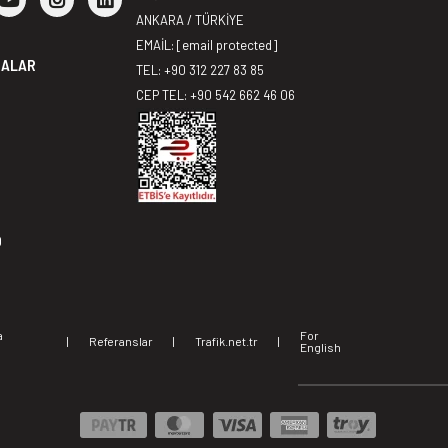
ANKARA / TÜRKİYE
EMAİL:
[email protected]
MALAR
TEL: +90 312 227 83 85
CEP TEL: +90 542 662 46 06
0
a
For
|
Referanslar
|
Trafik.net.tr
|
i
English