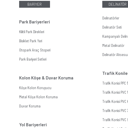
BARİYER
DELİNATÖR
Delinatörler
Park Bariyerleri
Delinatör Seti
Kilitli Park Direkleri
Kampanyalı Delina
Bisiklet Park Yeri
Metal Delinatör
Otopark Araç Stoperi
Delinatör Aksesua
Park Bariyeri Setleri
Trafik Konile
Kolon Köşe & Duvar Koruma
Trafik Konisi PPC
Köşe Kolon Koruyucu
Trafik Konisi PVC
Metal Köşe Kolon Koruma
Trafik Konisi PVC
Duvar Koruma
Trafik Konisi PVC
Trafik Konisi PVC
Yol Bariyerleri