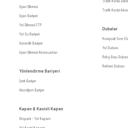
Trafik Konisi Setle
Uyarı Dikmesi
Trafik Konisi Akse
Uyarı Bariyeri
Yol Dikmesi CTP
Dubalar
Yol Su Bariyeri
Kompozit Sınır E
Güvenlik Bariyeri
Yol Dubası
Uyarı Dikmesi Aksesuarları
Refuj Başı Dubas
Reklam Dubası
Yönlendirme Bariyeri
Şerit Bariyer
Akordiyon Bariyer
Kapan & Kasisli Kapan
Otopark - Yol Kapanı
Yol Kasisi Kapanlı