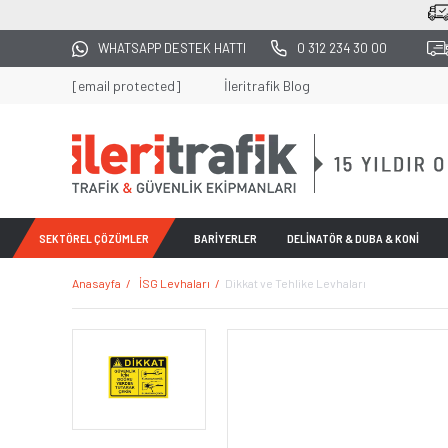
250
WHATSAPP DESTEK HATTI
0 312 234 30 00
[email protected]
İleritrafik Blog
SEKTÖREL ÇÖZÜMLER
BARİYERLER
DELİNATÖR & DUBA & KONİ
Anasayfa
İSG Levhaları
Dikkat ve Tehlike Levhaları