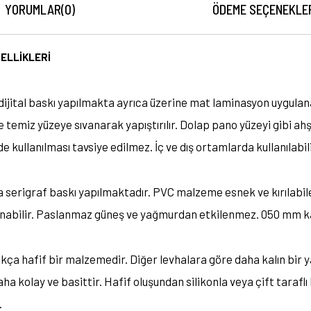
YORUMLAR
(0)
ÖDEME SEÇENEKLE
ELLİKLERİ
de dijital baskı yapılmakta ayrıca üzerine mat laminasyon uygula
e temiz yüzeye sıvanarak yapıştırılır. Dolap pano yüzeyi gibi a
e kullanılması tavsiye edilmez. İç ve dış ortamlarda kullanılabili
a serigraf baskı yapılmaktadır. PVC malzeme esnek ve kırılabil
lanabilir. Paslanmaz güneş ve yağmurdan etkilenmez. 050 mm ka
kça hafif bir malzemedir. Diğer levhalara göre daha kalın bir yap
a kolay ve basittir. Hafif oluşundan silikonla veya çift taraflı 
.