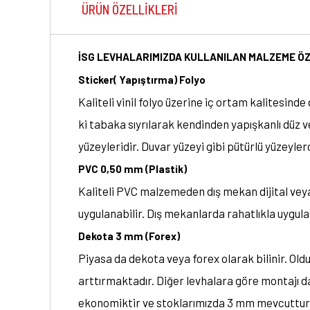
ÜRÜN ÖZELLIKLERI
İSG LEVHALARIMIZDA KULLANILAN MALZEME ÖZ
Sticker( Yapıştırma) Folyo
Kaliteli vinil folyo üzerine iç ortam kalitesin
ki tabaka sıyrılarak kendinden yapışkanlı düz v
yüzeyleridir. Duvar yüzeyi gibi pütürlü yüzeylerd
PVC 0,50 mm (Plastik)
Kaliteli PVC malzemeden dış mekan dijital vey
uygulanabilir. Dış mekanlarda rahatlıkla uygu
Dekota 3 mm (Forex)
Piyasa da dekota veya forex olarak bilinir. Oldu
arttırmaktadır. Diğer levhalara göre montajı dah
ekonomiktir ve stoklarımızda 3 mm mevcuttur