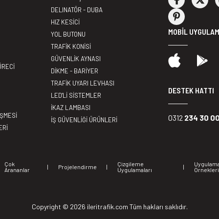
DELINATÖR - DUBA
HIZ KESİCİ
MOBİL UYGULA
YOL BUTONU
TRAFİK KONİSİ
GÜVENLİK AYNASI
ÜRECİ
DİKME - BARİYER
TRAFİK UYARI LEVHASI
DESTEK HATTI
LED'Lİ SİSTEMLER
İKAZ LAMBASI
EŞMESİ
0312
234 30 0
İŞ GÜVENLİĞİ ÜRÜNLERİ
ERİ
Çok
Çizgileme
Uygulam
|
Projelendirme
|
|
Arananlar
Uygulamaları
Örnekler
Copyright ©
2026 ileritrafik.com Tüm hakları saklıdır.