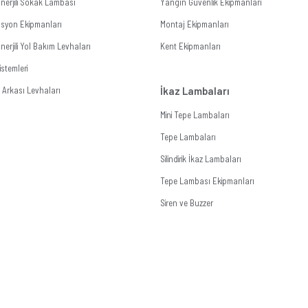
nerjili Sokak Lambası
Yangın Güvenlik Ekipmanları
zasyon Ekipmanları
Montaj Ekipmanları
erjili Yol Bakım Levhaları
Kent Ekipmanları
stemleri
Arkası Levhaları
İkaz Lambaları
Mini Tepe Lambaları
Tepe Lambaları
Silindirik İkaz Lambaları
Tepe Lambası Ekipmanları
Siren ve Buzzer