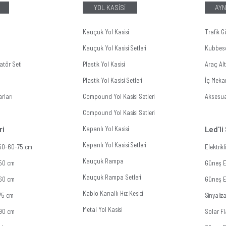
YOL KASİSİ
AYN
Kauçuk Yol Kasisi
Trafik G
Kauçuk Yol Kasisi Setleri
Kubbes
tör Seti
Plastik Yol Kasisi
Araç Al
Plastik Yol Kasisi Setleri
İç Meka
rları
Compound Yol Kasisi Setleri
Aksesua
Compound Yol Kasisi Setleri
ri
Kapanlı Yol Kasisi
Led'li
Kapanlı Yol Kasisi Setleri
 50-60-75 cm
Elektrik
Kauçuk Rampa
 50 cm
Güneş En
Kauçuk Rampa Setleri
 60 cm
Güneş En
Kablo Kanallı Hız Kesici
 75 cm
Sinyali
Metal Yol Kasisi
 90 cm
Solar Fl