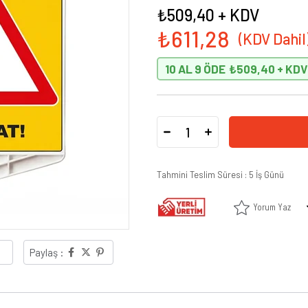
₺509,40
+ KDV
₺611,28
10 AL 9 ÖDE
₺509,40
Tahmini Teslim Süresi
:
5 İş Günü
Yorum Yaz
Paylaş :