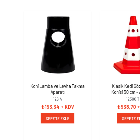
Koni Lamba ve Levha Takma
Klasik Kedi Göz
Aparatı
Konisi 50 cm - A
Trafik Du
126 A
12300 T
₺153,34
+ KDV
₺538,70
+
SEPETE EKLE
SEPETE E