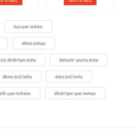
PETE EKLE
SEPETE EKLE
boş uyarı levhası
dikkat levhası
üstü dikdörtgen levha
delinatör uyumlu levha
dikme üstü levha
duba üstü levha
rafik uyarı levhaları
dikdörtgen uyarı levhası