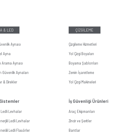
A & LED
ÇİZGİLEME
üvenlik Aynası
Çizgileme Hizmetleri
el Ayna
Yol Çizgi Boyaları
tı Arama Aynası
Boyama Şablonları
n Güvenlik Aynaları
Zemin İşaretleme
r & Direkler
Yol Çizgi Makineleri
 Sistemler
İş Güvenliği Ürünleri
li Ledli Levhalar
Araç Ekipmanları
erjili Ledli Levhalar
Zincir ve Şeritler
erjili Ledli Flaşörler
Bantlar