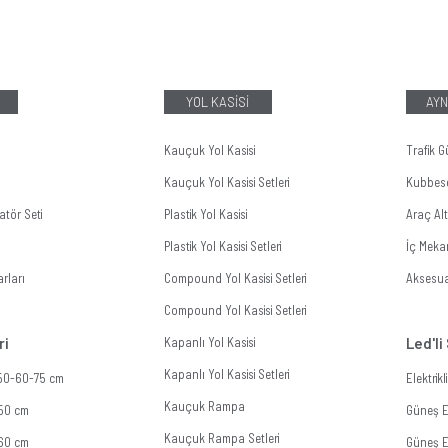
YOL KASİSİ
AYN
Kauçuk Yol Kasisi
Trafik G
Kauçuk Yol Kasisi Setleri
Kubbes
tör Seti
Plastik Yol Kasisi
Araç Al
Plastik Yol Kasisi Setleri
İç Meka
rları
Compound Yol Kasisi Setleri
Aksesua
Compound Yol Kasisi Setleri
ri
Kapanlı Yol Kasisi
Led'li
Kapanlı Yol Kasisi Setleri
 50-60-75 cm
Elektrik
Kauçuk Rampa
 50 cm
Güneş En
Kauçuk Rampa Setleri
 60 cm
Güneş En