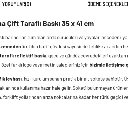
YORUMLAR
(0)
ÖDEME SEÇENEKLE
a Çift Taraflı Baskı 35 x 41 cm
isk barındıran tüm alanlarda sürücüleri ve yayaları önceden uy
alzemeden
üretilen hafif gövdesi sayesinde tehlike arz eden h
 taraflı reflektif baskı
, gece ve gündüz çevredekileri uzaktan 
 özel farklı logo veya metin talepleriniz için
bizimle iletişime 
ik levhası
, hızlı kurulum sunan pratik bir alt sokete sahiptir.
ak anında kullanıma hazır hale gelir. Soketi bulunmayan ürünler 
, forklift yollarından arıza noktalarına kadar her türlü geçici ve