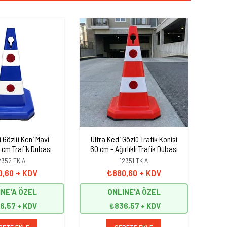
i Gözlü Koni Mavi
Ultra Kedi Gözlü Trafik Konisi
Ultr
60 cm Trafik Dubası
60 cm - Ağırlıklı Trafik Dubası
6
2352 TK A
12351 TK A
0,60
+ KDV
₺880,60
+ KDV
NE'A ÖZEL
ONLINE'A ÖZEL
6,57
₺836,57