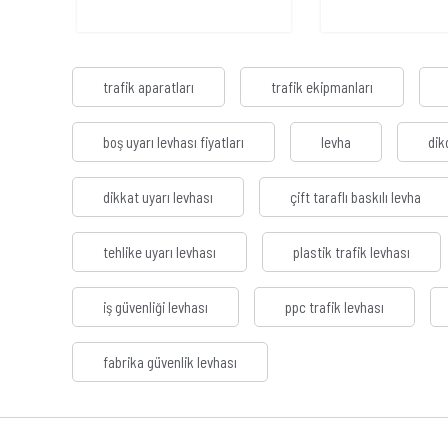
trafik aparatları
trafik ekipmanları
boş uyarı levhası fiyatları
levha
dik
dikkat uyarı levhası
çift taraflı baskılı levha
tehlike uyarı levhası
plastik trafik levhası
iş güvenliği levhası
ppc trafik levhası
fabrika güvenlik levhası