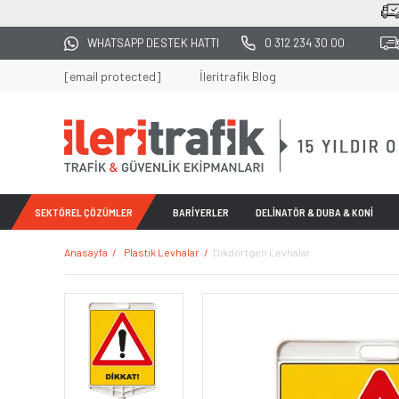
2500 TL ÜZERİ TÜM ALIŞVERİŞLERDE KARGO BE
WHATSAPP DESTEK HATTI
0 312 234 30 00
[email protected]
İleritrafik Blog
SEKTÖREL ÇÖZÜMLER
BARİYERLER
DELİNATÖR & DUBA & KONİ
Anasayfa
Plastik Levhalar
Dikdörtgen Levhalar