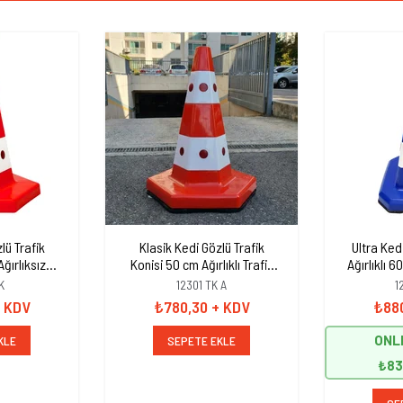
lü Trafik
Klasik Kedi Gözlü Trafik
Ultra Ked
ğırlıksız
Konisi 50 cm Ağırlıklı Trafik
Ağırlıklı 
bası
Dubası
K
12301 TK A
1
 KDV
₺780,30
+ KDV
₺88
ONLI
KLE
SEPETE EKLE
₺83