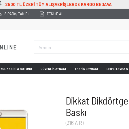
DAVA
SİPARİŞ TAKİBİ
TEKLİF AL
YOL KASİSİ & BUTONU
GÜVENLİK AYNASI
TRAFİK LEVHASI
LED'Lİ LEVHA 
Dikkat Dikdörtge
Baskı
(316 A R)