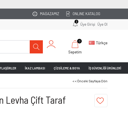
OTOPARKINIZI UZMAN EKİBİMİZ PLANLASIN!
MAĞAZAMIZ
ONLINE KATALOG
2
Üye Girişi
Üye Ol
0
Türkçe
Sepetim
& FLAŞÖRLER
İKAZ LAMBASI
ÇİZGİLEME & BOYA
İŞ GÜVENLİĞİ ÜRÜNLERİ
< < Önceki Sayfaya Dön
n Levha Çift Taraf