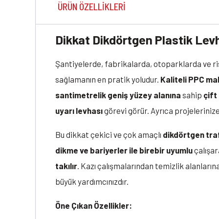
ÜRÜN ÖZELLIKLERI
Dikkat Dikdörtgen Plastik Levh
Şantiyelerde, fabrikalarda, otoparklarda ve r
sağlamanın en pratik yoludur.
Kaliteli PPC m
santimetrelik geniş yüzey alanına
sahip
çift
uyarı levhası
görevi görür. Ayrıca projelerinize
Bu dikkat çekici ve çok amaçlı
dikdörtgen traf
dikme ve bariyerler ile birebir uyumlu
çalışar
takılır
. Kazı çalışmalarından temizlik alanlarına
büyük yardımcınızdır.
Öne Çıkan Özellikler: