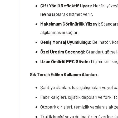
Çift Yönlü Reflektif Uyarı:
Her iki yüzeyi
levhası
olarak hizmet verir.
Maksimum Görünürlük Yüzeyi:
Standart 
algılanmasını sağlar.
Geniş Montaj Uyumluluğu:
Delinatör, ko
Özel Üretim Seçeneği:
Standart görsel d
Uzun Ömürlü PPC Gövde:
Dış mekan koşu
Sık Tercih Edilen Kullanım Alanları:
Şantiye alanları, kazı çalışmaları ve yol b
Fabrika içleri, lojistik depoları ve forkli
Otopark girişleri, temizlik yapılan ıslak 
Trafik konisi veya delinatörler üzerine 