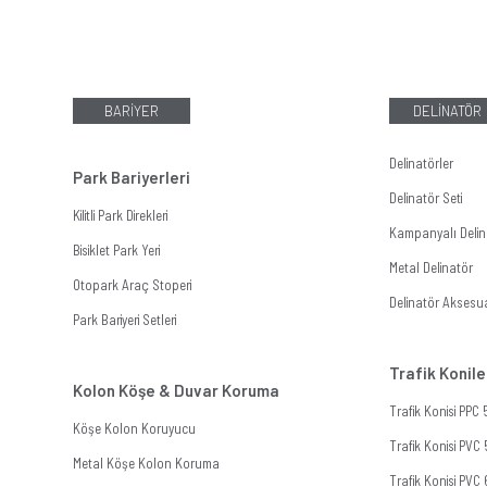
BARİYER
DELİNATÖR
Delinatörler
Park Bariyerleri
Delinatör Seti
Kilitli Park Direkleri
Kampanyalı Delina
Bisiklet Park Yeri
Metal Delinatör
Otopark Araç Stoperi
Delinatör Aksesua
Park Bariyeri Setleri
Trafik Konile
Kolon Köşe & Duvar Koruma
Trafik Konisi PPC
Köşe Kolon Koruyucu
Trafik Konisi PVC
Metal Köşe Kolon Koruma
Trafik Konisi PVC