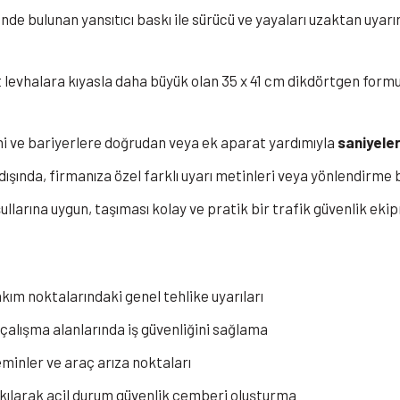
nde bulunan yansıtıcı baskı ile sürücü ve yayaları uzaktan uyarı
levhalara kıyasla daha büyük olan 35 x 41 cm dikdörtgen formu
ni ve bariyerlere doğrudan veya ek aparat yardımıyla
saniyeler 
ışında, firmanıza özel farklı uyarı metinleri veya yönlendirme b
llarına uygun, taşıması kolay ve pratik bir trafik güvenlik ekip
akım noktalarındaki genel tehlike uyarıları
ft çalışma alanlarında iş güvenliğini sağlama
zeminler ve araç arıza noktaları
takılarak acil durum güvenlik çemberi oluşturma