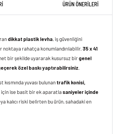
RI
ÜRÜN ÖNERILERI
aran
dikkat plastik levha
, iş güvenliğini
er noktaya rahatça konumlandırılabilir.
35 x 41
net bir şekilde uyararak kusursuz bir
genel
geçerek özel baskı yaptırabilirsiniz
.
 Üst kısmında yuvası bulunan
trafik konisi,
için ise basit bir ek aparatla
saniyeler içinde
ya kalıcı riski belirten bu ürün, sahadaki en