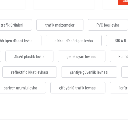
SE
trafik ürünleri
trafik malzemeler
PVC boş levha
dörtgen dikkat levha
dikkat dikdörtgen levha
316 A R
35x41 plastik levha
genel uyarı levhası
koni 
reflektif dikkat levhası
şantiye güvenlik levhası
bariyer uyumlu levha
çift yönlü trafik levhası
ilerit