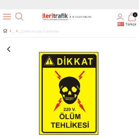
0
Türkçe
Elektrik Uyarı Levhaları