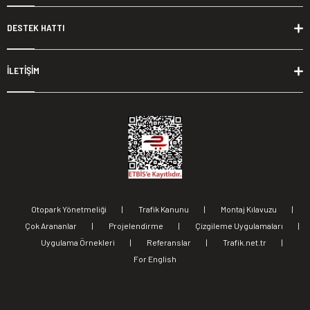
DESTEK HATTI
İLETİŞİM
Otopark Yönetmeliği
|
Trafik Kanunu
|
Montaj Kılavuzu
|
Çok Arananlar
|
Projelendirme
|
Çizgileme Uygulamaları
|
Uygulama Örnekleri
|
Referanslar
|
Trafik.net.tr
|
For English