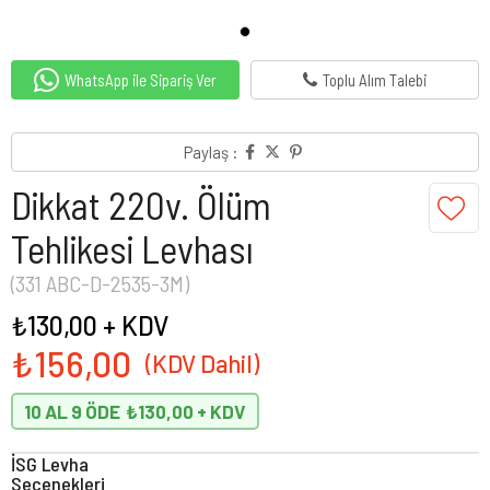
WhatsApp ile Sipariş Ver
Toplu Alım Talebi
Paylaş :
Dikkat 220v. Ölüm
Tehlikesi Levhası
(331 ABC-D-2535-3M)
₺130,00
+ KDV
₺156,00
10 AL 9 ÖDE
₺130,00
İSG Levha
Seçenekleri