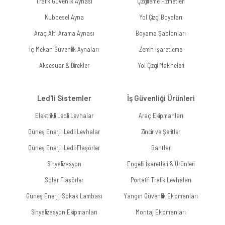
Trafik Güvenlik Aynası
Çizgileme Hizmetleri
Kubbesel Ayna
Yol Çizgi Boyaları
Araç Altı Arama Aynası
Boyama Şablonları
İç Mekan Güvenlik Aynaları
Zemin İşaretleme
Aksesuar & Direkler
Yol Çizgi Makineleri
Led'li Sistemler
İş Güvenliği Ürünleri
Elektrikli Ledli Levhalar
Araç Ekipmanları
Güneş Enerjili Ledli Levhalar
Zincir ve Şeritler
Güneş Enerjili Ledli Flaşörler
Bantlar
Sinyalizasyon
Engelli İşaretleri & Ürünleri
Solar Flaşörler
Portatif Trafik Levhaları
Güneş Enerjili Sokak Lambası
Yangın Güvenlik Ekipmanları
Sinyalizasyon Ekipmanları
Montaj Ekipmanları