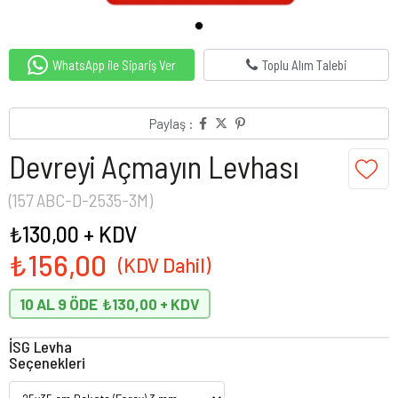
WhatsApp ile Sipariş Ver
Toplu Alım Talebi
Paylaş :
Devreyi Açmayın Levhası
(157 ABC-D-2535-3M)
₺130,00
+ KDV
₺156,00
10 AL 9 ÖDE
₺130,00
İSG Levha
Seçenekleri