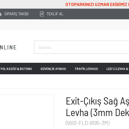
OTOPARKINIZI UZMAN EKİBİMİZ PLANLASIN!
SİPARİŞ TAKİBİ
TEKLİF AL
YOL KASİSİ & BUTONU
GÜVENLİK AYNASI
TRAFİK LEVHASI
LED'Lİ LEVHA 
Exit-Çıkış Sağ A
Levha (3mm Dek
(5601-FLD-8195-3M)