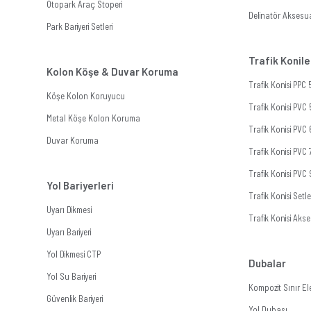
Otopark Araç Stoperi
Delinatör Aksesua
Park Bariyeri Setleri
Trafik Konile
Kolon Köşe & Duvar Koruma
Trafik Konisi PPC
Köşe Kolon Koruyucu
Trafik Konisi PVC
Metal Köşe Kolon Koruma
Trafik Konisi PVC
Duvar Koruma
Trafik Konisi PVC
Trafik Konisi PVC
Yol Bariyerleri
Trafik Konisi Setle
Uyarı Dikmesi
Trafik Konisi Akse
Uyarı Bariyeri
Yol Dikmesi CTP
Dubalar
Yol Su Bariyeri
Kompozit Sınır E
Güvenlik Bariyeri
Yol Dubası