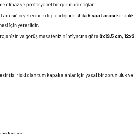
me olmaz ve profesyonel bir görünüm sağlar.
tam ışığını yeterince depoladığında,
3 ila 5 saat arası
karanlıkt
esi için yeterlidir.
ojenizin ve görüş mesafenizin ihtiyacına göre
8x19.5 cm, 12x
kesintisi riski olan tüm kapalı alanlar için yasal bir zorunluluk ve
rum katları