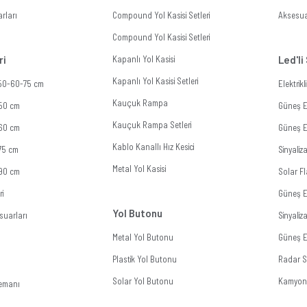
rları
Compound Yol Kasisi Setleri
Aksesua
Compound Yol Kasisi Setleri
ri
Kapanlı Yol Kasisi
Led'li
Kapanlı Yol Kasisi Setleri
 50-60-75 cm
Elektrik
Kauçuk Rampa
 50 cm
Güneş En
Kauçuk Rampa Setleri
 60 cm
Güneş En
Kablo Kanallı Hız Kesici
 75 cm
Sinyali
Metal Yol Kasisi
 90 cm
Solar Fl
ri
Güneş E
Yol Butonu
suarları
Sinyali
Metal Yol Butonu
Güneş En
Plastik Yol Butonu
Radar Si
Solar Yol Butonu
Kamyon 
lemanı