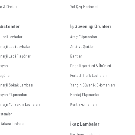
r & Direkler
Yol Çizgi Makineleri
 Sistemler
İş Güvenliği Ürünleri
li Ledli Levhalar
Araç Ekipmanları
erjili Ledli Levhalar
Zincir ve Şeritler
erjili Ledli Flaşörler
Bantlar
zasyon
Engelli İşaretleri & Ürünleri
aşörler
Portatif Trafik Levhaları
nerjili Sokak Lambası
Yangın Güvenlik Ekipmanları
zasyon Ekipmanları
Montaj Ekipmanları
erjili Yol Bakım Levhaları
Kent Ekipmanları
stemleri
Arkası Levhaları
İkaz Lambaları
Mini Tepe Lambaları