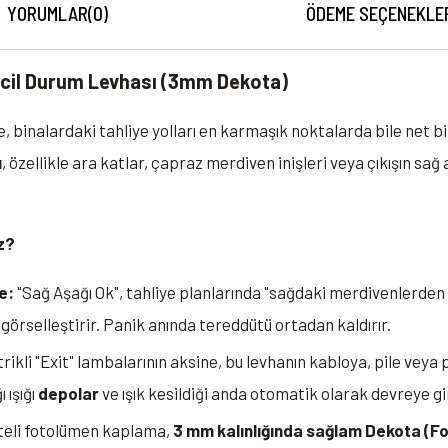
YORUMLAR
(0)
ÖDEME SEÇENEKLE
Acil Durum Levhası (3mm Dekota)
, binalardaki tahliye yolları en karmaşık noktalarda bile net bir
ı
, özellikle ara katlar, çapraz merdiven inişleri veya çıkışın sağ
z?
e:
"Sağ Aşağı Ok", tahliye planlarında "sağdaki merdivenlerden
görselleştirir. Panik anında tereddütü ortadan kaldırır.
rikli "Exit" lambalarının aksine, bu levhanın kabloya, pile veya 
 ışığı
depolar
ve ışık kesildiği anda otomatik olarak devreye gi
teli fotolümen kaplama,
3 mm kalınlığında sağlam Dekota (F