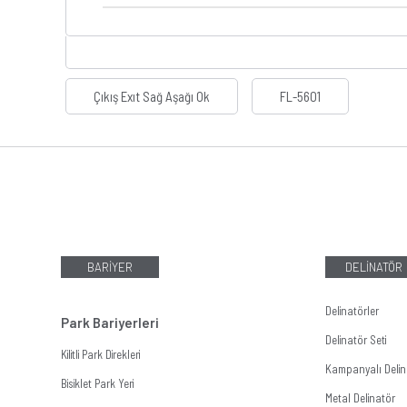
Çıkış Exıt Sağ Aşağı Ok
FL-5601
BARİYER
DELİNATÖR
Delinatörler
Park Bariyerleri
Delinatör Seti
Kilitli Park Direkleri
Kampanyalı Delina
Bisiklet Park Yeri
Metal Delinatör