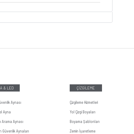
A & LED
ÇİZGİLEME
üvenlik Aynası
Çizgileme Hizmetleri
el Ayna
Yol Çizgi Boyaları
tı Arama Aynası
Boyama Şablonları
n Güvenlik Aynaları
Zemin İşaretleme