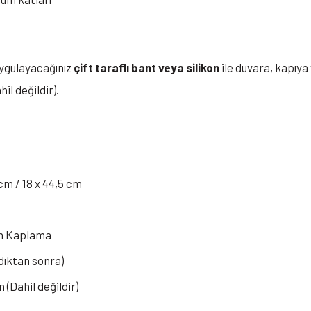
uygulayacağınız
çift taraflı bant veya silikon
ile duvara, kapıya
il değildir).
 cm / 18 x 44,5 cm
en Kaplama
aldıktan sonra)
n (Dahil değildir)