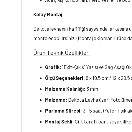
Kolay Montaj
Dekota levhanın hafifliği sayesinde, arkasına 
monte edebilirsiniz. (Montaj ekipmanı ürüne dah
Ürün Teknik Özellikleri
Grafik:
"Exit-Çıkış" Yazısı ve Sağ Aşağı Ok
Ölçü Seçenekleri:
8 x 19,5 cm / 12 x 29,5
Malzeme Kalınlığı:
3 mm
Malzeme:
Dekota Levha üzeri Fotolüm
Parlama Süresi:
3 - 5 saat (Yeterli ışık 
Montaj Şekli:
Çift taraflı bant veya siliko