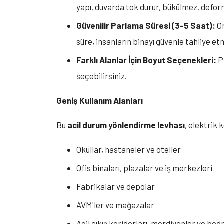
yapı, duvarda tok durur, bükülmez, defor
Güvenilir Parlama Süresi (3-5 Saat):
Or
süre, insanların binayı güvenle tahliye etm
Farklı Alanlar İçin Boyut Seçenekleri:
Pr
seçebilirsiniz.
Geniş Kullanım Alanları
Bu
acil durum yönlendirme levhası
, elektrik 
Okullar, hastaneler ve oteller
Ofis binaları, plazalar ve iş merkezleri
Fabrikalar ve depolar
AVM'ler ve mağazalar
Acil çıkış koridorları, merdivenler ve bod