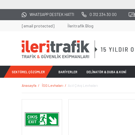
 BEDAVA
WHATSAPP DESTEK HATTI
0 312 234 30 00
[email protected]
İleritrafik Blog
SEKTÖREL ÇÖZÜMLER
BARİYERLER
DELİNATÖR & DUBA & KONİ
Anasayfa
İSG Levhaları
Acil Çıkış Levhaları