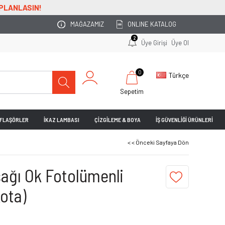
2500 
MAĞAZAMIZ
ONLINE KATALOG
2
Üye Girişi
Üye Ol
0
Türkçe
Sepetim
& FLAŞÖRLER
İKAZ LAMBASI
ÇİZGİLEME & BOYA
İŞ GÜVENLİĞİ ÜRÜNLERİ
< < Önceki Sayfaya Dön
şağı Ok Fotolümenli
ota)