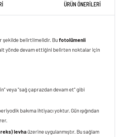
RI
ÜRÜN ÖNERILERI
 şekilde belirtilmelidir. Bu
fotolümenli
 alt yönde devam ettiğini belirten noktalar için
 in" veya "sağ çaprazdan devam et" gibi
periyodik bakıma ihtiyacı yoktur. Gün ışığından
rer.
oreks) levha
üzerine uygulanmıştır. Bu sağlam