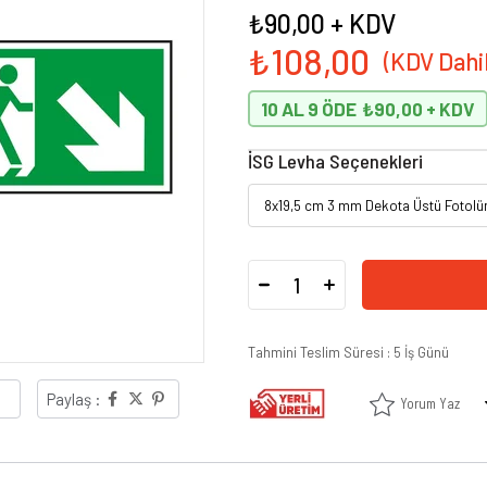
₺90,00
+ KDV
₺108,00
10 AL 9 ÖDE
₺90,00
İSG Levha Seçenekleri
Tahmini Teslim Süresi
:
5 İş Günü
Paylaş :
Yorum Yaz