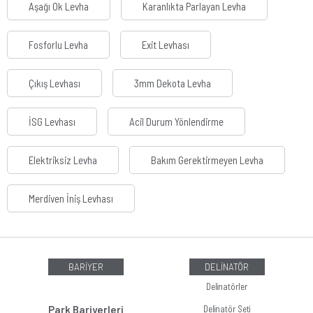
Aşağı Ok Levha
Karanlıkta Parlayan Levha
Fosforlu Levha
Exit Levhası
Çıkış Levhası
3mm Dekota Levha
İSG Levhası
Acil Durum Yönlendirme
Elektriksiz Levha
Bakım Gerektirmeyen Levha
Merdiven İniş Levhası
BARİYER
DELİNATÖR
Delinatörler
Park Bariyerleri
Delinatör Seti