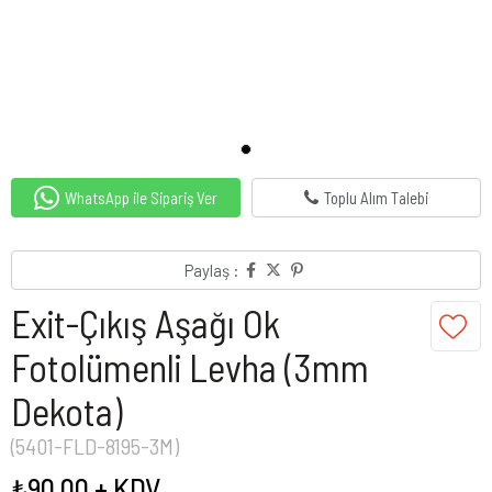
WhatsApp ile Sipariş Ver
Toplu Alım Talebi
Paylaş :
Exit-Çıkış Aşağı Ok
Fotolümenli Levha (3mm
Dekota)
(5401-FLD-8195-3M)
₺90,00
+ KDV