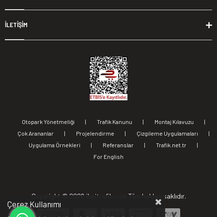
İLETİŞİM
Otopark Yönetmeliği
|
Trafik Kanunu
|
Montaj Kılavuzu
|
Çok Arananlar
|
Projelendirme
|
Çizgileme Uygulamaları
|
Uygulama Örnekleri
|
Referanslar
|
Trafik.net.tr
|
For English
Copyright ©
2026 ileritrafik.com Tüm hakları saklıdır.
Çerez Kullanımı