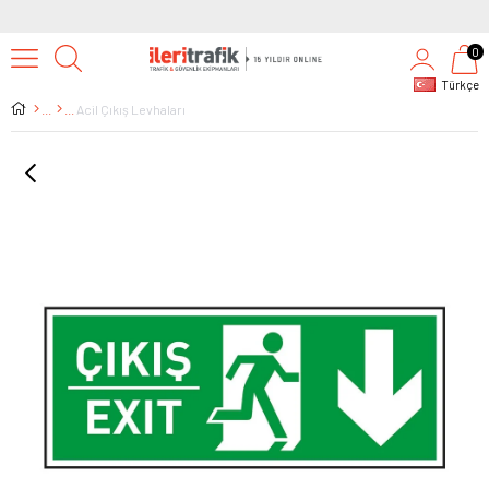
0
Türkçe
Acil Çıkış Levhaları