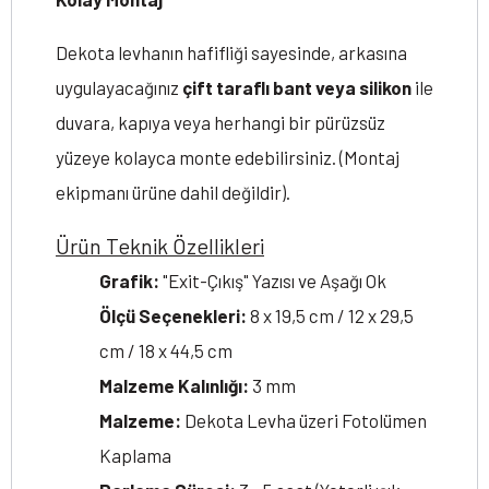
Dekota levhanın hafifliği sayesinde, arkasına
uygulayacağınız
çift taraflı bant veya silikon
ile
duvara, kapıya veya herhangi bir pürüzsüz
yüzeye kolayca monte edebilirsiniz. (Montaj
ekipmanı ürüne dahil değildir).
Ürün Teknik Özellikleri
Grafik:
"Exit-Çıkış" Yazısı ve Aşağı Ok
Ölçü Seçenekleri:
8 x 19,5 cm / 12 x 29,5
cm / 18 x 44,5 cm
Malzeme Kalınlığı:
3 mm
Malzeme:
Dekota Levha üzeri Fotolümen
Kaplama