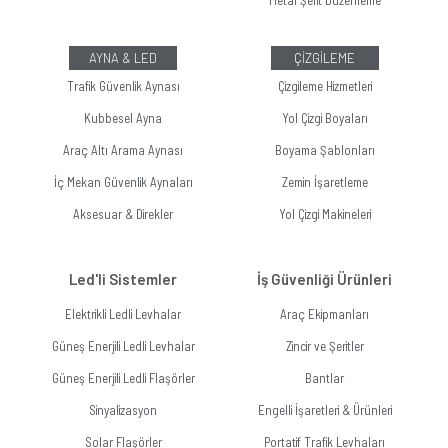
Metal Şerit Düzenleme
AYNA & LED
ÇİZGİLEME
Trafik Güvenlik Aynası
Çizgileme Hizmetleri
Kubbesel Ayna
Yol Çizgi Boyaları
Araç Altı Arama Aynası
Boyama Şablonları
İç Mekan Güvenlik Aynaları
Zemin İşaretleme
Aksesuar & Direkler
Yol Çizgi Makineleri
Led'li Sistemler
İş Güvenliği Ürünleri
Elektrikli Ledli Levhalar
Araç Ekipmanları
Güneş Enerjili Ledli Levhalar
Zincir ve Şeritler
Güneş Enerjili Ledli Flaşörler
Bantlar
Sinyalizasyon
Engelli İşaretleri & Ürünleri
Solar Flaşörler
Portatif Trafik Levhaları