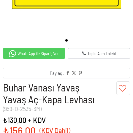
WhatsApp ile Sipariş Ver
Toplu Alım Talebi
Paylaş :
Buhar Vanası Yavaş
Yavaş Aç-Kapa Levhası
(959-D-2535-3M)
₺130,00
+ KDV
₺156,00