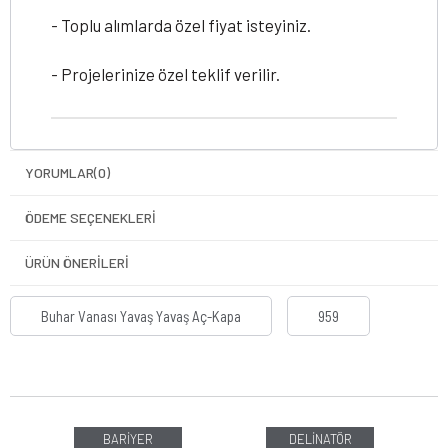
- Toplu alımlarda özel fiyat isteyiniz.
- Projelerinize özel teklif verilir.
YORUMLAR
(0)
ÖDEME SEÇENEKLERI
ÜRÜN ÖNERILERI
Buhar Vanası Yavaş Yavaş Aç-Kapa
959
BARİYER
DELİNATÖR