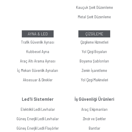
Kauçuk Şerit Düzenleme
Metal Şerit Düzenleme
AYNA & LED
ÇİZGİLEME
Trafik Güvenlik Aynası
Çizgileme Hizmetleri
Kubbesel Ayna
Yol Çizgi Boyaları
Araç Altı Arama Aynası
Boyama Şablonları
İç Mekan Güvenlik Aynaları
Zemin İşaretleme
Aksesuar & Direkler
Yol Çizgi Makineleri
Led'li Sistemler
İş Güvenliği Ürünleri
Elektrikli Ledli Levhalar
Araç Ekipmanları
Güneş Enerjili Ledli Levhalar
Zincir ve Şeritler
Güneş Enerjili Ledli Flaşörler
Bantlar