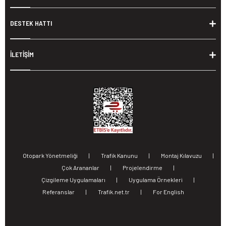
DESTEK HATTI
İLETİŞİM
Otopark Yönetmeliği
|
Trafik Kanunu
|
Montaj Kılavuzu
|
Çok Arananlar
|
Projelendirme
|
Çizgileme Uygulamaları
|
Uygulama Örnekleri
|
Referanslar
|
Trafik.net.tr
|
For English