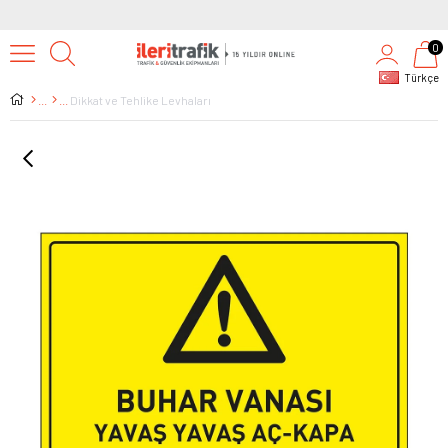
0
Türkçe
Dikkat ve Tehlike Levhaları