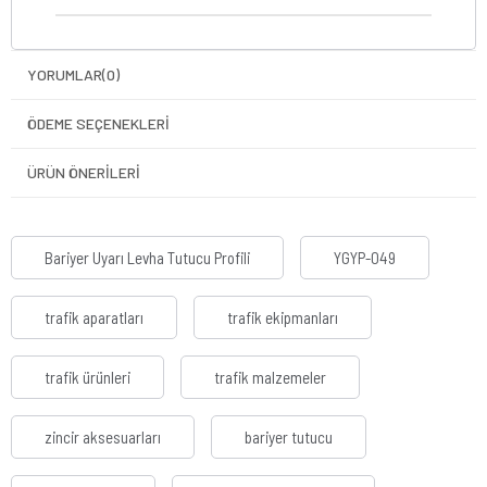
YORUMLAR
(0)
ÖDEME SEÇENEKLERI
ÜRÜN ÖNERILERI
Bariyer Uyarı Levha Tutucu Profili
YGYP-049
trafik aparatları
trafik ekipmanları
trafik ürünleri
trafik malzemeler
zincir aksesuarları
bariyer tutucu