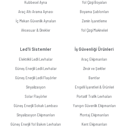
Kubbesel Ayna
Yol Çizgi Boyaları
Araç Altı Arama Aynası
Boyama Şablonları
İç Mekan Güvenlik Aynaları
Zemin İşaretleme
Aksesuar & Direkler
Yol Çizgi Makineleri
Led'li Sistemler
İş Güvenliği Ürünleri
Elektrikli Ledli Levhalar
Araç Ekipmanları
Güneş Enerjili Ledli Levhalar
Zincir ve Şeritler
Güneş Enerjili Ledli Flaşörler
Bantlar
Sinyalizasyon
Engelli İşaretleri & Ürünleri
Solar Flaşörler
Portatif Trafik Levhaları
Güneş Enerjili Sokak Lambası
Yangın Güvenlik Ekipmanları
Sinyalizasyon Ekipmanları
Montaj Ekipmanları
Güneş Enerjili Yol Bakım Levhaları
Kent Ekipmanları