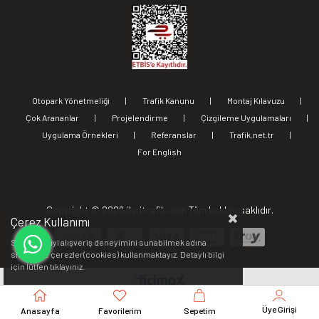
Otopark Yönetmeliği
|
Trafik Kanunu
|
Montaj Kılavuzu
|
Çok Arananlar
|
Projelendirme
|
Çizgileme Uygulamaları
|
Uygulama Örnekleri
|
Referanslar
|
Trafik.net.tr
|
For English
Copyright ©
2026 ileritrafik.com Tüm hakları saklıdır.
Çerez Kullanımı
Sizlere en iyi alışveriş deneyimini sunabilmek adına
sitemizde çerezler(cookies) kullanmaktayız. Detaylı bilgi
için lütfen
tıklayınız.
Üye Girişi
Anasayfa
Favorilerim
Sepetim