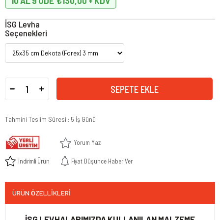
10 AL 9 ÖDE
₺130,00
İSG Levha
Seçenekleri
Tahmini Teslim Süresi
:
5 İş Günü
Yorum Yaz
İndirimli Ürün
Fiyat Düşünce Haber Ver
ÜRÜN ÖZELLIKLERI
İSG LEVHALARIMIZDA KULLANILAN MALZEME