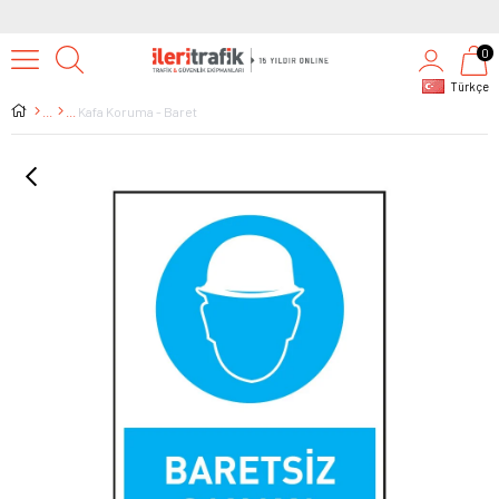
0
Türkçe
Kafa Koruma - Baret