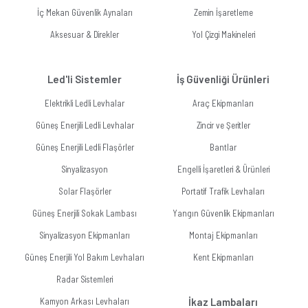
İç Mekan Güvenlik Aynaları
Zemin İşaretleme
Aksesuar & Direkler
Yol Çizgi Makineleri
Led'li Sistemler
İş Güvenliği Ürünleri
Elektrikli Ledli Levhalar
Araç Ekipmanları
Güneş Enerjili Ledli Levhalar
Zincir ve Şeritler
Güneş Enerjili Ledli Flaşörler
Bantlar
Sinyalizasyon
Engelli İşaretleri & Ürünleri
Solar Flaşörler
Portatif Trafik Levhaları
Güneş Enerjili Sokak Lambası
Yangın Güvenlik Ekipmanları
Sinyalizasyon Ekipmanları
Montaj Ekipmanları
Güneş Enerjili Yol Bakım Levhaları
Kent Ekipmanları
Radar Sistemleri
Kamyon Arkası Levhaları
İkaz Lambaları