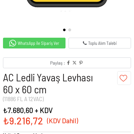
WhatsApp ile Sipariş Ver
Toplu Alım Talebi
Paylaş :
AC Ledli Yavaş Levhası
60 x 60 cm
(11886 FL A 12VAC)
₺7.680,60
+ KDV
₺9.216,72