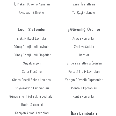
İç Mekan Güvenlik Aynaları
Zemin İşaretleme
Aksesuar & Direkler
Yol Çizgi Makineleri
Led'li Sistemler
İş Güvenliği Ürünleri
Elektrikli Ledli Levhalar
Araç Ekipmanları
Güneş Enerjili Ledli Levhalar
Zincir ve Şeritler
Güneş Enerjili Ledli Flaşörler
Bantlar
Sinyalizasyon
Engelli İşaretleri & Ürünleri
Solar Flaşörler
Portatif Trafik Levhaları
Güneş Enerjili Sokak Lambası
Yangın Güvenlik Ekipmanları
Sinyalizasyon Ekipmanları
Montaj Ekipmanları
Güneş Enerjili Yol Bakım Levhaları
Kent Ekipmanları
Radar Sistemleri
Kamyon Arkası Levhaları
İkaz Lambaları