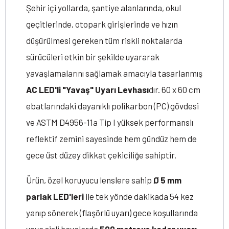
Şehir içi yollarda, şantiye alanlarında, okul
geçitlerinde, otopark girişlerinde ve hızın
düşürülmesi gereken tüm riskli noktalarda
sürücüleri etkin bir şekilde uyararak
yavaşlamalarını sağlamak amacıyla tasarlanmış
AC LED'li "Yavaş" Uyarı Levhası
dır. 60 x 60 cm
ebatlarındaki dayanıklı polikarbon (PC) gövdesi
ve ASTM D4956-11a Tip I yüksek performanslı
reflektif zemini sayesinde hem gündüz hem de
gece üst düzey dikkat çekiciliğe sahiptir.
Ürün, özel koruyucu lenslere sahip
Ø 5 mm
parlak LED'leri
ile tek yönde dakikada 54 kez
yanıp sönerek (flaşörlü uyarı) gece koşullarında