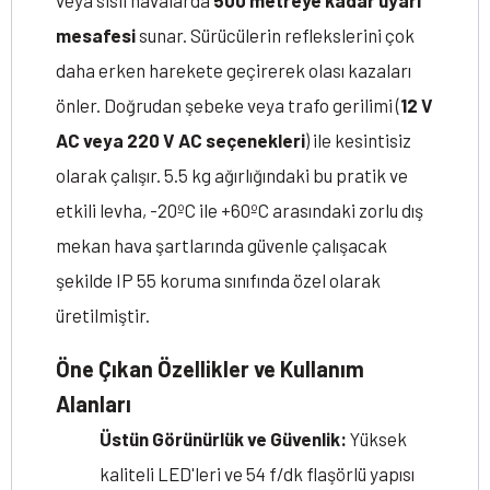
veya sisli havalarda
500 metreye kadar uyarı
mesafesi
sunar. Sürücülerin reflekslerini çok
daha erken harekete geçirerek olası kazaları
önler. Doğrudan şebeke veya trafo gerilimi (
12 V
AC veya 220 V AC seçenekleri
) ile kesintisiz
olarak çalışır. 5.5 kg ağırlığındaki bu pratik ve
etkili levha, -20ºC ile +60ºC arasındaki zorlu dış
mekan hava şartlarında güvenle çalışacak
şekilde IP 55 koruma sınıfında özel olarak
üretilmiştir.
Öne Çıkan Özellikler ve Kullanım
Alanları
Üstün Görünürlük ve Güvenlik:
Yüksek
kaliteli LED'leri ve 54 f/dk flaşörlü yapısı