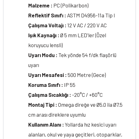
Malzeme :
PC (Polikarbon)
Reflektif Sınıfı :
ASTM D4956-11a Tip I
Çalışma Voltajı :
12 V AC / 220 V AC
Işık Kaynağı :
Ø 5 mm LED'ler (Özel
koruyucu lensli)
Uyarı Modu :
Tek yönde 54 f/dk flaşörlü
uyarı
Uyarı Mesafesi :
500 Metre (Gece)
Koruma Sınıfı :
IP 55
Çalışma Sıcaklığı :
-20°C / +60°C
Montaj Tipi :
Omega direğe ve Ø5.0 ila Ø7.5
cm arası direklere uyumlu
Kullanım Alanı :
Yollarda hız kesici uyarı
alanları, okul ve yaya geçitleri, otoparklar,