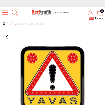
0
Türkçe
Elektrikli Ledli Levhalar