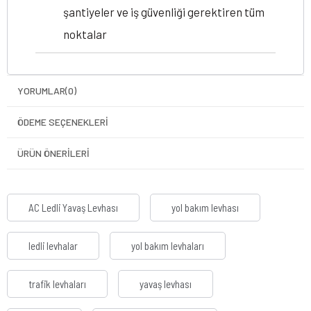
şantiyeler ve iş güvenliği gerektiren tüm
noktalar
YORUMLAR
(0)
ÖDEME SEÇENEKLERI
ÜRÜN ÖNERILERI
AC Ledli Yavaş Levhası
yol bakım levhası
ledli levhalar
yol bakım levhaları
trafik levhaları
yavaş levhası