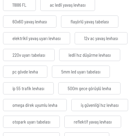
11886 FL
ac ledli yavaş levhası
60x60 yavaş levhası
flaşörlü yavaş tabelası
elektrikli yavaş uyarı levhası
12v ac yavaş levhası
220v uyarı tabelası
ledli hız düşürme levhası
pc gövde levha
5mm led uyarı tabelası
ip 55 trafik levhası
500m gece görüşlü levha
omega direk uyumlu levha
iş güvenliği hız levhası
otopark uyarı tabelası
reflektif yavaş levhası