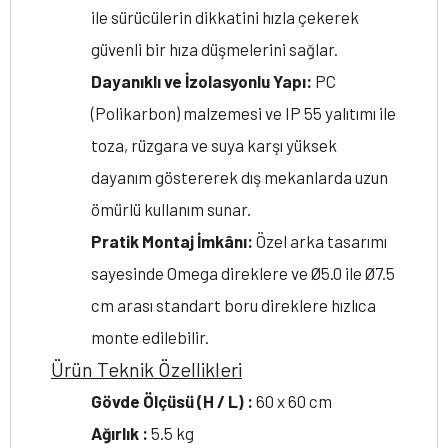
ile sürücülerin dikkatini hızla çekerek
güvenli bir hıza düşmelerini sağlar.
Dayanıklı ve İzolasyonlu Yapı:
PC
(Polikarbon) malzemesi ve IP 55 yalıtımı ile
toza, rüzgara ve suya karşı yüksek
dayanım göstererek dış mekanlarda uzun
ömürlü kullanım sunar.
Pratik Montaj İmkânı:
Özel arka tasarımı
sayesinde Omega direklere ve Ø5.0 ile Ø7.5
cm arası standart boru direklere hızlıca
monte edilebilir.
Ürün Teknik Özellikleri
Gövde Ölçüsü (H / L) :
60 x 60 cm
Ağırlık :
5.5 kg