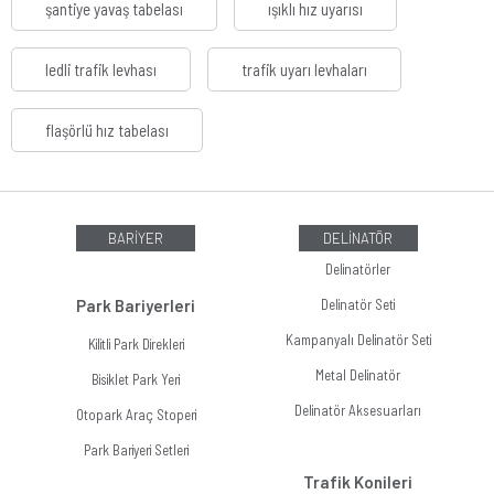
şantiye yavaş tabelası
ışıklı hız uyarısı
ledli trafik levhası
trafik uyarı levhaları
flaşörlü hız tabelası
BARİYER
DELİNATÖR
Delinatörler
Park Bariyerleri
Delinatör Seti
Kampanyalı Delinatör Seti
Kilitli Park Direkleri
Metal Delinatör
Bisiklet Park Yeri
Delinatör Aksesuarları
Otopark Araç Stoperi
Park Bariyeri Setleri
Trafik Konileri