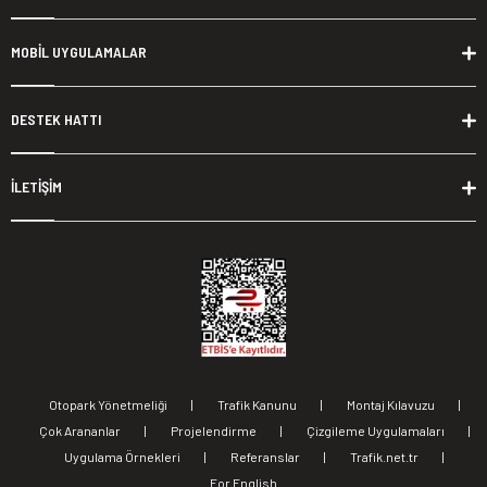
MOBİL UYGULAMALAR
DESTEK HATTI
İLETİŞİM
Otopark Yönetmeliği
|
Trafik Kanunu
|
Montaj Kılavuzu
|
Çok Arananlar
|
Projelendirme
|
Çizgileme Uygulamaları
|
Uygulama Örnekleri
|
Referanslar
|
Trafik.net.tr
|
For English