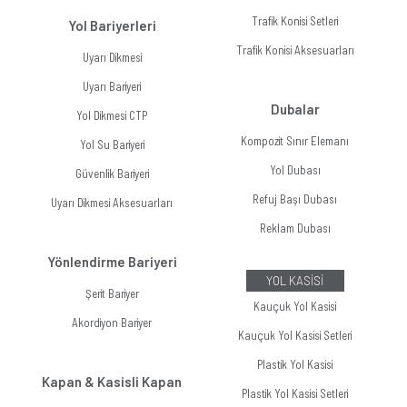
Trafik Konisi Setleri
Yol Bariyerleri
Trafik Konisi Aksesuarları
Uyarı Dikmesi
Uyarı Bariyeri
Dubalar
Yol Dikmesi CTP
Kompozit Sınır Elemanı
Yol Su Bariyeri
Yol Dubası
Güvenlik Bariyeri
Refuj Başı Dubası
Uyarı Dikmesi Aksesuarları
Reklam Dubası
Yönlendirme Bariyeri
YOL KASİSİ
Şerit Bariyer
Kauçuk Yol Kasisi
Akordiyon Bariyer
Kauçuk Yol Kasisi Setleri
Plastik Yol Kasisi
Kapan & Kasisli Kapan
Plastik Yol Kasisi Setleri