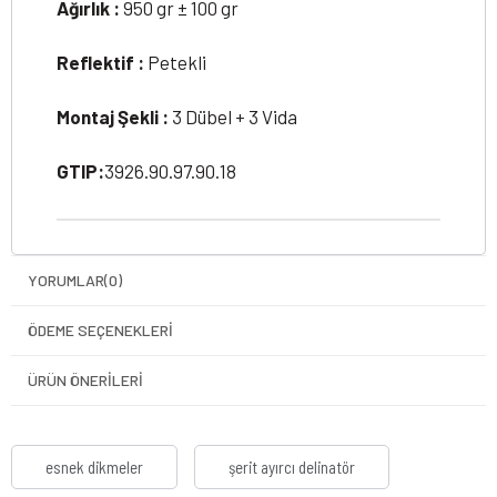
Ağırlık :
950 gr ± 100 gr
Reflektif :
Petekli
Montaj Şekli :
3 Dübel + 3 Vida
GTIP:
3926.90.97.90.18
YORUMLAR
(0)
ÖDEME SEÇENEKLERI
ÜRÜN ÖNERILERI
esnek dikmeler
şerit ayırcı delinatör