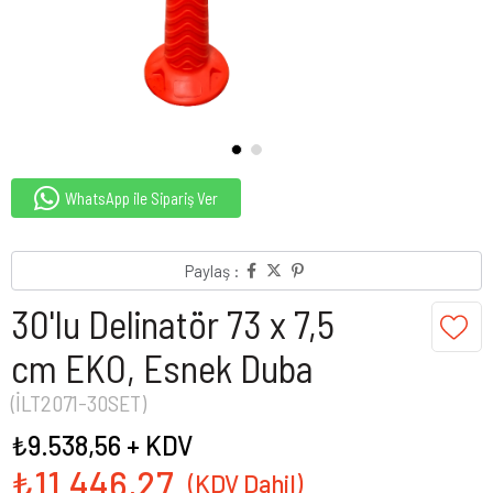
WhatsApp ile Sipariş Ver
Paylaş :
30'lu Delinatör 73 x 7,5
cm EKO, Esnek Duba
(İLT2071-30SET)
₺9.538,56
+ KDV
₺11.446,27