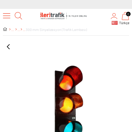
0
Türkçe
300 mm Sinyalizasyon (Trafik Lambası)