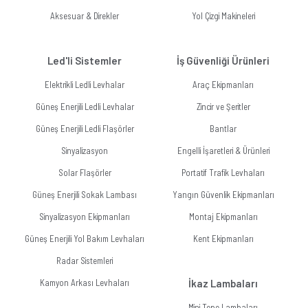
Aksesuar & Direkler
Yol Çizgi Makineleri
Led'li Sistemler
İş Güvenliği Ürünleri
Elektrikli Ledli Levhalar
Araç Ekipmanları
Güneş Enerjili Ledli Levhalar
Zincir ve Şeritler
Güneş Enerjili Ledli Flaşörler
Bantlar
Sinyalizasyon
Engelli İşaretleri & Ürünleri
Solar Flaşörler
Portatif Trafik Levhaları
Güneş Enerjili Sokak Lambası
Yangın Güvenlik Ekipmanları
Sinyalizasyon Ekipmanları
Montaj Ekipmanları
Güneş Enerjili Yol Bakım Levhaları
Kent Ekipmanları
Radar Sistemleri
Kamyon Arkası Levhaları
İkaz Lambaları
Mini Tepe Lambaları