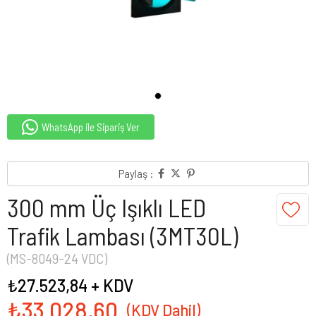
WhatsApp ile Sipariş Ver
Paylaş :
300 mm Üç Işıklı LED
Trafik Lambası (3MT30L)
(MS-8049-24 VDC)
₺27.523,84
+ KDV
₺33.028,60