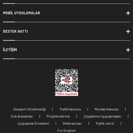
MOBİL UYGULAMALAR
DESTEK HATTI
İLETİŞİM
Otopark Yönetmeliği
|
Trafik Kanunu
|
Montaj Kılavuzu
|
Çok Arananlar
|
Projelendirme
|
Çizgileme Uygulamaları
|
Uygulama Örnekleri
|
Referanslar
|
Trafik.net.tr
|
For English