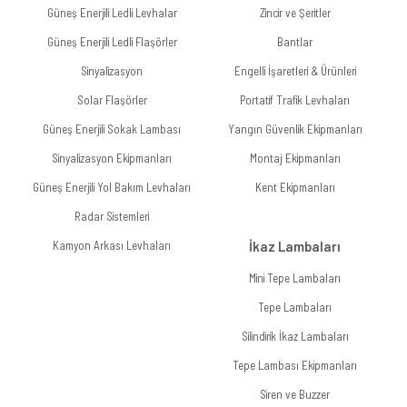
Güneş Enerjili Ledli Levhalar
Zincir ve Şeritler
Güneş Enerjili Ledli Flaşörler
Bantlar
Sinyalizasyon
Engelli İşaretleri & Ürünleri
Solar Flaşörler
Portatif Trafik Levhaları
Güneş Enerjili Sokak Lambası
Yangın Güvenlik Ekipmanları
Sinyalizasyon Ekipmanları
Montaj Ekipmanları
Güneş Enerjili Yol Bakım Levhaları
Kent Ekipmanları
Radar Sistemleri
Kamyon Arkası Levhaları
İkaz Lambaları
Mini Tepe Lambaları
Tepe Lambaları
Silindirik İkaz Lambaları
Tepe Lambası Ekipmanları
Siren ve Buzzer