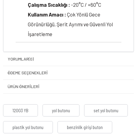
Çalışma Sıcaklığı :
-20°C / +60°C
Kullanım Amacı :
Çok Yönlü Gece
Görünürlüğü, Şerit Ayrımı ve Güvenli Yol
İşaretleme
YORUMLAR
(0)
ÖDEME SEÇENEKLERI
ÜRÜN ÖNERILERI
12003 YB
yol butonu
set yol butonu
plastik yol butonu
benzinlik girişi buton