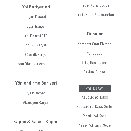
Trafik Konisi Setleri
Yol Bariyerleri
Trafik Konisi Aksesuarları
Uyarı Dikmesi
Uyarı Bariyeri
Dubalar
Yol Dikmesi CTP
Kompozit Sınır Elemanı
Yol Su Bariyeri
Yol Dubası
Güvenlik Bariyeri
Refuj Başı Dubası
Uyarı Dikmesi Aksesuarları
Reklam Dubası
Yönlendirme Bariyeri
YOL KASİSİ
Şerit Bariyer
Kauçuk Yol Kasisi
Akordiyon Bariyer
Kauçuk Yol Kasisi Setleri
Plastik Yol Kasisi
Kapan & Kasisli Kapan
Plastik Yol Kasisi Setleri