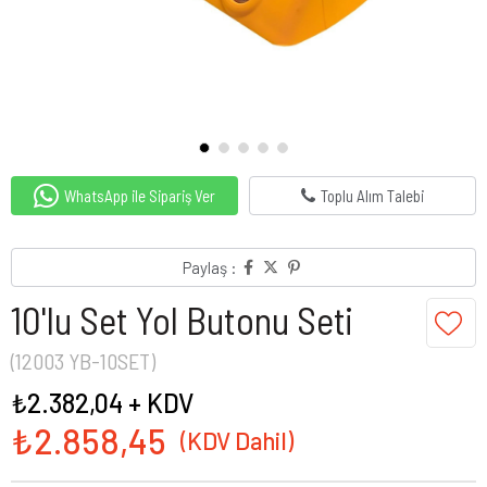
WhatsApp ile Sipariş Ver
Toplu Alım Talebi
Paylaş :
10'lu Set Yol Butonu Seti
(12003 YB-10SET)
₺2.382,04
+ KDV
₺2.858,45