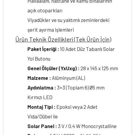
Havaalanı, hastane ve kamu binalarının
açık otoparkları
Viyadükler ve su yalıtımlı zeminlerdeki
şerit ayırma işlemleri
Ürün Teknik Özellikleri (Tek Ürün İçin)
Paket İçeriği :
10 Adet Düz Tabanlı Solar
Yol Butonu
Genel Ölçüler (YxUxg) :
28 x 145 x 125 mm
Malzeme :
Alüminyum (AL)
Aydınlatma :
3+3 (Toplam 6) Ø5 mm
Kırmızı LED
Montaj Tipi :
Epoksi veya 2 Adet
Vida/Dübel ile
Solar Panel :
3 V / 0.4 W Monocrystalline