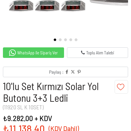
WhatsApp ile Sipariş Ver
Toplu Alım Talebi
Paylaş :
10'lu Set Kırmızı Solar Yol
Butonu 3+3 Ledli
(11920 SL K 10SET)
₺9.282,00
+ KDV
₺11.138,40