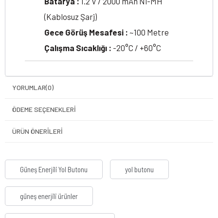
Batarya :
1.2 V / 2000 mAh Ni-MH
(Kablosuz Şarj)
Gece Görüş Mesafesi :
~100 Metre
Çalışma Sıcaklığı :
-20°C / +60°C
YORUMLAR
(0)
ÖDEME SEÇENEKLERI
ÜRÜN ÖNERILERI
Güneş Enerjili Yol Butonu
yol butonu
güneş enerjili ürünler