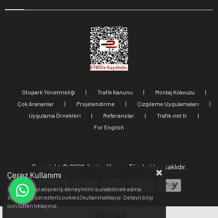
Otopark Yönetmeliği
|
Trafik Kanunu
|
Montaj Kılavuzu
|
Çok Arananlar
|
Projelendirme
|
Çizgileme Uygulamaları
|
Uygulama Örnekleri
|
Referanslar
|
Trafik.net.tr
|
For English
Copyright ©
2026 ileritrafik.com Tüm hakları saklıdır.
Çerez Kullanımı
Sizlere en iyi alışveriş deneyimini sunabilmek adına
sitemizde çerezler(cookies) kullanmaktayız. Detaylı bilgi
için lütfen
tıklayınız.