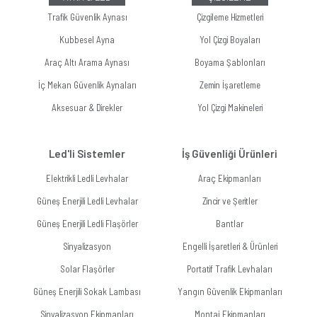
Trafik Güvenlik Aynası
Çizgileme Hizmetleri
Kubbesel Ayna
Yol Çizgi Boyaları
Araç Altı Arama Aynası
Boyama Şablonları
İç Mekan Güvenlik Aynaları
Zemin İşaretleme
Aksesuar & Direkler
Yol Çizgi Makineleri
Led'li Sistemler
İş Güvenliği Ürünleri
Elektrikli Ledli Levhalar
Araç Ekipmanları
Güneş Enerjili Ledli Levhalar
Zincir ve Şeritler
Güneş Enerjili Ledli Flaşörler
Bantlar
Sinyalizasyon
Engelli İşaretleri & Ürünleri
Solar Flaşörler
Portatif Trafik Levhaları
Güneş Enerjili Sokak Lambası
Yangın Güvenlik Ekipmanları
Sinyalizasyon Ekipmanları
Montaj Ekipmanları