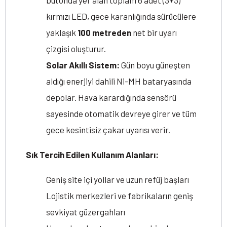
butonda yer alan toplam 6 adet (3+3)
kırmızı LED, gece karanlığında sürücülere
yaklaşık
100 metreden
net bir uyarı
çizgisi oluşturur.
Solar Akıllı Sistem:
Gün boyu güneşten
aldığı enerjiyi dahili Ni-MH bataryasında
depolar. Hava karardığında sensörü
sayesinde otomatik devreye girer ve tüm
gece kesintisiz çakar uyarısı verir.
Sık Tercih Edilen Kullanım Alanları:
Geniş site içi yollar ve uzun refüj başları
Lojistik merkezleri ve fabrikaların geniş
sevkiyat güzergahları