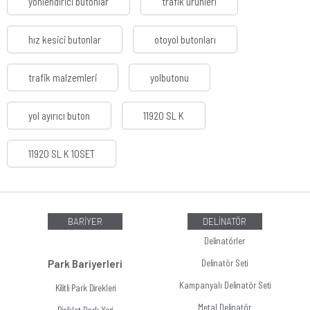
yönlendirici butonlar
trafik ürünleri
hız kesici butonlar
otoyol butonları
trafik malzemleri
yolbutonu
yol ayırıcı buton
11920 SL K
11920 SL K 10SET
BARİYER
DELİNATÖR
Delinatörler
Park Bariyerleri
Delinatör Seti
Kampanyalı Delinatör Seti
Kilitli Park Direkleri
Metal Delinatör